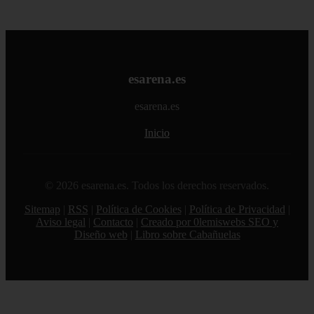
esarena.es
esarena.es
Inicio
© 2026 esarena.es. Todos los derechos reservados.
Sitemap
|
RSS
|
Política de Cookies
|
Política de Privacidad
|
Aviso legal
|
Contacto
|
Creado por 0lemiswebs SEO y
Diseño web
|
Libro sobre Cabañuelas