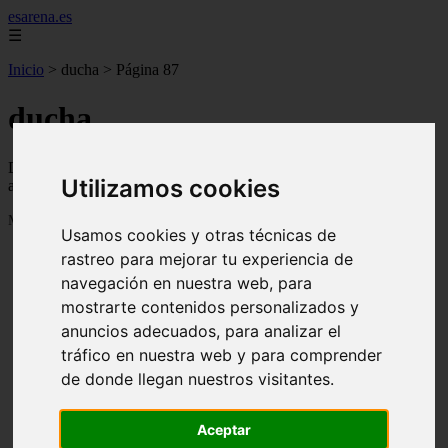
esarena.es
☰
Inicio
>
ducha
>
Página 87
ducha
Descubre todas las noticias de la categoría ducha. Artículos
Utilizamos cookies
actualizados y contenido de calidad en esarena.es.
Mostrando 2065 - 2088 de 2121 artículos
Usamos cookies y otras técnicas de
rastreo para mejorar tu experiencia de
navegación en nuestra web, para
mostrarte contenidos personalizados y
anuncios adecuados, para analizar el
tráfico en nuestra web y para comprender
13 mejores árboles resistentes al fuego para un paisaje
❮
❯
de donde llegan nuestros visitantes.
defendible
Aceptar