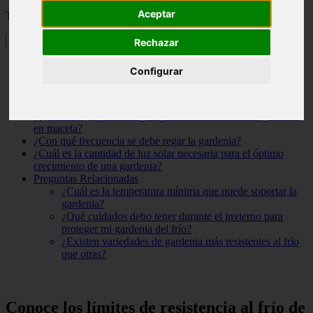
Aceptar
Tabla de contenidos
Rechazar
Conoce los límites de resistencia al frío de la gardenia para
Configurar
cuidarla adecuadamente en invierno
¿Cuál es la temperatura máxima que puede tolerar la
gardenia?
¿Qué consejos puedo seguir para el cuidado de una gardenia
en maceta?
¿Con qué frecuencia se debe regar la gardenia?
¿Cuál es la cantidad de luz solar necesaria para el óptimo
crecimiento de una gardenia?
Preguntas Relacionadas
¿Cuál es la temperatura mínima que puede soportar la
gardenia?
¿Qué cuidados debo tener durante el invierno para
proteger mi gardenia del frío?
¿Existen variedades de gardenia más resistentes al frío
que otras?
Conoce los límites de resistencia al frío de