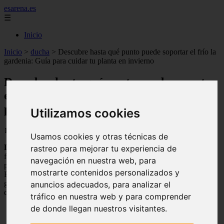
esarena.es
☰
Inicio
Inicio
>
ducha
>
Descubre hasta qué punto puede soportar el frío la
gardenia: Guía para cuidar tu planta en invierno
Descubre hasta qué punto puede soportar
el frío la gardenia: Guía para cuidar tu
planta en invierno
Utilizamos cookies
📅 18/08/2025
Usamos cookies y otras técnicas de
La
gardenia
es una planta de
jardín
muy popular debido a sus
rastreo para mejorar tu experiencia de
flores blancas y fragantes. Sin embargo, muchas personas se
navegación en nuestra web, para
preguntan cuánto frío puede soportar esta planta. En este artículo de
mostrarte contenidos personalizados y
EsArenaEs, analizaremos las condiciones de temperatura que la
gardenia puede tolerar y cómo cuidarla durante los meses más fríos
anuncios adecuados, para analizar el
del año.
tráfico en nuestra web y para comprender
de donde llegan nuestros visitantes.