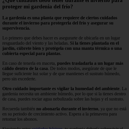
¿Qué cuidados debo tener durante el invierno para
proteger mi gardenia del frío?
La gardenia es una planta que requiere de ciertos cuidados
durante el invierno para protegerla del frío y asegurar su
supervivencia.
Lo primero que debes hacer es asegurarte de ubicarla en un lugar
resguardado del viento y las heladas.
Si la tienes plantada en el
jardín, cúbrete bien y protégela con una manta térmica o una
cubierta especial para plantas
.
En caso de tenerla en maceta,
puedes trasladarla a un lugar más
cálido dentro de la casa
. De todos modos, asegúrate de que le
llegue suficiente luz solar y de que mantienes el sustrato húmedo,
pero sin excederte.
Otro cuidado importante es vigilar la humedad del ambiente
. La
gardenia necesita un ambiente húmedo, por lo que si la tienes dentro
de casa, puedes rociar agua nebulizada sobre las hojas y el sustrato.
Recuerda también
no abonarla durante el invierno
, ya que no está
en su periodo de crecimiento activo. Espera a la primavera para
retomar los abonos.
Siguiendo estos
cuidados básicos
, tu gardenia debería sobrevivir el