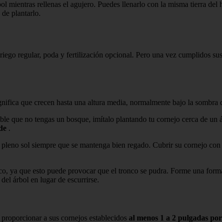
ol mientras rellenas el agujero. Puedes llenarlo con la misma tierra de
de plantarlo.
riego regular, poda y fertilización opcional. Pero una vez cumplidos su
ignifica que crecen hasta una altura media, normalmente bajo la sombra 
ble que no tengas un bosque, imítalo plantando tu cornejo cerca de un 
de
.
a pleno sol siempre que se mantenga bien regado. Cubrir su cornejo con
nco, ya que esto puede provocar que el tronco se pudra. Forme una forma
del árbol en lugar de escurrirse.
proporcionar a sus cornejos establecidos
al menos 1 a 2 pulgadas po