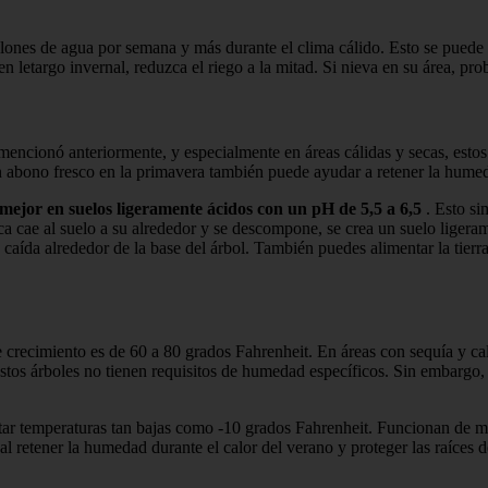
galones de agua por semana y más durante el clima cálido. Esto se pued
 letargo invernal, reduzca el riego a la mitad. Si nieva en su área, pro
ncionó anteriormente, y especialmente en áreas cálidas y secas, estos 
on abono fresco en la primavera también puede ayudar a retener la hume
 mejor en suelos ligeramente ácidos con un pH de 5,5 a 6,5
. Esto si
 cae al suelo a su alrededor y se descompone, se crea un suelo ligeram
 caída alrededor de la base del árbol. También puedes alimentar la tierr
 crecimiento es de 60 a 80 grados Fahrenheit. En áreas con sequía y ca
Estos árboles no tienen requisitos de humedad específicos. Sin embarg
ortar temperaturas tan bajas como -10 grados Fahrenheit. Funcionan de
al retener la humedad durante el calor del verano y proteger las raíces d