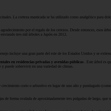
inales. La corteza masticada se ha utilizado como analgésico para dolor
gradecimiento por el regalo de los cerezos. Desde entonces, esos árboles
s enviando tres mil árboles a Japón en 2012.
rnejo incluye una gran parte del este de los Estados Unidos y se extien
tales en residencias privadas y avenidas públicas
. Este árbol es q
e y puede sobrevivir en una variedad de climas.
 crecimiento corto o arbustivo en lugar de uno alto y puntiagudo (como
jas de forma ovalada de aproximadamente tres pulgadas de largo, que so