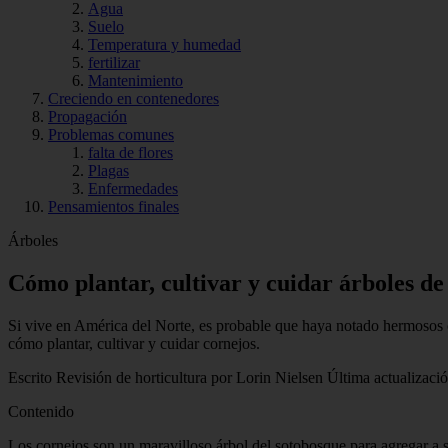
Agua
Suelo
Temperatura y humedad
fertilizar
Mantenimiento
Creciendo en contenedores
Propagación
Problemas comunes
falta de flores
Plagas
Enfermedades
Pensamientos finales
Árboles
Cómo plantar, cultivar y cuidar árboles de
Si vive en América del Norte, es probable que haya notado hermosos co
cómo plantar, cultivar y cuidar cornejos.
Escrito Revisión de horticultura por Lorin Nielsen Última actualizaci
Contenido
Los cornejos son un maravilloso árbol del sotobosque para agregar a su