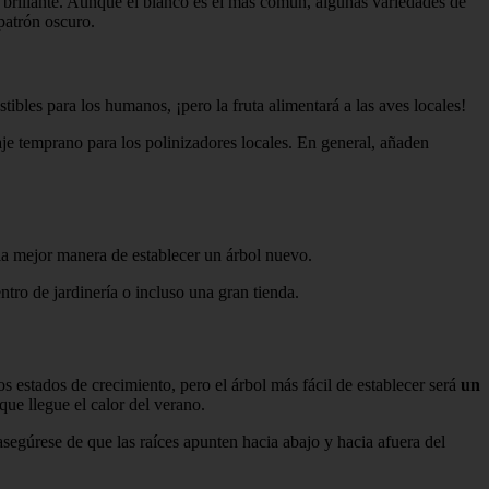
o brillante. Aunque el blanco es el más común, algunas variedades de
 patrón oscuro.
ibles para los humanos, ¡pero la fruta alimentará a las aves locales!
je temprano para los polinizadores locales. En general, añaden
la mejor manera de establecer un árbol nuevo.
tro de jardinería o incluso una gran tienda.
 estados de crecimiento, pero el árbol más fácil de establecer será
un
que llegue el calor del verano.
asegúrese de que las raíces apunten hacia abajo y hacia afuera del