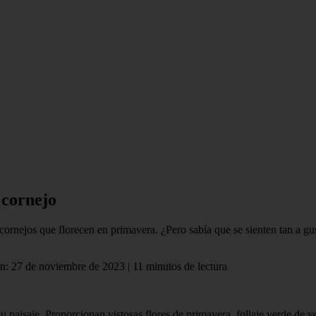
 cornejo
rnejos que florecen en primavera. ¿Pero sabía que se sienten tan a gus
ón: 27 de noviembre de 2023 | 11 minutos de lectura
 paisaje. Proporcionan vistosas flores de primavera, follaje verde de ve