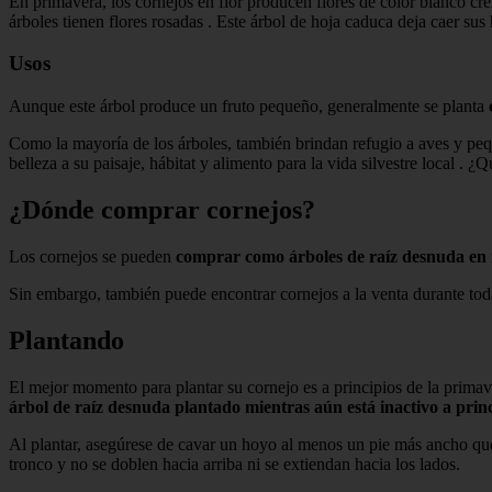
En primavera, los cornejos en flor producen flores de color blanco cr
árboles tienen flores rosadas . Este árbol de hoja caduca deja caer su
Usos
Aunque este árbol produce un fruto pequeño, generalmente se planta
Como la mayoría de los árboles, también brindan refugio a aves y peq
belleza a su paisaje, hábitat y alimento para la vida silvestre local . 
¿Dónde comprar cornejos?
Los cornejos se pueden
comprar como árboles de raíz desnuda en 
Sin embargo, también puede encontrar cornejos a la venta durante toda 
Plantando
El mejor momento para plantar su cornejo es a principios de la prima
árbol de raíz desnuda plantado mientras aún está inactivo a prin
Al plantar, asegúrese de cavar un hoyo al menos un pie más ancho que e
tronco y no se doblen hacia arriba ni se extiendan hacia los lados.