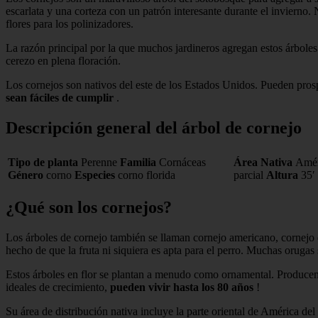
escarlata y una corteza con un patrón interesante durante el invierno
flores para los polinizadores.
La razón principal por la que muchos jardineros agregan estos árboles 
cerezo en plena floración.
Los cornejos son nativos del este de los Estados Unidos. Pueden pro
sean fáciles de cumplir
.
Descripción general del árbol de cornejo
Tipo de planta
Perenne
Familia
Cornáceas
Área Nativa
Amér
Género
corno
Especies
corno florida
parcial
Altura
35′
¿Qué son los cornejos?
Los árboles de cornejo también se llaman cornejo americano, cornejo de
hecho de que la fruta ni siquiera es apta para el perro. Muchas orugas 
Estos árboles en flor se plantan a menudo como ornamental. Producen f
ideales de crecimiento,
pueden vivir hasta los 80 años
!
Su área de distribución nativa incluye la parte oriental de América del 