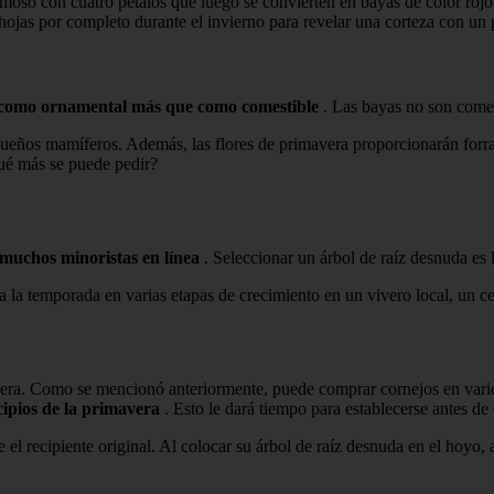
emoso con cuatro pétalos que luego se convierten en bayas de color roj
s hojas por completo durante el invierno para revelar una corteza con un
como ornamental más que como comestible
. Las bayas no son comest
ueños mamíferos. Además, las flores de primavera proporcionarán forra
¿Qué más se puede pedir?
muchos minoristas en línea
. Seleccionar un árbol de raíz desnuda es 
la temporada en varias etapas de crecimiento en un vivero local, un cen
vera. Como se mencionó anteriormente, puede comprar cornejos en varios
cipios de la primavera
. Esto le dará tiempo para establecerse antes de 
l recipiente original. Al colocar su árbol de raíz desnuda en el hoyo, 