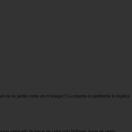
to en su jardín como en el bosque? La experta en jardinería le explica
rano salpicado de bayas de color rojo brillante, hojas de otoño