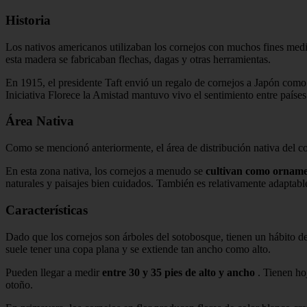
Historia
Los nativos americanos utilizaban los cornejos
con
muchos fines medic
esta madera se fabricaban flechas, dagas y otras herramientas.
En 1915, el presidente Taft envió un regalo de cornejos a Japón como a
Iniciativa Florece la Amistad mantuvo vivo el sentimiento entre paíse
Área Nativa
Como se mencionó anteriormente, el área de distribución nativa del co
En esta zona nativa, los cornejos a menudo se
cultivan como ornamen
naturales y paisajes bien cuidados. También es relativamente adaptabl
Características
Dado que los cornejos son árboles del sotobosque, tienen un hábito de
suele tener una copa plana y se extiende tan ancho como alto.
Pueden llegar a medir
entre 30 y 35 pies de alto y ancho
. Tienen ho
otoño.