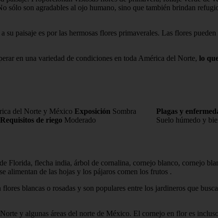
. No sólo son agradables al ojo humano, sino que también brindan refugio
a su paisaje es por las hermosas flores primaverales. Las flores pueden 
sperar en una variedad de condiciones en toda América del Norte,
lo qu
ica del Norte y México
Exposición
Sombra
Plagas y enferme
Requisitos de riego
Moderado
Suelo húmedo y bi
 Florida, flecha india, árbol de cornalina, cornejo blanco, cornejo bla
se alimentan de las hojas y los pájaros comen los frutos .
lores blancas o rosadas y son populares entre los jardineros que busca
Norte y algunas áreas del norte de México. El cornejo en flor es incluso 