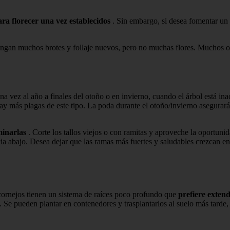
ara florecer una vez establecidos
. Sin embargo, si desea fomentar un 
engan muchos brotes y follaje nuevos, pero no muchas flores. Muchos op
 vez al año a finales del otoño o en invierno, cuando el árbol está inac
y más plagas de este tipo. La poda durante el otoño/invierno asegurará 
minarlas
. Corte los tallos viejos o con ramitas y aproveche la oportuni
ia abajo. Desea dejar que las ramas más fuertes y saludables crezcan e
 cornejos tienen un sistema de raíces poco profundo que
prefiere exten
. Se pueden plantar en contenedores y trasplantarlos al suelo más tarde