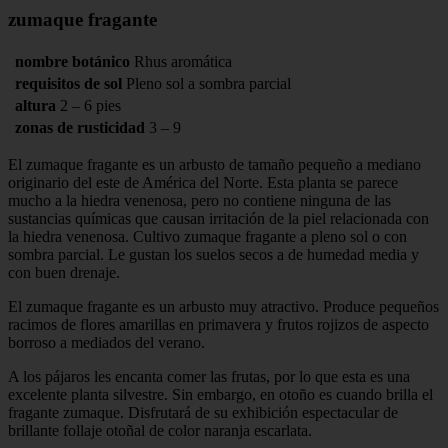
zumaque fragante
nombre botánico
Rhus aromática
requisitos de sol
Pleno sol a sombra parcial
altura
2 – 6 pies
zonas de rusticidad
3 – 9
El zumaque fragante es un arbusto de tamaño pequeño a mediano
originario del este de América del Norte. Esta planta se parece
mucho a la hiedra venenosa, pero no contiene ninguna de las
sustancias químicas que causan irritación de la piel relacionada con
la hiedra venenosa. Cultivo zumaque fragante a pleno sol o con
sombra parcial. Le gustan los suelos secos a de humedad media y
con buen drenaje.
El zumaque fragante es un arbusto muy atractivo. Produce pequeños
racimos de flores amarillas en primavera y frutos rojizos de aspecto
borroso a mediados del verano.
A los pájaros les encanta comer las frutas, por lo que esta es una
excelente planta silvestre. Sin embargo, en otoño es cuando brilla el
fragante zumaque. Disfrutará de su exhibición espectacular de
brillante follaje otoñal de color naranja escarlata.