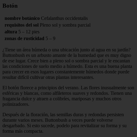
Botón
nombre botánico
Cefalanthus occidentalis
requisitos del sol
Pleno sol y sombra parcial
altura
5 – 12 pies
zonas de rusticidad
5 – 9
¿Tiene un área húmeda o una ubicación junto al agua en su jardín?
Buttonbush es un arbusto amante de la humedad que es muy digno
de ese lugar. Crece bien a pleno sol o sombra parcial y le encantan
las condiciones de suelo medio a húmedo. Esta es una buena planta
para crecer en esos lugares constantemente húmedos donde puede
resultar difícil cultivar otras plantas interesantes.
El botón florece a principios del verano. Las flores inusualmente son
esféricas y blancas, como alfileteros suaves y redondos. Tienen una
fragancia dulce y atraen a colibríes, mariposas y muchos otros
polinizadores.
Después de la floración, las semillas duras y redondas persisten
durante varios meses. Buttonbush a veces puede volverse
desgarbado. Si esto sucede, podelo para revitalizar su forma y su
forma más compacta.