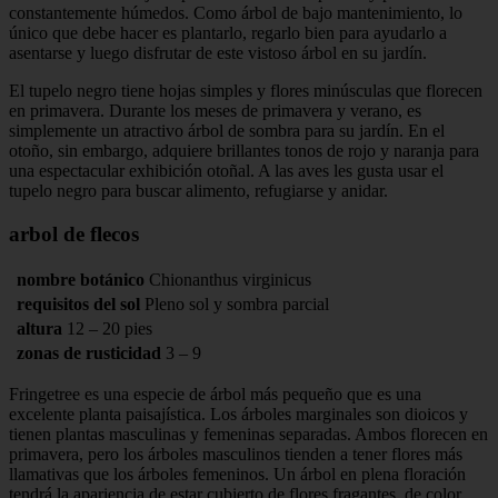
constantemente húmedos. Como árbol de bajo mantenimiento, lo
único que debe hacer es plantarlo, regarlo bien para ayudarlo a
asentarse y luego disfrutar de este vistoso árbol en su jardín.
El tupelo negro tiene hojas simples y flores minúsculas que florecen
en primavera. Durante los meses de primavera y verano, es
simplemente un atractivo árbol de sombra para su jardín. En el
otoño, sin embargo, adquiere brillantes tonos de rojo y naranja para
una espectacular exhibición otoñal. A las aves les gusta usar el
tupelo negro para buscar alimento, refugiarse y anidar.
arbol de flecos
nombre botánico
Chionanthus virginicus
requisitos del sol
Pleno sol y sombra parcial
altura
12 – 20 pies
zonas de rusticidad
3 – 9
Fringetree es una especie de árbol más pequeño que es una
excelente planta paisajística. Los árboles marginales son dioicos y
tienen plantas masculinas y femeninas separadas. Ambos florecen en
primavera, pero los árboles masculinos tienden a tener flores más
llamativas que los árboles femeninos. Un árbol en plena floración
tendrá la apariencia de estar cubierto de flores fragantes, de color