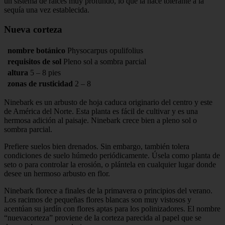
un sistema de raíces muy profundo, lo que la hace tolerante a la
sequía una vez establecida.
Nueva corteza
nombre botánico
Physocarpus opulifolius
requisitos de sol
Pleno sol a sombra parcial
altura
5 – 8 pies
zonas de rusticidad
2 – 8
Ninebark es un arbusto de hoja caduca originario del centro y este
de América del Norte. Esta planta es fácil de cultivar y es una
hermosa adición al paisaje. Ninebark crece bien a pleno sol o
sombra parcial.
Prefiere suelos bien drenados. Sin embargo, también tolera
condiciones de suelo húmedo periódicamente. Úsela como planta de
seto o para controlar la erosión, o plántela en cualquier lugar donde
desee un hermoso arbusto en flor.
Ninebark florece a finales de la primavera o principios del verano.
Los racimos de pequeñas flores blancas son muy vistosos y
acentúan su jardín con flores aptas para los polinizadores. El nombre
“nuevacorteza” proviene de la corteza parecida al papel que se