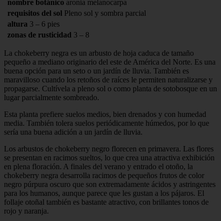
nombre botánico
aronia melanocarpa
requisitos del sol
Pleno sol y sombra parcial
altura
3 – 6 pies
zonas de rusticidad
3 – 8
La chokeberry negra es un arbusto de hoja caduca de tamaño
pequeño a mediano originario del este de América del Norte. Es una
buena opción para un seto o un jardín de lluvia. También es
maravilloso cuando los retoños de raíces le permiten naturalizarse y
propagarse. Cultívela a pleno sol o como planta de sotobosque en un
lugar parcialmente sombreado.
Esta planta prefiere suelos medios, bien drenados y con humedad
media. También tolera suelos periódicamente húmedos, por lo que
sería una buena adición a un jardín de lluvia.
Los arbustos de chokeberry negro florecen en primavera. Las flores
se presentan en racimos sueltos, lo que crea una atractiva exhibición
en plena floración. A finales del verano y entrado el otoño, la
chokeberry negra desarrolla racimos de pequeños frutos de color
negro púrpura oscuro que son extremadamente ácidos y astringentes
para los humanos, aunque parece que les gustan a los pájaros. El
follaje otoñal también es bastante atractivo, con brillantes tonos de
rojo y naranja.