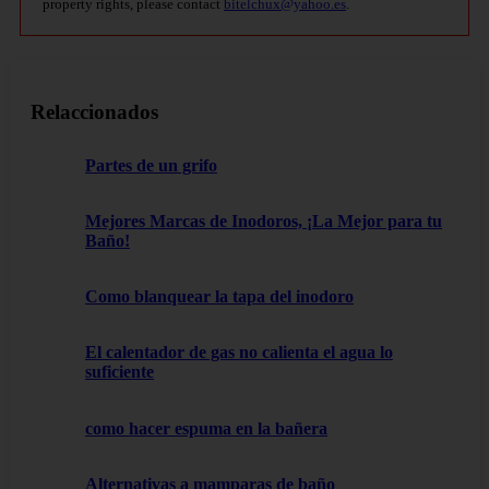
property rights, please contact
bitelchux@yahoo.es
.
Relaccionados
Partes de un grifo
Mejores Marcas de Inodoros, ¡La Mejor para tu
Baño!
Como blanquear la tapa del inodoro
El calentador de gas no calienta el agua lo
suficiente
como hacer espuma en la bañera
Alternativas a mamparas de baño