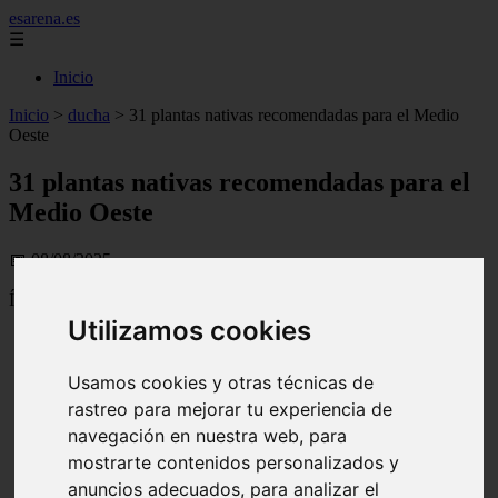
esarena.es
☰
Inicio
Inicio
>
ducha
>
31 plantas nativas recomendadas para el Medio
Oeste
31 plantas nativas recomendadas para el
Medio Oeste
📅 08/08/2025
Índice
Utilizamos cookies
31 plantas nativas recomendadas para el Medio Oeste
Arboles
tupelo negro
Usamos cookies y otras técnicas de
arbol de flecos
rastreo para mejorar tu experiencia de
arbol de tulipanes
navegación en nuestra web, para
roble blanco
ciruela salvaje
mostrarte contenidos personalizados y
Arbustos
anuncios adecuados, para analizar el
aronia negra