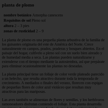
planta de plomo
nombre botánico
Amorpha canescens
Requisitos de sol
Pleno sol
altura
2 – 3 pies
zonas de rusticidad
2 – 9
La planta de plomo es una pequeña planta arbustiva de la familia de
los guisantes originaria del este de América del Norte. Crece
naturalmente en campos, prados, praderas y bosques abiertos. En el
paisaje del hogar, cultívelo a pleno sol con un suelo bien aireado y
de humedad media a seca. Las plantas pueden naturalizarse y
extenderse con el tiempo mediante la autosiembra, así que prepárate
para eliminar ocasionalmente las plantas no deseadas.
La planta principal tiene un follaje de color verde plateado parecido
a un helecho, que resulta atractivo durante toda la temporada de
crecimiento. A mediados o finales del verano, florecen con espigas
de pequeñas flores de color azul violáceo que resultan muy
atractivas para las mariposas.
Las aves también se alimentan de flores y semillas, y los herbívoros
ramoneadores disfrutan comiendo el follaje. Esta planta desarrolla