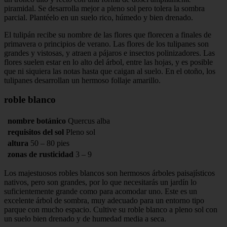
piramidal. Se desarrolla mejor a pleno sol pero tolera la sombra
parcial. Plantéelo en un suelo rico, húmedo y bien drenado.
El tulipán recibe su nombre de las flores que florecen a finales de
primavera o principios de verano. Las flores de los tulipanes son
grandes y vistosas, y atraen a pájaros e insectos polinizadores. Las
flores suelen estar en lo alto del árbol, entre las hojas, y es posible
que ni siquiera las notas hasta que caigan al suelo. En el otoño, los
tulipanes desarrollan un hermoso follaje amarillo.
roble blanco
nombre botánico
Quercus alba
requisitos del sol
Pleno sol
altura
50 – 80 pies
zonas de rusticidad
3 – 9
Los majestuosos robles blancos son hermosos árboles paisajísticos
nativos, pero son grandes, por lo que necesitarás un jardín lo
suficientemente grande como para acomodar uno. Este es un
excelente árbol de sombra, muy adecuado para un entorno tipo
parque con mucho espacio. Cultive su roble blanco a pleno sol con
un suelo bien drenado y de humedad media a seca.