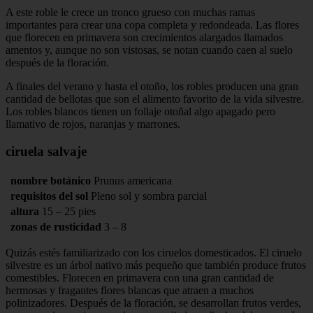
A este roble le crece un tronco grueso con muchas ramas
importantes para crear una copa completa y redondeada. Las flores
que florecen en primavera son crecimientos alargados llamados
amentos y, aunque no son vistosas, se notan cuando caen al suelo
después de la floración.
A finales del verano y hasta el otoño, los robles producen una gran
cantidad de bellotas que son el alimento favorito de la vida silvestre.
Los robles blancos tienen un follaje otoñal algo apagado pero
llamativo de rojos, naranjas y marrones.
ciruela salvaje
nombre botánico
Prunus americana
requisitos del sol
Pleno sol y sombra parcial
altura
15 – 25 pies
zonas de rusticidad
3 – 8
Quizás estés familiarizado con los ciruelos domesticados. El ciruelo
silvestre es un árbol nativo más pequeño que también produce frutos
comestibles. Florecen en primavera con una gran cantidad de
hermosas y fragantes flores blancas que atraen a muchos
polinizadores. Después de la floración, se desarrollan frutos verdes,