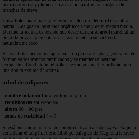
blanco cremoso y plumosas, casi como si estuviera cargado de
manchas de nieve.
Los árboles marginales prefieren un sitio con pleno sol o sombra
parcial. Les gustan los suelos orgánicos ricos y de humedad media.
Durante la sequía, es posible que desee darle a su árbol marginal un
poco de riego suplementario, especialmente si su suelo está
naturalmente seco.
Estos árboles tienen una apariencia un poco arbustiva, generalmente
forman varios troncos ramificados y se mantienen bastante
compactos. En el otoño, el follaje se vuelve amarillo brillante para
una bonita exhibición otoñal.
arbol de tulipanes
nombre botánico
Liriodendron tulipífera
requisitos del sol
Pleno sol
altura
60 – 90 pies
zonas de rusticidad
4 – 9
Si está buscando un árbol de sombra nativo majestuoso, vale la pena
considerar el tulipán. A este árbol genealógico de Magnolia le crece
un tronco alto y recto con una forma de dosel ampliamente