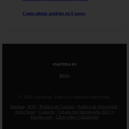
Como pintar azulejos en 6 pasos
esarena.es
Inicio
© 2026 esarena.es. Todos los derechos reservados.
Sitemap
|
RSS
|
Política de Cookies
|
Política de Privacidad
|
Aviso legal
|
Contacto
|
Creado por 0lemiswebs SEO y
Diseño web
|
Libro sobre Cabañuelas