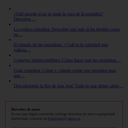
¿Qué sucede si no se poda la vara de la orquídea?
Descubre…
La exótica orquídea: Descubre qué país la ha elegido como
su…
El mundo de las orquídeas: ¿Cuál es la variedad más
valiosa…
Consejos imprescindibles: Cómo hacer que tus orquídeas…
Guía completa: Cómo y cuándo podar una orquídea para
que…
Descubriendo la flor de San José: Todo lo que debes saber…
Derechos de autor
Si cree que algún contenido infringe derechos de autor o propiedad
intelectual, contacte en
bitelchux@yahoo.es
.