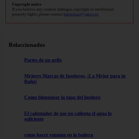
Copyright notice
If you believe any content infringes copyright or intellectual
property rights, please contact
bitelchux@yahoo.es
.
Relaccionados
Partes de un grifo
Mejores Marcas de Inodoros, ¡La Mejor para tu
Baño!
Como blanquear la tapa del inodoro
El calentador de gas no calienta el agua lo
suficiente
como hacer espuma en la bañera