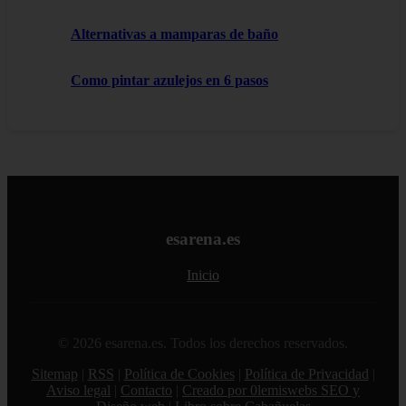
Alternativas a mamparas de baño
Como pintar azulejos en 6 pasos
esarena.es
Inicio
© 2026 esarena.es. Todos los derechos reservados.
Sitemap
|
RSS
|
Política de Cookies
|
Política de Privacidad
|
Aviso legal
|
Contacto
|
Creado por 0lemiswebs SEO y