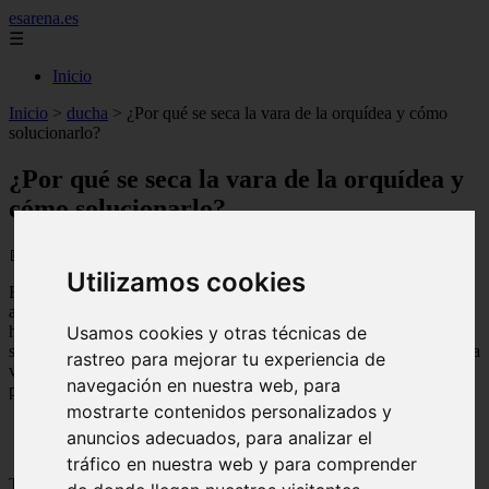
esarena.es
☰
Inicio
Inicio
>
ducha
>
¿Por qué se seca la vara de la orquídea y cómo
solucionarlo?
¿Por qué se seca la vara de la orquídea y
cómo solucionarlo?
📅 17/08/2025
Utilizamos cookies
En esta ocasión, hablaremos sobre un tema muy importante para los
amantes de las
orquídeas
. ¿Has notado que la vara de tu
orquídea
se
ha secado? No te preocupes, es algo común en estas plantas y tiene
Usamos cookies y otras técnicas de
solución. En este artículo te explicaremos qué pasa cuando se seca la
rastreo para mejorar tu experiencia de
vara de la orquídea y cómo puedes solucionarlo. ¡Sigue leyendo
navegación en nuestra web, para
para descubrirlo
!
mostrarte contenidos personalizados y
anuncios adecuados, para analizar el
tráfico en nuestra web y para comprender
Tabla de contenidos