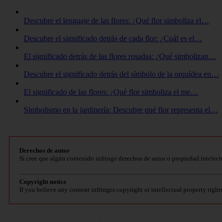
Descubre el lenguaje de las flores: ¿Qué flor simboliza el…
Descubre el significado detrás de cada flor: ¿Cuál es el…
El significado detrás de las flores rosadas: ¿Qué simbolizan…
Descubre el significado detrás del símbolo de la orquídea en…
El significado de las flores: ¿Qué flor simboliza el me…
Simbolismo en la jardinería: Descubre qué flor representa el…
Derechos de autor
Si cree que algún contenido infringe derechos de autor o propiedad intelect
Copyright notice
If you believe any content infringes copyright or intellectual property right