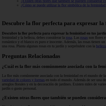
¿Existen otras flores que también se pueden considerar c
¿Cómo se puede utilizar la flor simbólica de la feminidad 
Descubre la flor perfecta para expresar la 
Descubre la flor perfecta para expresar la feminidad en tus jardi
feminidad y la belleza, debes considerar la
rosa
. Las
rosas
son flores e
romántico y el blanco es puro e inocente. Además, las rosas tienen un 
una rosa. Planta algunas rosas en tu jardín y sorpréndete con la
bellez
Preguntas Relacionadas
¿Cuál es la flor más comúnmente asociada con la fem
La flor más comúnmente asociada con la feminidad en el mundo de la j
variedad de colores y formas
en todo el mundo. Además de ser una de l
arreglos florales y en la decoración de jardines. Existen miles de vari
jardín o gusto personal.
¿Existen otras flores que también se pueden considera