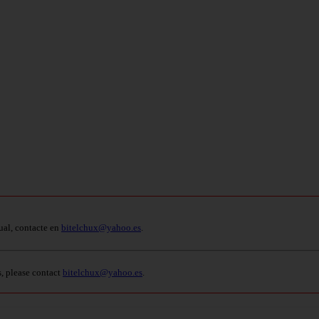
ual, contacte en
bitelchux@yahoo.es
.
s, please contact
bitelchux@yahoo.es
.