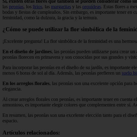
Sí, existen otras flores que también se pueden considerar como sím
las
peonías
, los
lirios
, las
margaritas
y las
orquídeas
. Estas flores a me
bodas y fiestas de cumpleaños. Sin embargo, es importante tener en cue
feminidad, como la dulzura, la gracia y la ternura.
¿Cómo se puede utilizar la flor simbólica de la feminid
¡Excelente pregunta! La flor simbólica de la feminidad es una hermos
En el diseño de jardines
, las peonías pueden utilizarse para crear u
peonías florecen en primavera y son conocidas por sus grandes y vistos
Para incorporar las peonías en el diseño de su jardín, es importante el
menos 6 horas de sol al día. Además, las peonías prefieren un
suelo b
En los arreglos florales
, las peonías son una excelente opción para b
elegancia.
Al crear arreglos florales con peonías, es importante tener en cuenta e
armonioso, es importante elegir colores que complementen entre sí. Ad
En resumen, las peonías son una excelente elección tanto para el diseñ
espacio.
Artículos relacionados: