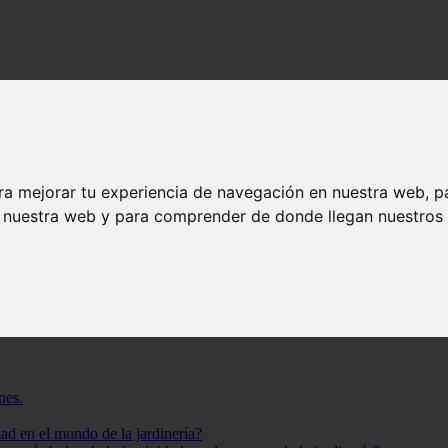
 feminidad y cómo cultivarla en tu jardín
imboliza la feminidad y cómo cultivarla en t
ra mejorar tu experiencia de navegación en nuestra web, p
n nuestra web y para comprender de donde llegan nuestros v
feminidad desde hace siglos. ¿Te gustaría saber cuál es? Sigue leyendo
nes.
ad en el mundo de la jardinería?