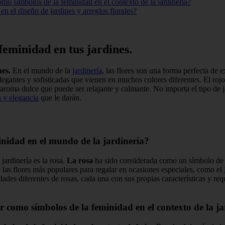
omo símbolos de la feminidad en el contexto de la jardinería?
en el diseño de jardines y arreglos florales?
feminidad en tus jardines.
nes.
En el mundo de la
jardinería
, las flores son una forma perfecta de 
legantes y sofisticadas que vienen en muchos colores diferentes. El rojo
aroma dulce que puede ser relajante y calmante. No importa el tipo de ja
a y elegancia
que le darán.
inidad en el mundo de la jardinería?
ardinería es la rosa.
La rosa
ha sido considerada como un símbolo de b
as flores más populares para regalar en ocasiones especiales, como el
edades diferentes de rosas, cada una con sus propias características y re
r como símbolos de la feminidad en el contexto de la ja