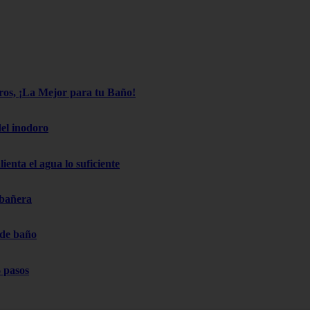
os, ¡La Mejor para tu Baño!
el inodoro
ienta el agua lo suficiente
 bañera
 de baño
 pasos