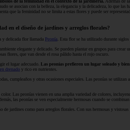
bolos de la feminidad en el contexto de la jardinería.
Además de las 
nudo se asocian con la belleza, la elegancia y la delicadeza, lo que las
nta que la feminidad no se limita a estas flores y puede ser representad
ad en el diseño de jardines y arreglos florales?
a y delicada flor llamada
Peonía
. Esta flor se ha utilizado durante siglos
n ambiente elegante y delicado. Se pueden plantar en grupos para crear u
as flores, que van desde el rosa pálido hasta el rojo oscuro.
egir el lugar adecuado.
Las peonías prefieren un lugar soleado y bie
ien drenado
y rico en nutrientes.
odas, cumpleaños y otras ocasiones especiales. Las peonías se utilizan a
l color. Las peonías vienen en una amplia variedad de colores, incluyendo
emás, las peonías se ven especialmente hermosas cuando se combinan con
o de jardines como para arreglos florales. Con sus hermosas y vistosas 