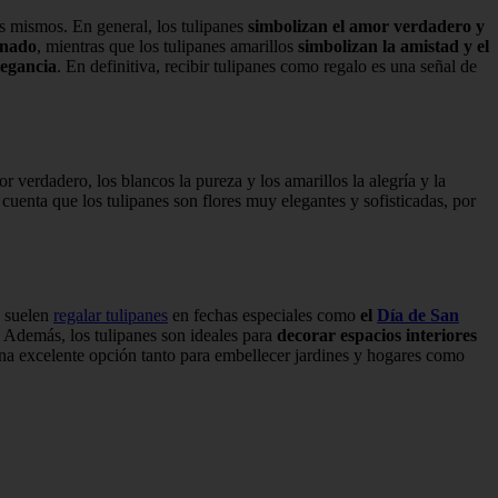
os mismos. En general, los tulipanes
simbolizan el amor verdadero y
onado
, mientras que los tulipanes amarillos
simbolizan la amistad y el
legancia
. En definitiva, recibir tulipanes como regalo es una señal de
r verdadero, los blancos la pureza y los amarillos la alegría y la
uenta que los tulipanes son flores muy elegantes y sofisticadas, por
e suelen
regalar tulipanes
en fechas especiales como
el
Día de San
 Además, los tulipanes son ideales para
decorar espacios interiores
una excelente opción tanto para embellecer jardines y hogares como