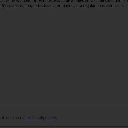
anes de Keukenhof. Este festival atrae a miles de visitantes de todo el 
 cariño y afecto, lo que los hace apropiados para regalar en ocasiones e
ual, contacte en
bitelchux@yahoo.es
.