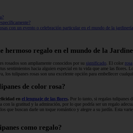
ía?
 específicamente?
rosas con un evento o celebración particular en el mundo de la jardinerí
ste hermoso regalo en el mundo de la Jardine
anes rosados son ampliamente conocidos por su
significado
. El color
rosa
tus sentimientos hacia alguien especial en tu vida que ame las flores. L
va, los tulipanes rosas son una excelente opción para embellecer cualqu
lipanes de color rosa?
elicidad en
el lenguaje de las flores
.
Por lo tanto, si regalas tulipanes 
a con la gratitud y la admiración, por lo que podría ser un regalo adec
llos que buscan darle un toque romántico y alegre a su jardín. Esta var
ulipanes como regalo?