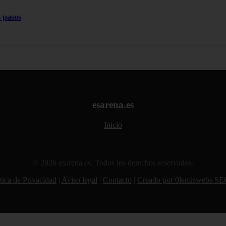
 pasos
esarena.es
Inicio
© 2026 esarena.es. Todos los derechos reservados.
tica de Privacidad
|
Aviso legal
|
Contacto
|
Creado por 0lemiswebs SE