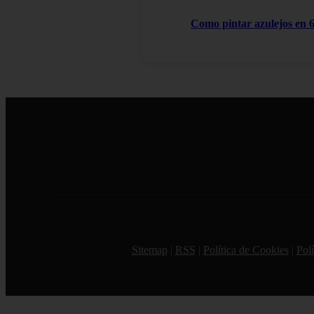
Como pintar azulejos en 6
Sitemap
|
RSS
|
Política de Cookies
|
Polí