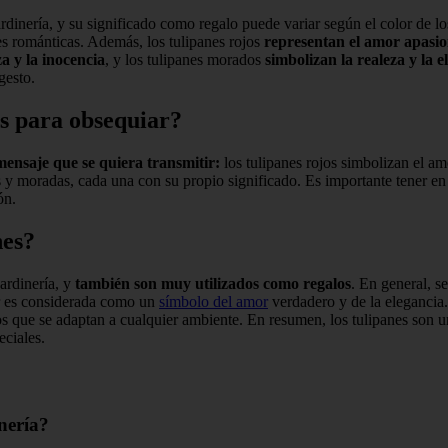
rdinería, y su significado como regalo puede variar según el color de l
es románticas. Además, los tulipanes rojos
representan el amor apasi
a y la inocencia
, y los tulipanes morados
simbolizan la realeza y la e
gesto.
es para obsequiar?
ensaje que se quiera transmitir:
los tulipanes rojos simbolizan el amo
 y moradas, cada una con su propio significado. Es importante tener en c
ón.
nes?
ardinería, y
también son muy utilizados como regalos
. En general, s
or es considerada como un
símbolo del amor
verdadero y de la elegancia.
ños que se adaptan a cualquier ambiente. En resumen, los tulipanes son 
eciales.
inería?