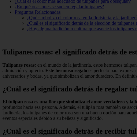
¿Cuál es el color más adecuado de tulipanes para obsequiar?
¿En qué ocasiones se suelen regalar tulipanes?
Preguntas Relacionadas
¿Qué simboliza el color rosa en la floristería y la jardiner
¿Cuál es el significado detrás de la elección de tulipanes
¿Hay alguna tradición o cultura que asocie los tulipanes 
Tulipanes rosas: el significado detrás de e
Tulipanes rosas:
en el mundo de la jardinería, estos hermosos tulip
admiración y aprecio.
Este hermoso regalo
es perfecto para expresar 
aniversarios y bodas, ya que simbolizan el amor duradero. En definiti
¿Cuál es el significado detrás de regalar tu
El tulipán rosa es una flor que simboliza el amor verdadero y la f
profundos hacia esa persona. Además, el tulipán rosa también se asoci
jardinería, los tulipanes de color rosa son una buena opción para aque
eventos especiales debido a su belleza y significado.
¿Cuál es el significado detrás de recibir t