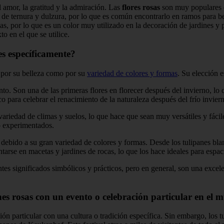
 el amor, la gratitud y la admiración. Las
flores rosas
son muy populares e
n de ternura y dulzura, por lo que es común encontrarlo en ramos para 
lias, por lo que es un color muy utilizado en la decoración de jardines y
o en el que se utilice.
nes específicamente?
o por su belleza como por su
variedad de colores y formas
. Su elección e
o. Son una de las primeras flores en florecer después del invierno, lo 
o para celebrar el renacimiento de la naturaleza después del frío invier
riedad de climas y suelos, lo que hace que sean muy versátiles y fáciles
o experimentados.
debido a su gran variedad de colores y formas. Desde los tulipanes blan
tarse en macetas y jardines de rocas, lo que los hace ideales para esp
ntes significados simbólicos y prácticos, pero en general, son una excele
nes rosas con un evento o celebración particular en el 
ión particular con una cultura o tradición específica. Sin embargo, los