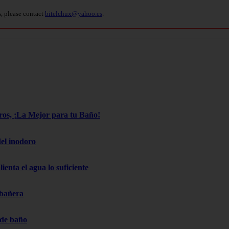
s, please contact
bitelchux@yahoo.es
.
os, ¡La Mejor para tu Baño!
el inodoro
ienta el agua lo suficiente
 bañera
 de baño