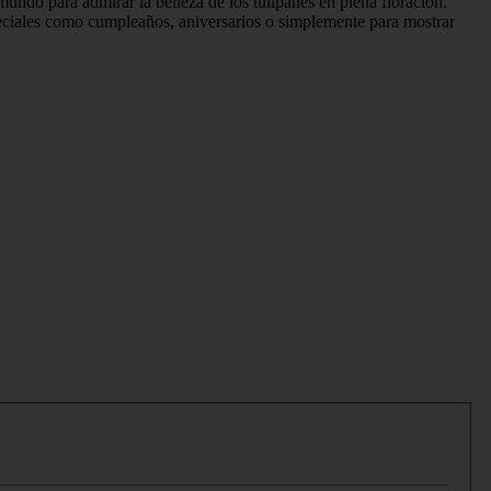
mundo para admirar la belleza de los tulipanes en plena floración.
speciales como cumpleaños, aniversarios o simplemente para mostrar