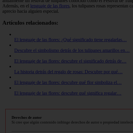
anualmente un festival de tulipanes conocido como el Festival de Tulip
Además, en el
lenguaje de las flores
, los tulipanes rosas representan
aprecio hacia alguien especial.
Artículos relacionados:
El lenguaje de las flores: ¿Qué significado tiene regalarlas…
Descubre el simbolismo detrás de los tulipanes amarillos en…
El lenguaje de las flores: descubre el significado detrás de…
La historia detrás del regalo de rosas: Descubre por qué…
El lenguaje de las flores: descubre qué flor simboliza el…
El lenguaje de las flores: descubre qué significa regalar…
Derechos de autor
Si cree que algún contenido infringe derechos de autor o propiedad intelect