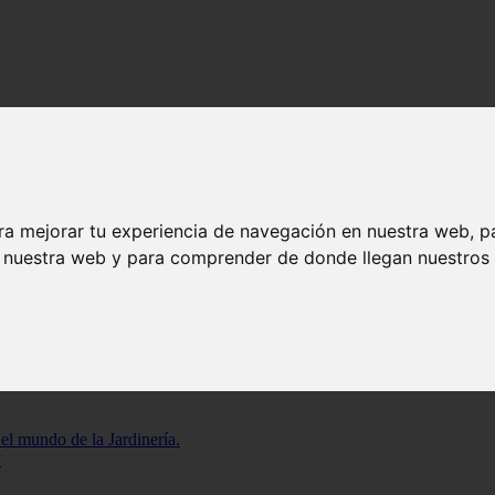
egalos más populares en jardinería
no de los regalos más populares en jardinerí
ra mejorar tu experiencia de navegación en nuestra web, p
! Los tulipanes son una de las flores más hermosas y populares en la
j
n nuestra web y para comprender de donde llegan nuestros v
 cómo cuidarlas adecuadamente.
 el mundo de la Jardinería.
?