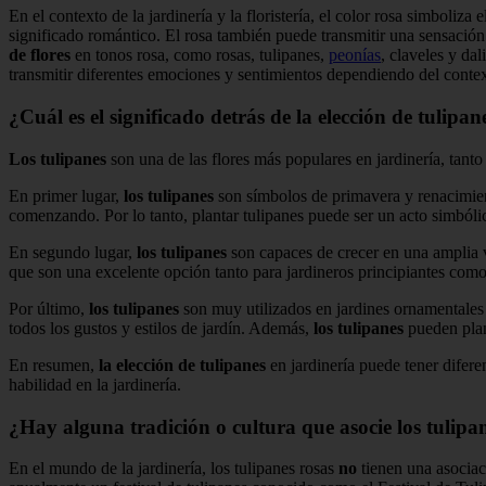
En el contexto de la jardinería y la floristería, el color rosa simboliza
significado romántico. El rosa también puede transmitir una sensació
de flores
en tonos rosa, como rosas, tulipanes,
peonías
, claveles y da
transmitir diferentes emociones y sentimientos dependiendo del context
¿Cuál es el significado detrás de la elección de tulipa
Los tulipanes
son una de las flores más populares en jardinería, tant
En primer lugar,
los tulipanes
son símbolos de primavera y renacimient
comenzando. Por lo tanto, plantar tulipanes puede ser un acto simbólic
En segundo lugar,
los tulipanes
son capaces de crecer en una amplia va
que son una excelente opción tanto para jardineros principiantes com
Por último,
los tulipanes
son muy utilizados en jardines ornamentales 
todos los gustos y estilos de jardín. Además,
los tulipanes
pueden plan
En resumen,
la elección de tulipanes
en jardinería puede tener difere
habilidad en la jardinería.
¿Hay alguna tradición o cultura que asocie los tulipa
En el mundo de la jardinería, los tulipanes rosas
no
tienen una asociac