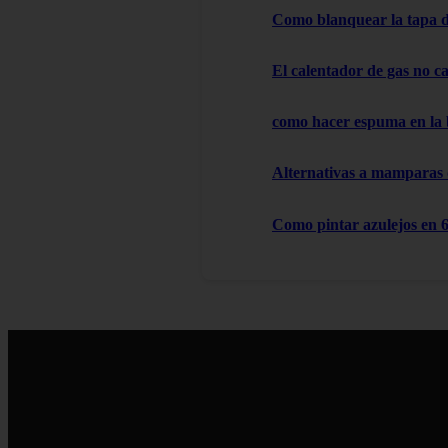
Como blanquear la tapa d
El calentador de gas no cal
como hacer espuma en la
Alternativas a mamparas
Como pintar azulejos en 6