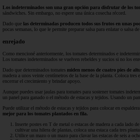
Los indeterminados son una gran opción para disfrutar de los to
sándwiches. Sin embargo, no espere una única cosecha récord.
Dado que
las determinadas producen todos sus frutos en unas po
pocas semanas, lo que le permite preparar salsa para enlatar o salsa de
enrejado
Como mencioné anteriormente, los tomates determinados e indeterminad
Los tomates indeterminados se vuelven rebeldes y sucios si no los enr
Dado que determinados tomates
miden menos de cuatro pies de alt
madera a unos veinte centímetros de la base de la planta. Coloca tres 
encerrar el crecimiento y brindar apoyo.
Aunque puedes usar jaulas para tomates para sostener tomates indeterm
un panel para ganado o el método de estacas y tejidos. Usando un pane
Puede utilizar el método de estacas y tejidos para colocar en espalder
mejor para los tomates plantados en fila.
Inserte postes en T de metal o estacas de madera a cada lado de l
cultivar una hilera de plantas, coloca una estaca cada tres planta
Utilice un mazo o un mazo para clavar las estacas de seis a och