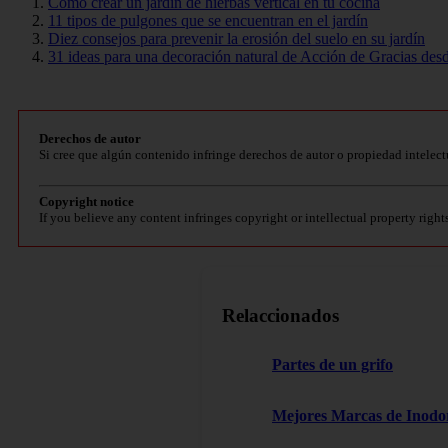
Cómo crear un jardín de hierbas vertical en tu cocina
11 tipos de pulgones que se encuentran en el jardín
Diez consejos para prevenir la erosión del suelo en su jardín
31 ideas para una decoración natural de Acción de Gracias desd
Derechos de autor
Si cree que algún contenido infringe derechos de autor o propiedad intelect
Copyright notice
If you believe any content infringes copyright or intellectual property right
Relaccionados
Partes de un grifo
Mejores Marcas de Inodor