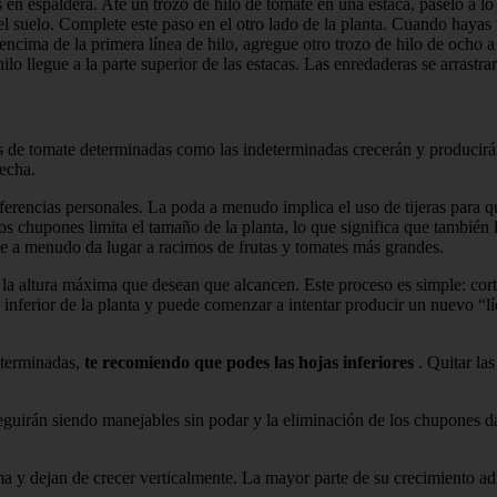
en espaldera. Ate un trozo de hilo de tomate en una estaca, páselo a lo l
del suelo. Complete este paso en el otro lado de la planta. Cuando hayas
cima de la primera línea de hilo, agregue otro trozo de hilo de ocho a 
lo llegue a la parte superior de las estacas. Las enredaderas se arrastra
ntas de tomate determinadas como las indeterminadas crecerán y producir
secha.
erencias personales. La poda a menudo implica el uso de tijeras para qu
stos chupones limita el tamaño de la planta, lo que significa que tambié
 que a menudo da lugar a racimos de frutas y tomates más grandes.
a altura máxima que desean que alcancen. Este proceso es simple: cort
nferior de la planta y puede comenzar a intentar producir un nuevo “líde
determinadas,
te recomiendo que podes las hojas inferiores
. Quitar las
Seguirán siendo manejables sin podar y la eliminación de los chupones
y dejan de crecer verticalmente. La mayor parte de su crecimiento adici