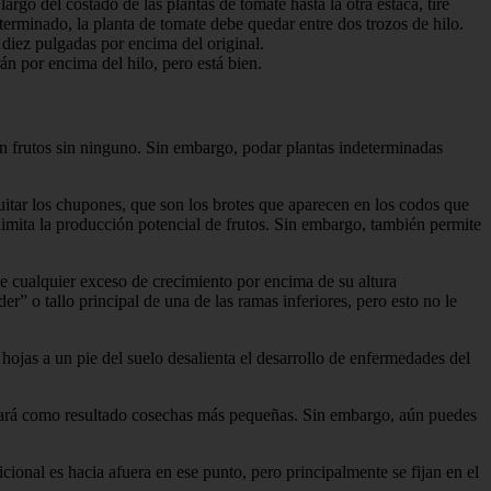
argo del costado de las plantas de tomate hasta la otra estaca, tire
 terminado, la planta de tomate debe quedar entre dos trozos de hilo.
diez pulgadas por encima del original.
rán por encima del hilo, pero está bien.
án frutos sin ninguno. Sin embargo, podar plantas indeterminadas
itar los chupones, que son los brotes que aparecen en los codos que
n limita la producción potencial de frutos. Sin embargo, también permite
e cualquier exceso de crecimiento por encima de su altura
r” o tallo principal de una de las ramas inferiores, pero esto no le
 hojas a un pie del suelo desalienta el desarrollo de enfermedades del
 dará como resultado cosechas más pequeñas. Sin embargo, aún puedes
onal es hacia afuera en ese punto, pero principalmente se fijan en el