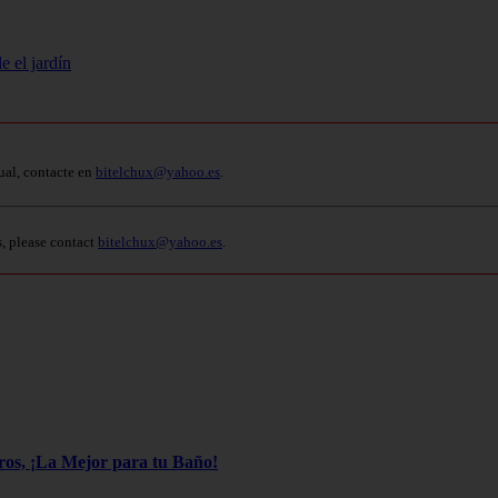
e el jardín
ual, contacte en
bitelchux@yahoo.es
.
s, please contact
bitelchux@yahoo.es
.
os, ¡La Mejor para tu Baño!