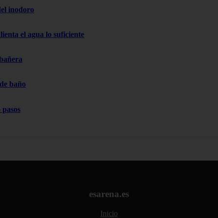
el inodoro
ienta el agua lo suficiente
 bañera
 de baño
 pasos
esarena.es
Inicio