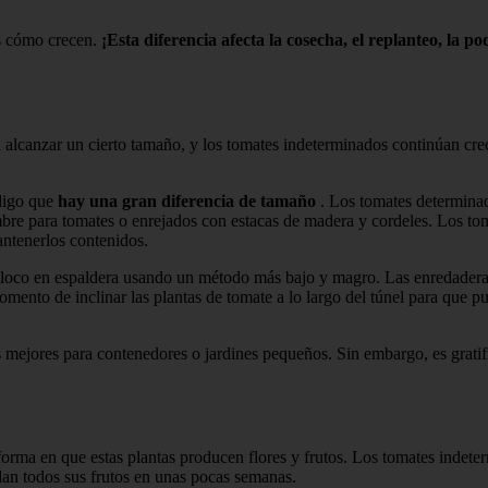
es cómo crecen.
¡Esta diferencia afecta la cosecha, el replanteo, la p
alcanzar un cierto tamaño, y los tomates indeterminados continúan crec
digo que
hay una gran diferencia de tamaño
. Los tomates determinad
ambre para tomates o enrejados con estacas de madera y cordeles. Los t
antenerlos contenidos.
oloco en espaldera usando un método más bajo y magro. Las enredaderas 
momento de inclinar las plantas de tomate a lo largo del túnel para que 
 mejores para contenedores o jardines pequeños. Sin embargo, es gratifi
 forma en que estas plantas producen flores y frutos. Los tomates indet
dan todos sus frutos en unas pocas semanas.