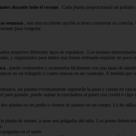
mates durante todo el verano
. Cada planta proporcionará un puñado 
cas semanas
, son una excelente opción si desea conservar su cosecha. 
 tomate para congelar.
os requieren diferentes tipos de espaldera . Los tomates determinados
edas, y organizarlos para darles una forma ordenada requiere un poco m
ura
, puede contenerlos y sostenerlos fácilmente con una jaula de alambr
estacas en un triángulo y cuatro estacas en un cuadrado. A medida que la
inados, las plantas eventualmente superarán la jaula y caerán en casca
l para ganado, puede sujetar la enredadera al panel con cordel o clips d
a dos plantas en un jardín o cientos de plantas en un campo. Lo he util
a planta de tomate, a unas seis pulgadas del tallo. Los postes deben tene
s.
o pulgadas en el suelo.