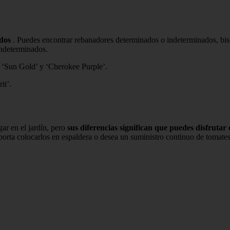
dos
. Puedes encontrar rebanadores determinados o indeterminados, bist
indeterminados.
 ‘Sun Gold’ y ‘Cherokee Purple’.
it’.
ar en el jardín, pero
sus diferencias significan que puedes disfrutar 
mporta colocarlos en espaldera o desea un suministro continuo de tomat