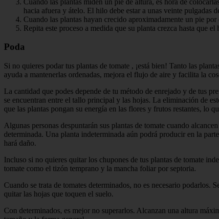
Cuando las plantas miden un pie de altura, es hora de colocarlas 
hacia afuera y átelo. El hilo debe estar a unas veinte pulgadas 
Cuando las plantas hayan crecido aproximadamente un pie por en
Repita este proceso a medida que su planta crezca hasta que el hi
Poda
Si no quieres podar tus plantas de tomate , ¡está bien! Tanto las pla
ayuda a mantenerlas ordenadas, mejora el flujo de aire y facilita la co
La cantidad que podes depende de tu método de enrejado y de tus pref
se encuentran entre el tallo principal y las hojas. La eliminación de e
que las plantas pongan su energía en las flores y frutos restantes, lo
Algunas personas despuntarán sus plantas de tomate cuando alcancen l
determinada. Una planta indeterminada aún podrá producir en la parte i
hará daño.
Incluso si no quieres quitar los chupones de tus plantas de tomate in
tomate como el tizón temprano y la mancha foliar por septoria.
Cuando se trata de tomates determinados, no es necesario podarlos. 
quitar las hojas que toquen el suelo.
Con determinados, es mejor no superarlos. Alcanzan una altura máxima 