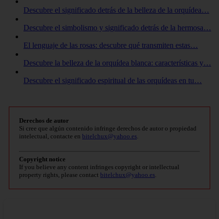
Descubre el significado detrás de la belleza de la orquídea…
Descubre el simbolismo y significado detrás de la hermosa…
El lenguaje de las rosas: descubre qué transmiten estas…
Descubre la belleza de la orquídea blanca: características y…
Descubre el significado espiritual de las orquídeas en tu…
Derechos de autor
Si cree que algún contenido infringe derechos de autor o propiedad
intelectual, contacte en
bitelchux@yahoo.es
.
Copyright notice
If you believe any content infringes copyright or intellectual
property rights, please contact
bitelchux@yahoo.es
.