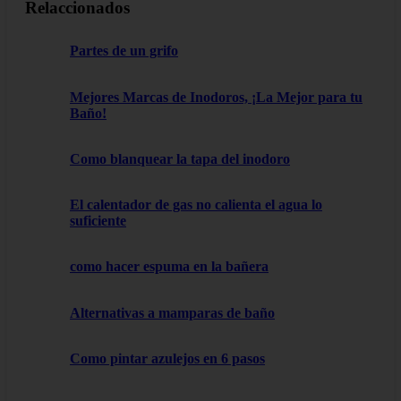
Relaccionados
Partes de un grifo
Mejores Marcas de Inodoros, ¡La Mejor para tu
Baño!
Como blanquear la tapa del inodoro
El calentador de gas no calienta el agua lo
suficiente
como hacer espuma en la bañera
Alternativas a mamparas de baño
Como pintar azulejos en 6 pasos