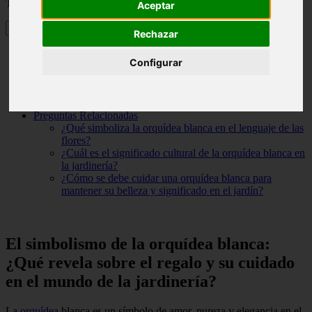
Tabla de contenidos
Aceptar
Rechazar
El simbolismo de la orquídea blanca: ¿Qué revela sobre el
Configurar
regalo y su cuidado en el mundo de la jardinería?
¿Cuál es el color adecuado de orquídea para hacer un regalo?
¿Cuál es el significado de regalar una orquídea?
¿De qué se trata la orquídea blanca?
Preguntas Relacionadas
¿Qué simboliza la orquídea blanca en el lenguaje de las
flores?
¿Cuál es el significado cultural de la orquídea blanca en
la jardinería?
¿Cómo se debe cuidar una orquídea blanca para
mantener su belleza y significado en el jardín?
El simbolismo de la orquídea blanca:
¿Qué revela sobre el regalo y su cuidado
en el mundo de la jardinería?
La
orquídea
blanca es un símbolo de amor, pureza y elegancia en el