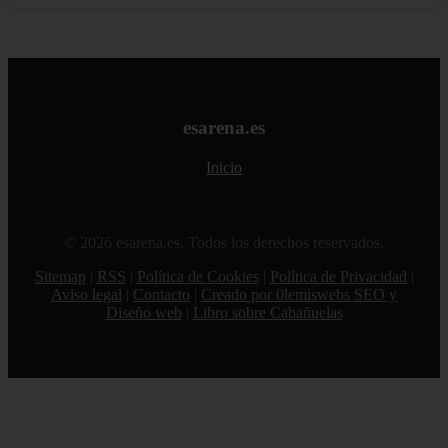
esarena.es
Inicio
© 2026 esarena.es. Todos los derechos reservados.
Sitemap
|
RSS
|
Política de Cookies
|
Política de Privacidad
|
Aviso legal
|
Contacto
|
Creado por 0lemiswebs SEO y
Diseño web
|
Libro sobre Cabañuelas