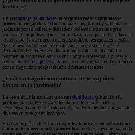
las flores?
En el
lenguaje de las flores
, la orquídea blanca simboliza la
pureza, la elegancia y la inocencia.
Es una flor muy valorada en la
jardinería por su belleza y delicadeza. Además, existe una gran
variedad de orquídeas blancas, desde las más pequeñas hasta las más
grandes, por lo que pueden adaptarse a diferentes espacios y estilos
de jardines. También son muy utilizadas en arreglos florales y
decoración de interiores debido a su gran valor ornamental. En
resumen, la orquídea blanca es una flor que representa la pureza y la
belleza en
el lenguaje de las flores
y es muy valorada en la jardinería
por su elegancia y adaptabilidad a diferentes espacios.
¿Cuál es el significado cultural de la orquídea
blanca en la jardinería?
La orquídea blanca tiene un gran
significado
cultural en la
jardinería.
Esta flor es considerada una de las más bellas y
elegantes del mundo, y ha sido cultivada desde tiempos antiguos por
diversas culturas y civilizaciones.
En algunos países de Asia,
la orquídea blanca es considerada un
símbolo de pureza y belleza femenina
, por lo que es muy valorada
y utilizada en ceremonias religiosas y rituales de boda. También se