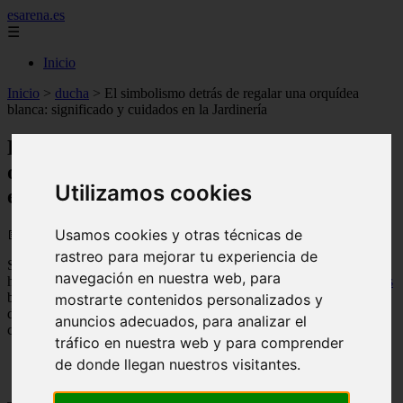
esarena.es
☰
Inicio
Inicio
>
ducha
>
El simbolismo detrás de regalar una orquídea
blanca: significado y cuidados en la Jardinería
El simbolismo detrás de regalar una
orquídea blanca: significado y cuidados
Utilizamos cookies
en la Jardinería
Usamos cookies y otras técnicas de
📅 17/08/2025
rastreo para mejorar tu experiencia de
Si te han regalado una
orquídea blanca
, no solo has recibido una
navegación en nuestra web, para
hermosa planta, sino también un simbolismo especial. Las
orquídeas
blancas representan pureza, inocencia y amor puro. En este artículo
mostrarte contenidos personalizados y
de EsArenaEs, descubre qué significa recibir esta delicada flor y
anuncios adecuados, para analizar el
cómo cuidarla para que dure mucho tiempo.
tráfico en nuestra web y para comprender
de donde llegan nuestros visitantes.