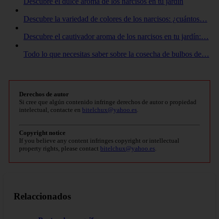
Descubre el dulce aroma de los narcisos en tu jardín
Descubre la variedad de colores de los narcisos: ¿cuántos…
Descubre el cautivador aroma de los narcisos en tu jardín:…
Todo lo que necesitas saber sobre la cosecha de bulbos de…
Derechos de autor
Si cree que algún contenido infringe derechos de autor o propiedad
intelectual, contacte en
bitelchux@yahoo.es
.
Copyright notice
If you believe any content infringes copyright or intellectual
property rights, please contact
bitelchux@yahoo.es
.
Relaccionados