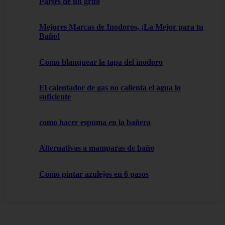
Partes de un grifo
Mejores Marcas de Inodoros, ¡La Mejor para tu
Baño!
Como blanquear la tapa del inodoro
El calentador de gas no calienta el agua lo
suficiente
como hacer espuma en la bañera
Alternativas a mamparas de baño
Como pintar azulejos en 6 pasos