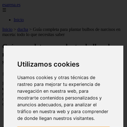
esarena.es
☰
Inicio
Inicio
>
ducha
>
Guía completa para plantar bulbos de narcisos en
maceta: todo lo que necesitas saber
Guía completa para plantar bulbos de
narcisos en maceta: todo lo que necesitas
saber
Utilizamos cookies
📅 03/09/2025
Usamos cookies y otras técnicas de
En este artículo aprenderás
cómo
plantar bulbos de narcisos
en
rastreo para mejorar tu experiencia de
una maceta
para tener un hermoso
jardín
. Los
narcisos
son plantas
navegación en nuestra web, para
muy populares gracias a sus flores de colores brillantes y su fácil
mostrarte contenidos personalizados y
cuidado. Sigue estos simples pasos y tendrás una maceta llena de
estas encantadoras flores en poco tiempo.
anuncios adecuados, para analizar el
tráfico en nuestra web y para comprender
de donde llegan nuestros visitantes.