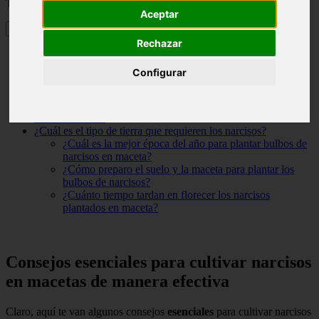
Tabla de contenidos
Aceptar
Rechazar
Consejos esenciales para cultivar narcisos en macetas de
manera efectiva
Configurar
¿Cuál es el proceso para plantar un bulbo de narciso?
¿Cuántas veces al año florecen los narcisos?
Después de la floración de los narcisos, ¿qué debemos hacer
con sus bulbos?
¿Cuál es el tipo de tierra que requieren los narcisos?
¿Cuál es la mejor época del año para plantar bulbos de
narcisos en maceta?
¿Cómo preparo el suelo y la maceta para plantar los
bulbos de narcisos?
¿Cuánto tiempo tardan en florecer los narcisos
plantados en maceta?
Consejos esenciales para cultivar narcisos
en macetas de manera efectiva
Claro, aquí te van algunos consejos
esenciales
para cultivar narcisos