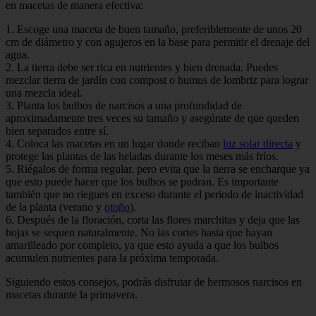
en macetas de manera efectiva:
1. Escoge una maceta de buen tamaño, preferiblemente de unos 20
cm de diámetro y con agujeros en la base para permitir el drenaje del
agua.
2. La tierra debe ser rica en nutrientes y bien drenada. Puedes
mezclar tierra de jardín con compost o humus de lombriz para lograr
una mezcla ideal.
3. Planta los bulbos de narcisos a una profundidad de
aproximadamente tres veces su tamaño y asegúrate de que queden
bien separados entre sí.
4. Coloca las macetas en un lugar donde reciban
luz solar directa
y
protege las plantas de las heladas durante los meses más fríos.
5. Riégalos de forma regular, pero evita que la tierra se encharque ya
que esto puede hacer que los bulbos se pudran. Es importante
también que no riegues en exceso durante el periodo de inactividad
de la planta (verano y
otoño
).
6. Después de la floración, corta las flores marchitas y deja que las
hojas se sequen naturalmente. No las cortes hasta que hayan
amarilleado por completo, ya que esto ayuda a que los bulbos
acumulen nutrientes para la próxima temporada.
Siguiendo estos consejos, podrás disfrutar de hermosos narcisos en
macetas durante la primavera.