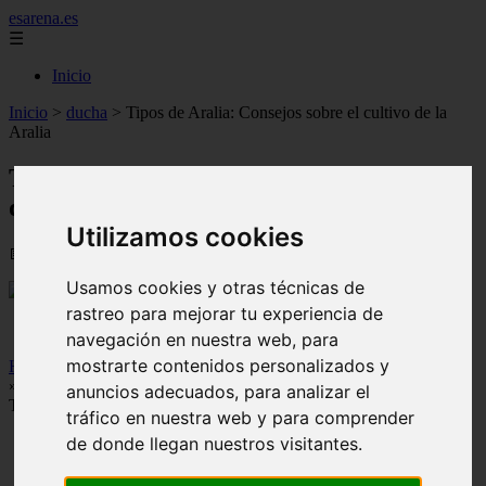
esarena.es
☰
Inicio
Inicio
>
ducha
>
Tipos de Aralia: Consejos sobre el cultivo de la
Aralia
Tipos de Aralia: Consejos sobre el cultivo
de la Aralia
Utilizamos cookies
📅 01/08/2025
Usamos cookies y otras técnicas de
rastreo para mejorar tu experiencia de
navegación en nuestra web, para
mostrarte contenidos personalizados y
Home
»
anuncios adecuados, para analizar el
Tipos de Aralia: Consejos sobre el cultivo de la Aralia
tráfico en nuestra web y para comprender
de donde llegan nuestros visitantes.