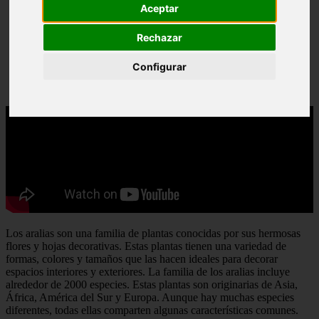
Aceptar
Rechazar
Configurar
Los aralias son una familia de plantas conocidas por sus hermosas
flores y hojas decorativas. Estas plantas tienen una variedad de
formas, colores y tamaños que las hacen ideales para decorar
espacios interiores y exteriores. La familia de los aralias incluye
alrededor de 2000 especies. Estas plantas son originarias de Asia,
África, América del Sur y Europa. Aunque hay muchas especies
diferentes, todas ellas comparten algunas características comunes.