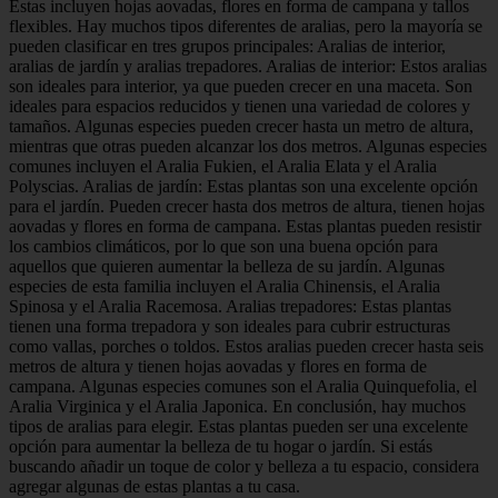
Estas incluyen hojas aovadas, flores en forma de campana y tallos
flexibles. Hay muchos tipos diferentes de aralias, pero la mayoría se
pueden clasificar en tres grupos principales: Aralias de interior,
aralias de jardín y aralias trepadores. Aralias de interior: Estos aralias
son ideales para interior, ya que pueden crecer en una maceta. Son
ideales para espacios reducidos y tienen una variedad de colores y
tamaños. Algunas especies pueden crecer hasta un metro de altura,
mientras que otras pueden alcanzar los dos metros. Algunas especies
comunes incluyen el Aralia Fukien, el Aralia Elata y el Aralia
Polyscias. Aralias de jardín: Estas plantas son una excelente opción
para el jardín. Pueden crecer hasta dos metros de altura, tienen hojas
aovadas y flores en forma de campana. Estas plantas pueden resistir
los cambios climáticos, por lo que son una buena opción para
aquellos que quieren aumentar la belleza de su jardín. Algunas
especies de esta familia incluyen el Aralia Chinensis, el Aralia
Spinosa y el Aralia Racemosa. Aralias trepadores: Estas plantas
tienen una forma trepadora y son ideales para cubrir estructuras
como vallas, porches o toldos. Estos aralias pueden crecer hasta seis
metros de altura y tienen hojas aovadas y flores en forma de
campana. Algunas especies comunes son el Aralia Quinquefolia, el
Aralia Virginica y el Aralia Japonica. En conclusión, hay muchos
tipos de aralias para elegir. Estas plantas pueden ser una excelente
opción para aumentar la belleza de tu hogar o jardín. Si estás
buscando añadir un toque de color y belleza a tu espacio, considera
agregar algunas de estas plantas a tu casa.