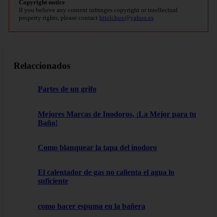
Copyright notice
If you believe any content infringes copyright or intellectual
property rights, please contact
bitelchux@yahoo.es
.
Relaccionados
Partes de un grifo
Mejores Marcas de Inodoros, ¡La Mejor para tu
Baño!
Como blanquear la tapa del inodoro
El calentador de gas no calienta el agua lo
suficiente
como hacer espuma en la bañera