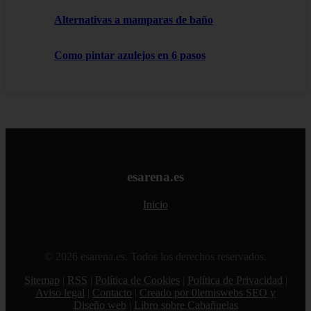
Alternativas a mamparas de baño
Como pintar azulejos en 6 pasos
esarena.es
Inicio
© 2026 esarena.es. Todos los derechos reservados.
Sitemap
|
RSS
|
Política de Cookies
|
Política de Privacidad
|
Aviso legal
|
Contacto
|
Creado por 0lemiswebs SEO y
Diseño web
|
Libro sobre Cabañuelas