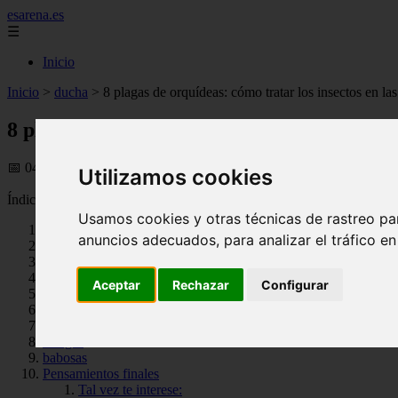
esarena.es
☰
Inicio
Inicio
>
ducha
>
8 plagas de orquídeas: cómo tratar los insectos en la
8 plagas de orquídeas: cómo tratar los inse
📅 04/08/2025
Utilizamos cookies
Índice
Usamos cookies y otras técnicas de rastreo pa
8 plagas de orquídeas: cómo tratar los insectos en las orquídeas
anuncios adecuados, para analizar el tráfico e
cochinilla
Escala
excursiones
Aceptar
Rechazar
Configurar
Pulgones
Ácaros
moscas blancas
Orugas
babosas
Pensamientos finales
Tal vez te interese: