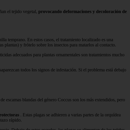
an el tejido vegetal,
provocando deformaciones y decoloración de
lla temprano. En estos casos, el tratamiento localizado es una
plantas) y frótelo sobre los insectos para matarlos al contacto.
ecticidas adecuados para plantas ornamentales son tratamientos mucho
saparezcan todos los signos de infestación. Si el problema está debajo
os de escamas blandas del género Coccus son los más extendidos, pero
rotectoras
. Estas plagas se adhieren a varias partes de la orquídea
tazo rápido.
ecie. Debajo de estos escudos, las plagas se alimentan de los tejidos