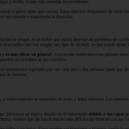
gas y hollín, lo que solo aumenta los problemas.
tarás el grave daño que causan. Estos insectos chupadores de savia dañ
el crecimiento e impidiendo la floración.
tación de plagas, es probable que pueda detectar un problema de cochini
sopropílico (no use ningún otro tipo de alcohol, ya que puede dañar las 
 y es más eficaz en general
. Los aceites hortícolas o los jabones ins
pueden ser sensibles al uso excesivo.
 con tratamientos regulares una vez cada una o dos semanas hasta que de
ros de insectos.
 y varias especies se alimentan de hojas y tallos sabrosos. Los insect
.
argo, presentan un mayor desafío en el tratamiento
debido a sus capas p
menos visibles que las hacen mucho más difíciles de detectar con un vis
 tallos y las hojas. Estos pueden ser blindados o blandos, según la esp