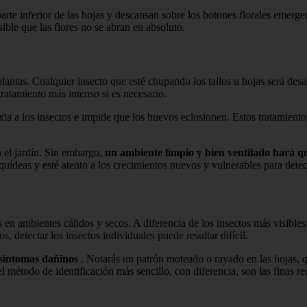
rte inferior de las hojas y descansan sobre los botones florales emerge
ible que las flores no se abran en absoluto.
s plantas. Cualquier insecto que esté chupando los tallos u hojas será 
tratamiento más intenso si es necesario.
fixia a los insectos e impide que los huevos eclosionen. Estos tratamien
 el jardín. Sin embargo,
un ambiente limpio y bien ventilado hará 
uídeas y esté atento a los crecimientos nuevos y vulnerables para detec
ambientes cálidos y secos. A diferencia de los insectos más visibles, 
, detectar los insectos individuales puede resultar difícil.
síntomas dañinos
. Notarás un patrón moteado o rayado en las hojas, 
 método de identificación más sencillo, con diferencia, son las finas red