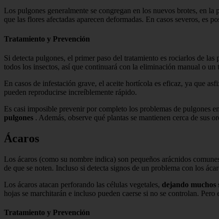
Los pulgones generalmente se congregan en los nuevos brotes, en la pa
que las flores afectadas aparecen deformadas. En casos severos, es pos
Tratamiento y Prevención
Si detecta pulgones, el primer paso del tratamiento es rociarlos de la
todos los insectos, así que continuará con la eliminación manual o un 
En casos de infestación grave, el aceite hortícola es eficaz, ya que as
pueden reproducirse increíblemente rápido.
Es casi imposible prevenir por completo los problemas de pulgones en
pulgones
. Además, observe qué plantas se mantienen cerca de sus orq
Ácaros
Los ácaros (como su nombre indica) son pequeños arácnidos comunes en 
de que se noten. Incluso si detecta signos de un problema con los ácaros
Los ácaros atacan perforando las células vegetales,
dejando muchos 
hojas se marchitarán e incluso pueden caerse si no se controlan. Pero el
Tratamiento y Prevención