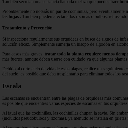
También secretan una sustancia llamada melaza que puede atraer hormi
Probablemente no notarás un par de cochinillas, pero eventualmente no
las hojas
. También pueden afectar a los rizomas o bulbos, retrasando 
Tratamiento y Prevención
Si inspecciona regularmente sus orquídeas en busca de signos de infes
solución eficaz. Simplemente sumerja un hisopo de algodón en alcohol i
Para casos más graves,
tratar toda la planta requiere menos tiempo
más fuertes, aunque deben usarse con cuidado ya que algunas plantas 
Debido al corto ciclo de vida de estas plagas, realice un seguimiento
del suelo, es posible que deba trasplantarlo para eliminar todos los rast
Escala
Las escamas se encuentran entre las plagas de orquídeas más comunes,
es posible que encuentres varias especies de escamas en tus orquídeas
Al igual que las cochinillas, las cochinillas chupan la savia. Sin emb
(incluidos pseudobulbos y rizomas), ya menudo se instalan en grietas 
Al comprobar si hay escamas, busque protuberancias redondeadas en los