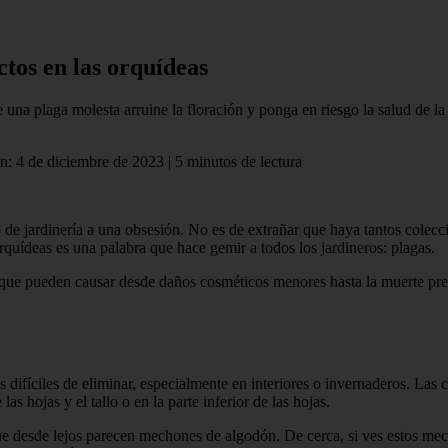
ctos en las orquídeas
 una plaga molesta arruine la floración y ponga en riesgo la salud de l
ón: 4 de diciembre de 2023 | 5 minutos de lectura
de jardinería a una obsesión. No es de extrañar que haya tantos colecc
orquídeas es una palabra que hace gemir a todos los jardineros: plagas.
s que pueden causar desde daños cosméticos menores hasta la muerte pre
s difíciles de eliminar, especialmente en interiores o invernaderos. Las
s hojas y el tallo o en la parte inferior de las hojas.
ue desde lejos parecen mechones de algodón. De cerca, si ves estos me