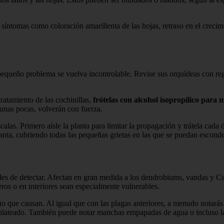
 síntomas como coloración amarillenta de las hojas, retraso en el crecimi
pequeño problema se vuelva incontrolable. Revise sus orquídeas con regul
tratamiento de las cochinillas,
frótelas con alcohol isopropílico para 
o unas pocas, volverán con fuerza.
 escalas. Primero aísle la planta para limitar la propagación y trátela c
lanta, cubriendo todas las pequeñas grietas en las que se puedan esconde
iles de detectar. Afectan en gran medida a los dendrobiums, vandas y C
ros o en interiores sean especialmente vulnerables.
ño que causan. Al igual que con las plagas anteriores, a menudo notarás 
 plateado. También puede notar manchas empapadas de agua o incluso la