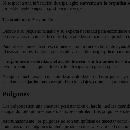
Si sospecha una infestación de trips,
agite suavemente la orquídea so
probablemente tengas un problema de viaje.
Tratamiento y Prevención
Debido a su pequeño tamaño y su experta habilidad para esconderse en 
existen varias opciones de control que pueden solucionar el problema
Para infestaciones menores, comience con un fuerte chorro de agua. Au
plagas anteriores, también puedes utilizar alcohol isopropílico para limp
Los jabones insecticidas y el aceite de neem son tratamientos efic
regularmente hasta que la infestación desaparezca por completo.
Asegurar una buena circulación de aire alrededor de las orquídeas y 
las plantas de jardín más susceptibles a los viajes, como las gardenias.
Pulgones
Los pulgones son una amenaza persistente en el jardín, incluso cuand
ocupando todo un invernadero si no se controlan. Los pulgones encuen
Afortunadamente, los pulgones no son tan difíciles de detectar como lo
minuciosa. Los pulgones también producen melaza y van de la mano co