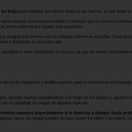
las hojas
para eliminar los adultos lentos y sus huevos, lo que limita l
de neem matarán los insectos restantes y evitarán que los huevos eclosion
ancas se esconden en los lugares más pequeños.
 que pongan más huevos son las trampas adhesivas amarillas. Estos pueden
mero y limitando su reproducción.
orquídeas y evite fertilizarlas en exceso, ya que un nuevo crecimiento 
s larvas de mariposas y polillas pueden parecer inofensivas al principio
es, dejando marcas características a lo largo de los pétalos y agujeros
e ser el camuflaje de orugas de algunas especies.
estéticos menores (especialmente si se detectan a tiempo) hasta pro
 algunos casos, las orugas pueden incluso comer los tallos o las raíces,