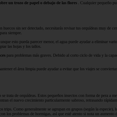
bre un trozo de papel o debajo de las flores
. Cualquier pequeño punt
huecos sin ser detectado, necesitarás revisar tus orquídeas muy de cerc
 para siempre.
nque esto pueda parecer menor, el agua puede ayudar a eliminar varios v
iar las hojas y los tallos.
aces
para problemas más graves. Debido al corto ciclo de vida y la capa
mantener el área limpia puede ayudar a evitar que los viajes se convier
o se trata de orquídeas. Estos pequeños insectos con forma de pera a 
tran el nuevo crecimiento particularmente sabroso, retrasando rápidam
s trips. Como generalmente se agrupan en grupos (según la especie), los
n los problemas de hormigas, así que esté atento si nota un aumento d