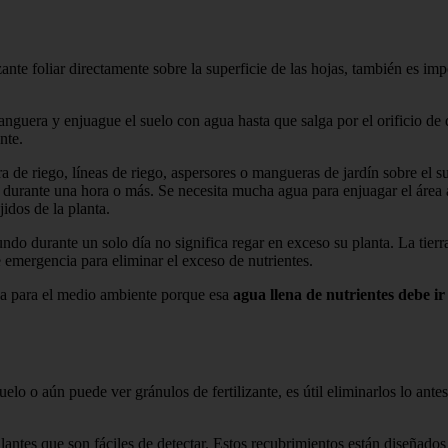
lizante foliar directamente sobre la superficie de las hojas, también es i
manguera y enjuague el suelo con agua hasta que salga por el orificio d
nte.
a de riego, líneas de riego, aspersores o mangueras de jardín sobre el 
 durante una hora o más. Se necesita mucha agua para enjuagar el área a
jidos de la planta.
do durante un solo día no significa regar en exceso su planta. La tier
 emergencia para eliminar el exceso de nutrientes.
a para el medio ambiente porque esa
agua llena de nutrientes debe ir
uelo o aún puede ver gránulos de fertilizante, es útil eliminarlos lo ant
lantes que son fáciles de detectar. Estos recubrimientos están diseñados p