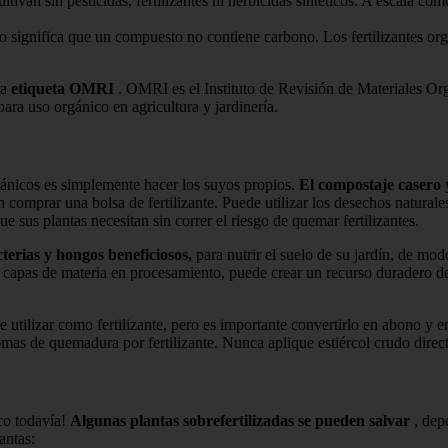
ltivan sin pesticidas, fertilizantes ni herbicidas sintéticos. A escala co
 significa que un compuesto no contiene carbono. Los fertilizantes orgá
la
etiqueta OMRI
. OMRI es el Instituto de Revisión de Materiales Org
ara uso orgánico en agricultura y jardinería.
gánicos es simplemente hacer los suyos propios.
El compostaje casero 
in comprar una bolsa de fertilizante. Puede utilizar los desechos natural
e sus plantas necesitan sin correr el riesgo de quemar fertilizantes.
terias y hongos beneficiosos,
para nutrir el suelo de su jardín, de mo
n capas de materia en procesamiento, puede crear un recurso duradero de
e utilizar como fertilizante, pero es importante convertirlo en abono y e
mas de quemadura por fertilizante. Nunca aplique estiércol crudo direct
ico todavía!
Algunas plantas sobrefertilizadas se pueden salvar
, depe
antas: