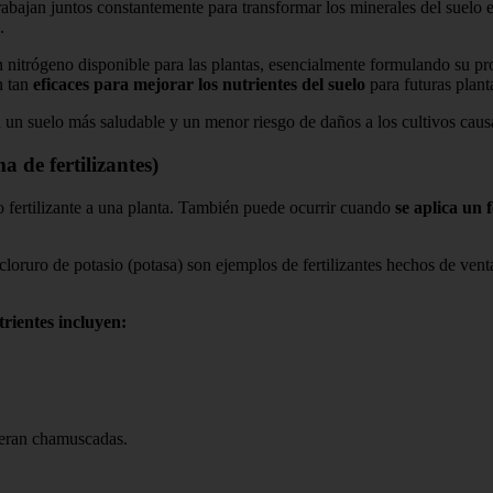
rabajan juntos constantemente para transformar los minerales del suelo e
.
nitrógeno disponible para las plantas, esencialmente formulando su propi
n tan
eficaces para mejorar los nutrientes del suelo
para futuras plant
n un suelo más saludable y un menor riesgo de daños a los cultivos causad
a de fertilizantes)
o fertilizante a una planta. También puede ocurrir cuando
se aplica un 
l cloruro de potasio (potasa) son ejemplos de fertilizantes hechos de ven
trientes incluyen:
ieran chamuscadas.