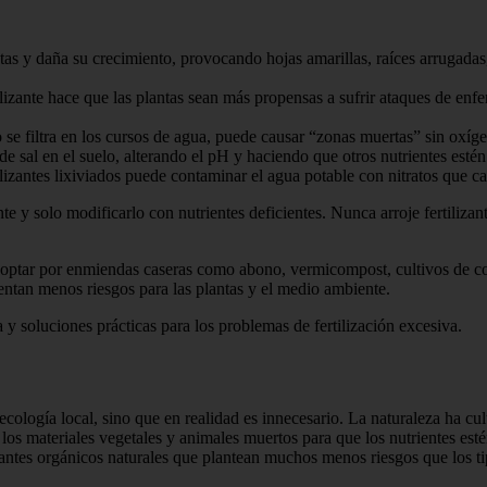
tas y daña su crecimiento, provocando hojas amarillas, raíces arrugadas,
ilizante hace que las plantas sean más propensas a sufrir ataques de en
o se filtra en los cursos de agua, puede causar “zonas muertas” sin oxí
 sal en el suelo, alterando el pH y haciendo que otros nutrientes estén
lizantes lixiviados puede contaminar el agua potable con nitratos que 
te y solo modificarlo con nutrientes deficientes. Nunca arroje fertilizant
optar por enmiendas caseras como abono, vermicompost, cultivos de cob
sentan menos riesgos para las plantas y el medio ambiente.
y soluciones prácticas para los problemas de fertilización excesiva.
 ecología local, sino que en realidad es innecesario. La naturaleza ha cul
s materiales vegetales y animales muertos para que los nutrientes estén
antes orgánicos naturales que plantean muchos menos riesgos que los tip