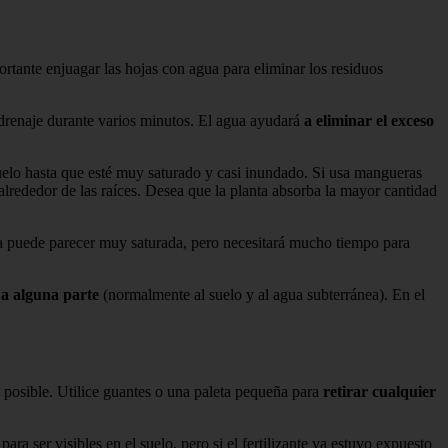
mportante enjuagar las hojas con agua para eliminar los residuos
e drenaje durante varios minutos. El agua ayudará
a eliminar el exceso
suelo hasta que esté muy saturado y casi inundado. Si usa mangueras
lrededor de las raíces. Desea que la planta absorba la mayor cantidad
ra puede parecer muy saturada, pero necesitará mucho tiempo para
 a alguna parte
(normalmente al suelo y al agua subterránea). En el
es posible. Utilice guantes o una paleta pequeña para
retirar cualquier
ara ser visibles en el suelo, pero si el fertilizante ya estuvo expuesto