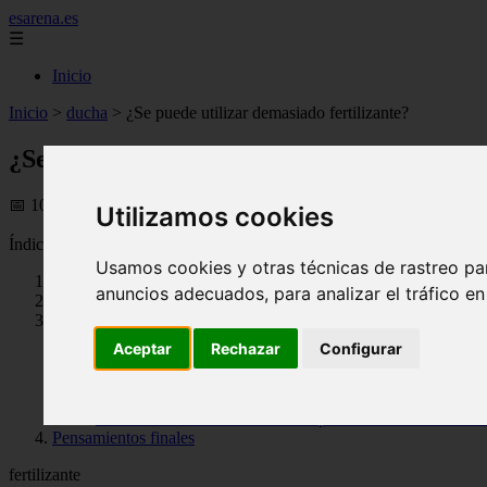
esarena.es
☰
Inicio
Inicio
>
ducha
>
¿Se puede utilizar demasiado fertilizante?
¿Se puede utilizar demasiado fertilizante?
📅 10/08/2025
Utilizamos cookies
Índice
Usamos cookies y otras técnicas de rastreo pa
¿Se puede utilizar demasiado fertilizante?
anuncios adecuados, para analizar el tráfico e
La respuesta corta
La respuesta larga
¿Cuáles son los signos de fertilización excesiva? (Quema d
Aceptar
Rechazar
Configurar
Fertilizante orgánico versus inorgánico
Qué hacer si agrega demasiado fertilizante
Cómo el exceso de fertilizantes daña las vías fluviales: z
Prevención de la contaminación por fertilizantes: cómo dilu
Pensamientos finales
fertilizante