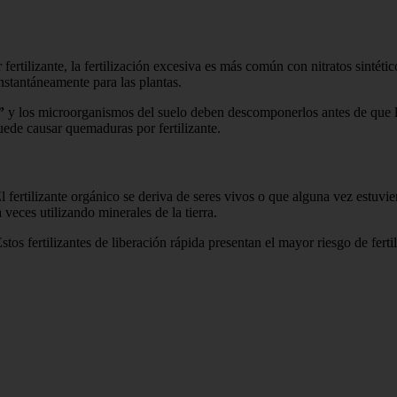
ertilizante, la fertilización excesiva es más común con nitratos sintétic
instantáneamente para las plantas.
”
y los microorganismos del suelo deben descomponerlos antes de que la
puede causar quemaduras por fertilizante.
 El fertilizante orgánico se deriva de seres vivos o que alguna vez est
a veces utilizando minerales de la tierra.
Estos fertilizantes de liberación rápida presentan el mayor riesgo de fert