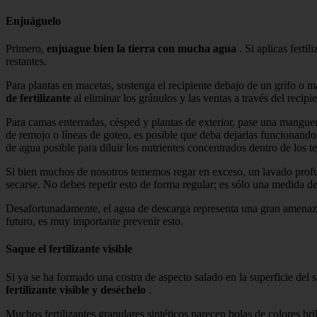
Enjuáguelo
Primero,
enjuague bien la tierra con mucha agua
. Si aplicas ferti
restantes.
Para plantas en macetas, sostenga el recipiente debajo de un grifo o 
de fertilizante
al eliminar los gránulos y las ventas a través del recipie
Para camas enterradas, césped y plantas de exterior, pase una manguer
de remojo o líneas de goteo, es posible que deba dejarlas funcionando
de agua posible para diluir los nutrientes concentrados dentro de los te
Si bien muchos de nosotros tememos regar en exceso, un lavado profun
secarse. No debes repetir esto de forma regular; es sólo una medida de
Desafortunadamente, el agua de descarga representa una gran amenaz
futuro, es muy importante prevenir esto.
Saque el fertilizante visible
Si ya se ha formado una costra de aspecto salado en la superficie del s
fertilizante visible y deséchelo
.
Muchos fertilizantes granulares sintéticos parecen bolas de colores bril