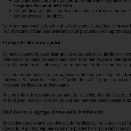
En la alimentación y la agricultura, los alimentos orgánicos se cu
Orgánico Nacional del USDA
.
En química, orgánico significa que contiene carbono. Inorgánico
elaborados por el hombre.
La forma más sencilla de saber si tu fertilizante es orgánico es buscar 
Son el recurso oficial para determinar qué productos están aprobados p
El mejor fertilizante organico
La mejor manera de garantizar que los nutrientes de su jardín sean or
métodos de bricolaje probados para crear fertilidad orgánica natural s
césped y residuos de cultivos, para proporcionar todos los nutrientes qu
Los abonos son ricos en microorganismos de biodiversidad, como
bac
nutrientes. Si construye lechos de “jardín de lasaña” (hugelkultur) co
necesiten fertilización suplementaria.
Si tiene pollos de traspatio u otro ganado, su estiércol también se pued
de nitrógeno, como la caca de pollo cruda, también puede causar sínto
Qué hacer si agrega demasiado fertilizante
Si accidentalmente arrojaste demasiado fertilizante, ¡no entres en pán
agregado. Aquí hay algunas cosas que puedes hacer para salvar sus pl