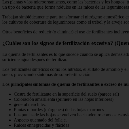
Las plantas y los microorganismos, como las bacterias y los hongos, t
un tipo de bacteria que forma nódulos en las raíces de las leguminosas
Trabajan simbióticamente para transformar el nitrógeno atmosférico en 
los cultivos de cobertura de leguminosas como el trébol y la arveja so
Otros beneficios de reducir (o eliminar) el uso de fertilizantes incluye
¿Cuáles son los signos de fertilización excesiva? (Quem
La quema de fertilizantes es lo que sucede cuando se aplica demasiad
suficiente agua después de fertilizar.
Los fertilizantes sintéticos como los nitratos, el sulfato de amonio y e
suelo, provocando síntomas de sobrefertilización.
Los principales síntomas de quema de fertilizantes o exceso de nu
Costra de fertilizante en la superficie del suelo (parece sal)
Coloración amarillenta (primero en las hojas inferiores)
general marchitez
Puntas o bordes (márgenes) de las hojas marrones
Las puntas de las hojas se vuelven hacia adentro como si estuv
Aspecto quemado del follaje.
Raíces ennegrecidas y flácidas