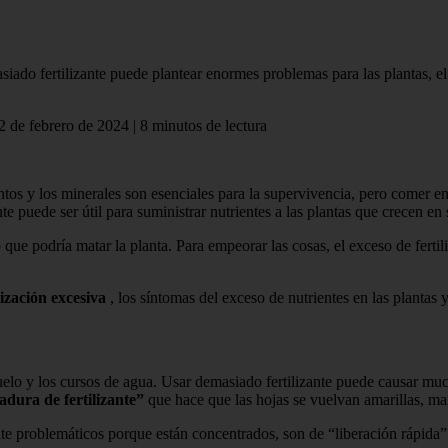
o fertilizante puede plantear enormes problemas para las plantas, el s
2 de febrero de 2024 | 8 minutos de lectura
s y los minerales son esenciales para la supervivencia, pero comer e
te puede ser útil para suministrar nutrientes a las plantas que crecen e
 que podría matar la planta. Para empeorar las cosas, el exceso de ferti
lización excesiva
, los síntomas del exceso de nutrientes en las plantas y
 suelo y los cursos de agua. Usar demasiado fertilizante puede causar mu
dura de fertilizante”
que hace que las hojas se vuelvan amarillas, mar
nte problemáticos porque están concentrados, son de “liberación rápida” 