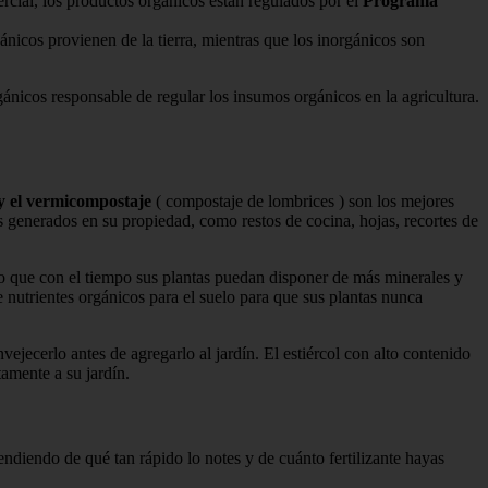
mercial, los productos orgánicos están regulados por el
Programa
nicos provienen de la tierra, mientras que los inorgánicos son
ánicos responsable de regular los insumos orgánicos en la agricultura.
y el vermicompostaje
( compostaje de lombrices ) son los mejores
es generados en su propiedad, como restos de cocina, hojas, recortes de
do que con el tiempo sus plantas puedan disponer de más minerales y
 nutrientes orgánicos para el suelo para que sus plantas nunca
nvejecerlo antes de agregarlo al jardín. El estiércol con alto contenido
amente a su jardín.
ndiendo de qué tan rápido lo notes y de cuánto fertilizante hayas