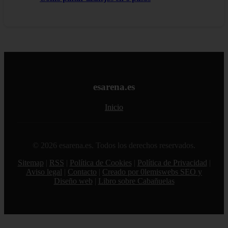
esarena.es
Inicio
© 2026 esarena.es. Todos los derechos reservados.
Sitemap
|
RSS
|
Política de Cookies
|
Política de Privacidad
|
Aviso legal
|
Contacto
|
Creado por 0lemiswebs SEO y
Diseño web
|
Libro sobre Cabañuelas