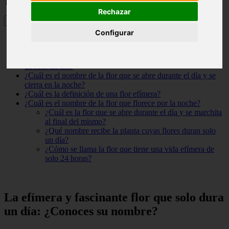
Tabla de contenidos
Rechazar
Configurar
La efímera y fascinante flor que solo dura un día: ¿Conoces
su nombre?
¿Cuál es el nombre de la flor que tiene una duración de vida
de solo un día?
¿Cuál es el nombre de la flor que se abre durante el día y se
cierra en la noche?
¿Cuál es la definición de una flor efímera?
¿Cuál es el nombre de la flor que florece por la noche?
¿Cuál es la flor que se abre durante el día y se marchita
al final del mismo?
¿Qué nombre recibe la planta cuyas flores duran solo
un día?
¿Cómo se llama la flor que tiene una vida efímera de
solo 24 horas?
La efímera y fascinante flor que solo dura
un día: ¿Conoces su nombre?