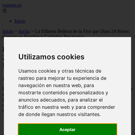
esarena.es
☰
Inicio
Inicio
>
ducha
>
La Efímera Belleza de la Flor que Dura 24 Horas:
Conoce su Nombre y Cuidados Necesarios
La Efímera Belleza de la Flor que Dura
Utilizamos cookies
24 Horas: Conoce su Nombre y Cuidados
Necesarios
Usamos cookies y otras técnicas de
rastreo para mejorar tu experiencia de
📅 08/09/2025
navegación en nuestra web, para
En este artículo hablaremos sobre una flor muy curiosa conocida por
mostrarte contenidos personalizados y
su corta vida: ¿sabes cómo se llama la flor que dura 24 horas?
anuncios adecuados, para analizar el
Descubre más información sobre esta planta fascinante y aprende
cómo puedes cultivarla en tu propio
jardín
. ¡No te pierdas esta
tráfico en nuestra web y para comprender
interesante lectura!
de donde llegan nuestros visitantes.
Aceptar