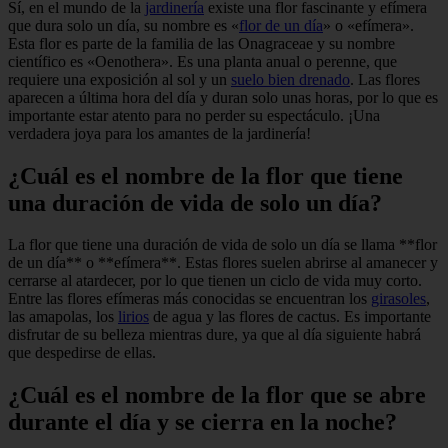
Sí, en el mundo de la
jardinería
existe una flor fascinante y efímera
que dura solo un día, su nombre es «
flor de un día
» o «efímera».
Esta flor es parte de la familia de las Onagraceae y su nombre
científico es «Oenothera». Es una planta anual o perenne, que
requiere una exposición al sol y un
suelo bien drenado
. Las flores
aparecen a última hora del día y duran solo unas horas, por lo que es
importante estar atento para no perder su espectáculo. ¡Una
verdadera joya para los amantes de la jardinería!
¿Cuál es el nombre de la flor que tiene
una duración de vida de solo un día?
La flor que tiene una duración de vida de solo un día se llama **flor
de un día** o **efímera**. Estas flores suelen abrirse al amanecer y
cerrarse al atardecer, por lo que tienen un ciclo de vida muy corto.
Entre las flores efímeras más conocidas se encuentran los
girasoles
,
las amapolas, los
lirios
de agua y las flores de cactus. Es importante
disfrutar de su belleza mientras dure, ya que al día siguiente habrá
que despedirse de ellas.
¿Cuál es el nombre de la flor que se abre
durante el día y se cierra en la noche?