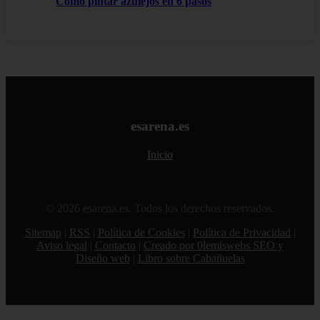
Como pintar azulejos en 6 pasos
esarena.es
Inicio
© 2026 esarena.es. Todos los derechos reservados.
Sitemap
|
RSS
|
Política de Cookies
|
Política de Privacidad
|
Aviso legal
|
Contacto
|
Creado por 0lemiswebs SEO y
Diseño web
|
Libro sobre Cabañuelas