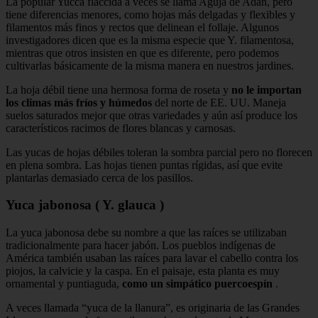
La popular Yucca flaccida a veces se llama Aguja de Adán, pero
tiene diferencias menores, como hojas más delgadas y flexibles y
filamentos más finos y rectos que delinean el follaje. Algunos
investigadores dicen que es la misma especie que Y. filamentosa,
mientras que otros insisten en que es diferente, pero podemos
cultivarlas básicamente de la misma manera en nuestros jardines.
La hoja débil tiene una hermosa forma de roseta y
no le importan
los climas más fríos y húmedos
del norte de EE. UU. Maneja
suelos saturados mejor que otras variedades y aún así produce los
característicos racimos de flores blancas y carnosas.
Las yucas de hojas débiles toleran la sombra parcial pero no florecen
en plena sombra. Las hojas tienen puntas rígidas, así que evite
plantarlas demasiado cerca de los pasillos.
Yuca jabonosa ( Y. glauca )
La yuca jabonosa debe su nombre a que las raíces se utilizaban
tradicionalmente para hacer jabón. Los pueblos indígenas de
América también usaban las raíces para lavar el cabello contra los
piojos, la calvicie y la caspa. En el paisaje, esta planta es muy
ornamental y puntiaguda,
como un simpático puercoespín
.
A veces llamada “yuca de la llanura”, es originaria de las Grandes