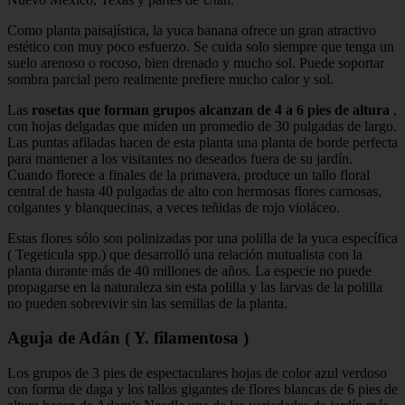
Como planta paisajística, la yuca banana ofrece un gran atractivo
estético con muy poco esfuerzo. Se cuida solo siempre que tenga un
suelo arenoso o rocoso, bien drenado y mucho sol. Puede soportar
sombra parcial pero realmente prefiere mucho calor y sol.
Las
rosetas que forman grupos alcanzan de 4 a 6 pies de altura
,
con hojas delgadas que miden un promedio de 30 pulgadas de largo.
Las puntas afiladas hacen de esta planta una planta de borde perfecta
para mantener a los visitantes no deseados fuera de su jardín.
Cuando florece a finales de la primavera, produce un tallo floral
central de hasta 40 pulgadas de alto con hermosas flores carnosas,
colgantes y blanquecinas, a veces teñidas de rojo violáceo.
Estas flores sólo son polinizadas por una polilla de la yuca específica
( Tegeticula spp.) que desarrolló una relación mutualista con la
planta durante más de 40 millones de años. La especie no puede
propagarse en la naturaleza sin esta polilla y las larvas de la polilla
no pueden sobrevivir sin las semillas de la planta.
Aguja de Adán ( Y. filamentosa )
Los grupos de 3 pies de espectaculares hojas de color azul verdoso
con forma de daga y los tallos gigantes de flores blancas de 6 pies de