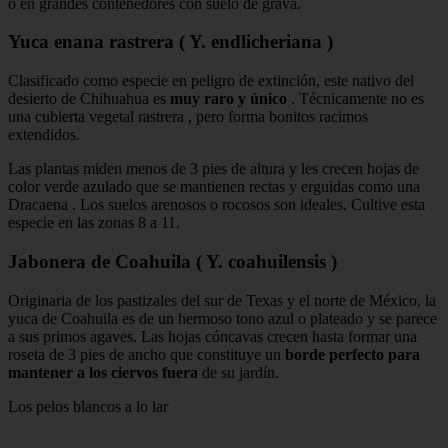
o en grandes contenedores con suelo de grava.
Yuca enana rastrera ( Y. endlicheriana )
Clasificado como especie en peligro de extinción, este nativo del
desierto de Chihuahua es
muy raro y único
. Técnicamente no es
una cubierta vegetal rastrera , pero forma bonitos racimos
extendidos.
Las plantas miden menos de 3 pies de altura y les crecen hojas de
color verde azulado que se mantienen rectas y erguidas como una
Dracaena . Los suelos arenosos o rocosos son ideales. Cultive esta
especie en las zonas 8 a 11.
Jabonera de Coahuila ( Y. coahuilensis )
Originaria de los pastizales del sur de Texas y el norte de México, la
yuca de Coahuila es de un hermoso tono azul o plateado y se parece
a sus primos agaves. Las hojas cóncavas crecen hasta formar una
roseta de 3 pies de ancho que constituye un
borde perfecto para
mantener a los ciervos fuera
de su jardín.
Los pelos blancos a lo lar