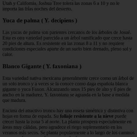
Utah y California, Joshua Tree tolera las zonas 6 a 10 y no le
importa las frías noches del desierto.
Yuca de palma ( Y. decipiens )
Las yucas de palma son parientes cercanos de los árboles de Josué.
Esta es otra variedad parecida a un árbol ramificado que crece hasta
20 pies de altura. Es resistente en las zonas 8 a 11 y no requiere
condiciones especiales aparte de un suelo bien drenado, pleno sol y
calor.
Blanco Gigante ( Y. faxoniana )
Esta variedad nativa mexicana generalmente crece como un árbol de
un solo tronco y a veces se la conoce como daga española blanca
gigante o yuca Faxon. Alcanzando unos 15 pies de alto y 6 pies de
ancho en la madurez, Y. faxoniana se agranda en la base a medida
que madura.
Encima del atractivo tronco hay una roseta simétrica y distintiva con
hojas en forma de espada. Su
follaje resistente a la nieve
puede
crecer hasta la zona 5 al norte. La planta prospera especialmente en
áreas muy cálidas, pero agradece el riego suplementario en los
veranos más secos. Se planta popularmente a lo largo de los caminos