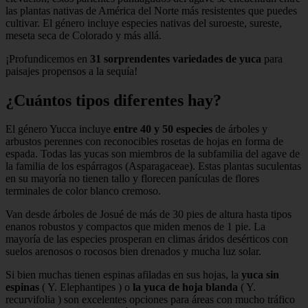
las plantas nativas de América del Norte más resistentes que puedes
cultivar. El género incluye especies nativas del suroeste, sureste,
meseta seca de Colorado y más allá.
¡Profundicemos en
31 sorprendentes variedades de yuca
para
paisajes propensos a la sequía!
¿Cuántos tipos diferentes hay?
El género Yucca incluye
entre 40 y 50 especies
de árboles y
arbustos perennes con reconocibles rosetas de hojas en forma de
espada. Todas las yucas son miembros de la subfamilia del agave de
la familia de los espárragos (Asparagaceae). Estas plantas suculentas
en su mayoría no tienen tallo y florecen panículas de flores
terminales de color blanco cremoso.
Van desde árboles de Josué de más de 30 pies de altura hasta tipos
enanos robustos y compactos que miden menos de 1 pie. La
mayoría de las especies prosperan en climas áridos desérticos con
suelos arenosos o rocosos bien drenados y mucha luz solar.
Si bien muchas tienen espinas afiladas en sus hojas, la
yuca sin
espinas
( Y. Elephantipes ) o
la yuca de hoja blanda
( Y.
recurvifolia ) son excelentes opciones para áreas con mucho tráfico