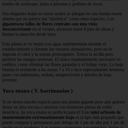
bordes de xeriscape, junto a piscinas y jardines de rocas.
Sus elegantes hojas en tonos azules se pliegan en una bonita roseta
abierta que no parece tan “desértica” como otras especies. Los
gigantescos tallos de flores centrales son una vista
desconcertante
en el verano, alcanzan hasta 8 pies de altura y
llaman la atención desde lejos.
Esta planta se ve mejor con agua suplementaria durante el
establecimiento y durante los veranos abrasadores, pero no le
importa el calor y la sequía prolongados. Tolera la arcilla pero
prefiere las margas arenosas. El único mantenimiento necesario es
estético, como eliminar las flores gastadas y el follaje viejo. La hoja
blanda es resistente a las zonas 7 a 10 y luce especialmente hermosa
junto con milenrama, sedum, sempervivum y árboles de hoja
perenne.
Yuca enana ( Y. harrimaniae )
Si no tienes mucho espacio para una planta gigante pero aún quieres
llenar un área rocosa o arenosa con hermosas piezas de estilo
desértico, ¡la yuca enana es perfecta para ti! Este
mini arbusto de
mantenimiento extremadamente bajo
es el tipo más pequeño que
puede comprar y permanece por debajo de 1 pie de alto por 1 pie de
ancho en la madurez. Las rosetas compactas son estrechas, lindas y