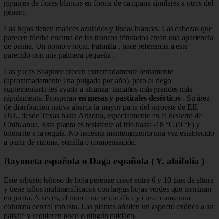
gigantes de flores blancas en forma de campana similares a otros del
género.
Las hojas tienen matices azulados y líneas blancas. Las cabezas que
parecen hierba encima de los troncos triturados crean una apariencia
de palma. Un nombre local, Palmilla , hace referencia a este
parecido con una palmera pequeña .
Las yucas Soaptree crecen extremadamente lentamente
(aproximadamente una pulgada por año), pero el riego
suplementario les ayuda a alcanzar tamaños más grandes más
rápidamente. Prosperan
en mesas y pastizales desérticos
. Su área
de distribución nativa abarca la mayor parte del suroeste de EE.
UU., desde Texas hasta Arizona, especialmente en el desierto de
Chihuahua. Esta planta es resistente al frío hasta -18 °C (0 °F) y
tolerante a la sequía. No necesita mantenimiento una vez establecido
a partir de rizoma, semilla o compensación.
Bayoneta española o Daga española ( Y. aloifolia )
Este arbusto leñoso de hoja perenne crece entre 6 y 10 pies de altura
y tiene tallos multiramificados con largas hojas verdes que terminan
en punta. A veces, el tronco no se ramifica y crece como una
columna central robusta. Las plantas añaden un aspecto exótico a su
paisaje y requieren poco o ningún cuidado.