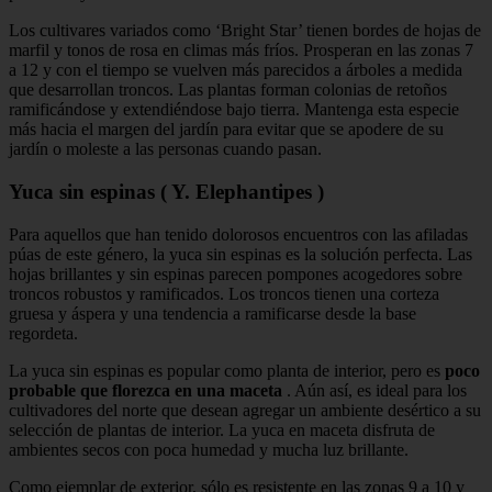
Los cultivares variados como ‘Bright Star’ tienen bordes de hojas de
marfil y tonos de rosa en climas más fríos. Prosperan en las zonas 7
a 12 y con el tiempo se vuelven más parecidos a árboles a medida
que desarrollan troncos. Las plantas forman colonias de retoños
ramificándose y extendiéndose bajo tierra. Mantenga esta especie
más hacia el margen del jardín para evitar que se apodere de su
jardín o moleste a las personas cuando pasan.
Yuca sin espinas ( Y. Elephantipes )
Para aquellos que han tenido dolorosos encuentros con las afiladas
púas de este género, la yuca sin espinas es la solución perfecta. Las
hojas brillantes y sin espinas parecen pompones acogedores sobre
troncos robustos y ramificados. Los troncos tienen una corteza
gruesa y áspera y una tendencia a ramificarse desde la base
regordeta.
La yuca sin espinas es popular como planta de interior, pero es
poco
probable que florezca en una maceta
. Aún así, es ideal para los
cultivadores del norte que desean agregar un ambiente desértico a su
selección de plantas de interior. La yuca en maceta disfruta de
ambientes secos con poca humedad y mucha luz brillante.
Como ejemplar de exterior, sólo es resistente en las zonas 9 a 10 y