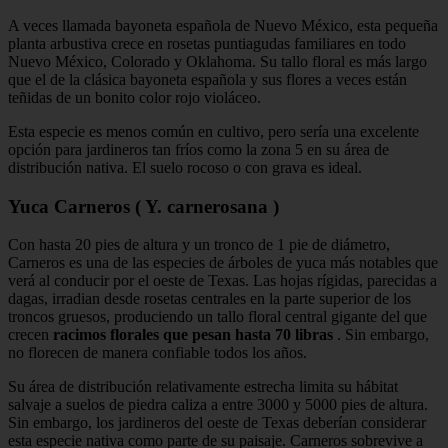
A veces llamada bayoneta española de Nuevo México, esta pequeña
planta arbustiva crece en rosetas puntiagudas familiares en todo
Nuevo México, Colorado y Oklahoma. Su tallo floral es más largo
que el de la clásica bayoneta española y sus flores a veces están
teñidas de un bonito color rojo violáceo.
Esta especie es menos común en cultivo, pero sería una excelente
opción para jardineros tan fríos como la zona 5 en su área de
distribución nativa. El suelo rocoso o con grava es ideal.
Yuca Carneros ( Y. carnerosana )
Con hasta 20 pies de altura y un tronco de 1 pie de diámetro,
Carneros es una de las especies de árboles de yuca más notables que
verá al conducir por el oeste de Texas. Las hojas rígidas, parecidas a
dagas, irradian desde rosetas centrales en la parte superior de los
troncos gruesos, produciendo un tallo floral central gigante del que
crecen
racimos florales que pesan hasta 70 libras
. Sin embargo,
no florecen de manera confiable todos los años.
Su área de distribución relativamente estrecha limita su hábitat
salvaje a suelos de piedra caliza a entre 3000 y 5000 pies de altura.
Sin embargo, los jardineros del oeste de Texas deberían considerar
esta especie nativa como parte de su paisaje. Carneros sobrevive a