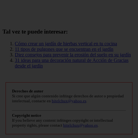
Tal vez te puede interesar:
Cómo crear un jardín de hierbas vertical en tu cocina
11 tipos de pulgones que se encuentran en el jardín
Diez consejos para prevenir la erosión del suelo en su jardín
31 ideas para una decoración natural de Acción de Gracias
desde el jardín
Derechos de autor
Si cree que algún contenido infringe derechos de autor o propiedad
intelectual, contacte en
bitelchux@yahoo.es
.
Copyright notice
If you believe any content infringes copyright or intellectual
property rights, please contact
bitelchux@yahoo.es
.