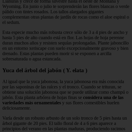
Llanuras y crece de forma silvestre hasta el oeste de Montana y
Wyoming. En junio o julio te sorprenderán las flores blancas o verde
pálido con tintes rosados. Los tallos alargados gigantes
complementan otras plantas de jardín de rocas como el aloe espiral o
el sedum.
Esta especie mucho más robusta crece sólo de 3 a 4 pies de ancho y
hasta 5 pies de alto cuando está en flor. Las hojas de hoja perenne
duran muchos años y resisten sequías prolongadas. Plante jaboncillo
en un entorno xeriscape con suelo excepcionalmente gravoso y bien
drenado. Estas plantas pueden morir si se exponen a arcilla
sobresaturada o agua estancada.
Yuca del árbol del jabón ( Y. elata )
Al igual que la yuca jabonosa, la yuca jabonosa era más conocida
por las saponinas de las raíces y el tronco. Cuando se trituran, se
obtiene una solución jabonosa que se puede utilizar como champú o
jabón. Esta planta arbórea de hojas finas se
considera una de las
variedades más ornamentales
y sus flores comestibles huelen
deliciosamente.
Varía desde un robusto arbusto de un solo tronco de 5 pies hasta un
árbol gigante de 20 pies. El tallo floral de 4 a 6 pies aparece a
principios del verano en las plantas maduras, produciendo racimos