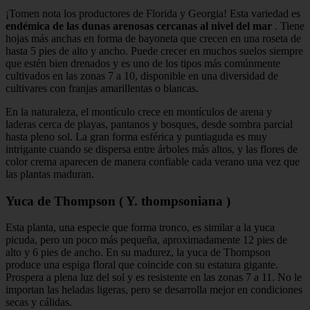
¡Tomen nota los productores de Florida y Georgia! Esta variedad es
endémica de las dunas arenosas cercanas al nivel del mar
. Tiene
hojas más anchas en forma de bayoneta que crecen en una roseta de
hasta 5 pies de alto y ancho. Puede crecer en muchos suelos siempre
que estén bien drenados y es uno de los tipos más comúnmente
cultivados en las zonas 7 a 10, disponible en una diversidad de
cultivares con franjas amarillentas o blancas.
En la naturaleza, el montículo crece en montículos de arena y
laderas cerca de playas, pantanos y bosques, desde sombra parcial
hasta pleno sol. La gran forma esférica y puntiaguda es muy
intrigante cuando se dispersa entre árboles más altos, y las flores de
color crema aparecen de manera confiable cada verano una vez que
las plantas maduran.
Yuca de Thompson ( Y. thompsoniana )
Esta planta, una especie que forma tronco, es similar a la yuca
picuda, pero un poco más pequeña, aproximadamente 12 pies de
alto y 6 pies de ancho. En su madurez, la yuca de Thompson
produce una espiga floral que coincide con su estatura gigante.
Prospera a plena luz del sol y es resistente en las zonas 7 a 11. No le
importan las heladas ligeras, pero se desarrolla mejor en condiciones
secas y cálidas.