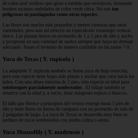
de color azul verdoso que giran a medida que envejecen, formando
bonitos racimos ondulados de color verde oliva. No son
tan
peligrosos ni puntiagudos como otras especies
.
Las flores son mucho más pequeñas y menos carnosas que otras
variedades, pero aun así ofrecen un espectáculo veraniego vertical
único. Las plantas tienen un promedio de 1 a 2 pies de alto y ancho
y prosperan en una variedad de suelos siempre que haya un drenaje
adecuado. Pasan el invierno de manera confiable en las zonas 7-9.
Yuca de Texas ( Y. rupicola )
La adaptable Y. rupicola también se llama yuca de hoja retorcida,
pero esta especie tiene hojas más planas y anchas que caen hacia los
lados. Con una altura máxima de 2 pies, esta especie es ideal para
sotobosques parcialmente sombreados
. El follaje también se
retuerce con la edad y, a veces, tiene márgenes rojizos o blancos.
El tallo que florece a principios del verano emerge hasta 5 pies de
alto y tiene flores en forma de campana con un promedio de más de
2 pulgadas de largo. La yuca de Texas se desarrolla muy bien en
jardines de rocas sombreados con piedra caliza o arena.
Yuca Moundlily ( Y. madrensis )