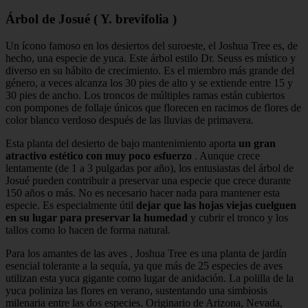
Árbol de Josué ( Y. brevifolia )
Un ícono famoso en los desiertos del suroeste, el Joshua Tree es, de
hecho, una especie de yuca. Este árbol estilo Dr. Seuss es místico y
diverso en su hábito de crecimiento. Es el miembro más grande del
género, a veces alcanza los 30 pies de alto y se extiende entre 15 y
30 pies de ancho. Los troncos de múltiples ramas están cubiertos
con pompones de follaje únicos que florecen en racimos de flores de
color blanco verdoso después de las lluvias de primavera.
Esta planta del desierto de bajo mantenimiento aporta
un gran
atractivo estético con muy poco esfuerzo
. Aunque crece
lentamente (de 1 a 3 pulgadas por año), los entusiastas del árbol de
Josué pueden contribuir a preservar una especie que crece durante
150 años o más. No es necesario hacer nada para mantener esta
especie. Es especialmente útil
dejar que las hojas viejas cuelguen
en su lugar para preservar la humedad
y cubrir el tronco y los
tallos como lo hacen de forma natural.
Para los amantes de las aves , Joshua Tree es una planta de jardín
esencial tolerante a la sequía, ya que más de 25 especies de aves
utilizan esta yuca gigante como lugar de anidación. La polilla de la
yuca poliniza las flores en verano, sustentando una simbiosis
milenaria entre las dos especies. Originario de Arizona, Nevada,