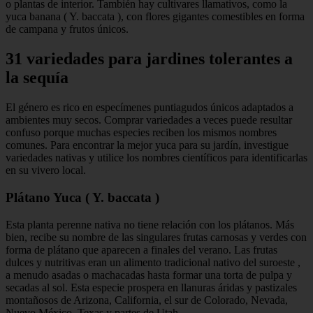
o plantas de interior. También hay cultivares llamativos, como la
yuca banana ( Y. baccata ), con flores gigantes comestibles en forma
de campana y frutos únicos.
31 variedades para jardines tolerantes a
la sequía
El género es rico en especímenes puntiagudos únicos adaptados a
ambientes muy secos. Comprar variedades a veces puede resultar
confuso porque muchas especies reciben los mismos nombres
comunes. Para encontrar la mejor yuca para su jardín, investigue
variedades nativas y utilice los nombres científicos para identificarlas
en su vivero local.
Plátano Yuca ( Y. baccata )
Esta planta perenne nativa no tiene relación con los plátanos. Más
bien, recibe su nombre de las singulares frutas carnosas y verdes con
forma de plátano que aparecen a finales del verano. Las frutas
dulces y nutritivas eran un alimento tradicional nativo del suroeste ,
a menudo asadas o machacadas hasta formar una torta de pulpa y
secadas al sol. Esta especie prospera en llanuras áridas y pastizales
montañosos de Arizona, California, el sur de Colorado, Nevada,
Nuevo México, Texas y partes de Utah.