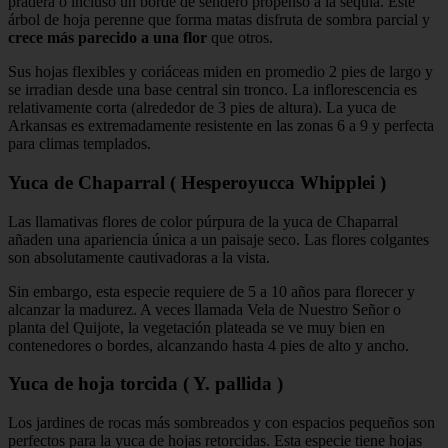
pradera o incluso un borde de sendero propenso a la sequía. Este
árbol de hoja perenne que forma matas disfruta de sombra parcial y
crece más parecido a una flor
que otros.
Sus hojas flexibles y coriáceas miden en promedio 2 pies de largo y
se irradian desde una base central sin tronco. La inflorescencia es
relativamente corta (alrededor de 3 pies de altura). La yuca de
Arkansas es extremadamente resistente en las zonas 6 a 9 y perfecta
para climas templados.
Yuca de Chaparral ( Hesperoyucca Whipplei )
Las llamativas flores de color púrpura de la yuca de Chaparral
añaden una apariencia única a un paisaje seco. Las flores colgantes
son absolutamente cautivadoras a la vista.
Sin embargo, esta especie requiere de 5 a 10 años para florecer y
alcanzar la madurez. A veces llamada Vela de Nuestro Señor o
planta del Quijote, la vegetación plateada se ve muy bien en
contenedores o bordes, alcanzando hasta 4 pies de alto y ancho.
Yuca de hoja torcida ( Y. pallida )
Los jardines de rocas más sombreados y con espacios pequeños son
perfectos para la yuca de hojas retorcidas. Esta especie tiene hojas