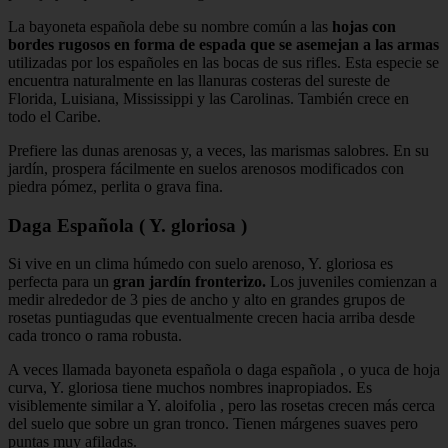
La bayoneta española debe su nombre común a las
hojas con
bordes rugosos en forma de espada que se asemejan a las armas
utilizadas por los españoles en las bocas de sus rifles. Esta especie se
encuentra naturalmente en las llanuras costeras del sureste de
Florida, Luisiana, Mississippi y las Carolinas. También crece en
todo el Caribe.
Prefiere las dunas arenosas y, a veces, las marismas salobres. En su
jardín, prospera fácilmente en suelos arenosos modificados con
piedra pómez, perlita o grava fina.
Daga Española ( Y. gloriosa )
Si vive en un clima húmedo con suelo arenoso, Y. gloriosa es
perfecta para un
gran jardín fronterizo.
Los juveniles comienzan a
medir alrededor de 3 pies de ancho y alto en grandes grupos de
rosetas puntiagudas que eventualmente crecen hacia arriba desde
cada tronco o rama robusta.
A veces llamada bayoneta española o daga española , o yuca de hoja
curva, Y. gloriosa tiene muchos nombres inapropiados. Es
visiblemente similar a Y. aloifolia , pero las rosetas crecen más cerca
del suelo que sobre un gran tronco. Tienen márgenes suaves pero
puntas muy afiladas.