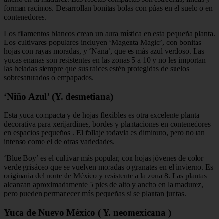
forman racimos. Desarrollan bonitas bolas con púas en el suelo o en
contenedores.
Los filamentos blancos crean un aura mística en esta pequeña planta.
Los cultivares populares incluyen ‘Magenta Magic’, con bonitas
hojas con rayas moradas, y ‘Nana’, que es más azul verdoso. Las
yucas enanas son resistentes en las zonas 5 a 10 y no les importan
las heladas siempre que sus raíces estén protegidas de suelos
sobresaturados o empapados.
‘Niño Azul’ (Y. desmetiana)
Esta yuca compacta y de hojas flexibles es otra excelente planta
decorativa para xerijardines, bordes y plantaciones en contenedores
en espacios pequeños . El follaje todavía es diminuto, pero no tan
intenso como el de otras variedades.
‘Blue Boy’ es el cultivar más popular, con hojas jóvenes de color
verde grisáceo que se vuelven moradas o granates en el invierno. Es
originaria del norte de México y resistente a la zona 8. Las plantas
alcanzan aproximadamente 5 pies de alto y ancho en la madurez,
pero pueden permanecer más pequeñas si se plantan juntas.
Yuca de Nuevo México ( Y. neomexicana )