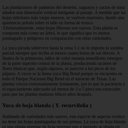
Las plantaciones de palmeras del desierto, saguaros y cactus de tuna
añaden una dimensión vertical intrigante al paisaje. A medida que las
hojas inferiores más viejas mueren, se vuelven marrones, dando una
apariencia peluda sobre el tallo en forma de tronco.
Afortunadamente, estas hojas fibrosas son suaves. Esta planta se
comporta más como un árbol, lo que significa que es menos
puntiagudo y peligroso en comparación con otras variedades.
La yuca picuda sobrevive hasta la zona 5 y no le importa la sombra
parcial siempre que reciba al menos cuatro horas de sol directo. A
finales de la primavera, tallos de color naranja amarillento emergen
de la parte superior central de la planta, produciendo racimos de
flores blancas que, según algunos, se parecen a los picos de los
pájaros. A veces se la llama yuca Big Bend porque se encuentra en
todo el Parque Nacional Big Bend en el suroeste de Texas. Las
plantas crecen extremadamente lentamente, por lo que la paciencia y
el espaciamiento adecuado (al menos de 3 a 5 pies) son esenciales
para que las plantas maduras felices años después.
Yuca de hoja blanda ( Y. recurvifolia )
Hablando de variedades más suaves, esta especie de aspecto exótico
no tiene las hojas puntiagudas de sus primas. La yuca de hoja blanda
es una planta perenne de hoja perenne que a menudo se planta en