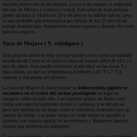
necesita protección de las heladas. La yuca sin espinas es originaria
del este de México y América Central. Este árbol de hoja perenne
puede alcanzar la friolera de 20 a 40 pies en su hábitat salvaje, pero
es más probable que permanezca por debajo de los 20 pies en un
paisaje domesticado. Proporcione mucho espacio y drenaje del suelo
para esta especie.
Yuca de Mojave ( Y. schidigera )
Este pequeño árbol de hoja perenne puede crecer como un humilde
montículo de 3 pies en el suelo o como un robusto árbol de 10 a 15
pies de altura. Solo puede sobrevivir al aire libre en las zonas 9 y
más cálidas, ya que las temperaturas inferiores a 20 °F (-7 °C)
matarán a esta planta del desierto.
La yuca de Mojave es única porque su
inflorescencia gigante se
encuentra en el centro del racimo puntiagudo
en lugar de
alargarse sobre un tallo alto. Los enormes grupos de flores color
crema son espectacularmente densos y carnosos, y se elevan un
poco por encima de las hojas como si estuvieran sostenidos por un
cuenco de follaje. Las hojas varían de verde oscuro a amarillo a
azulado, con espinas rígidas en los extremos y filamentos blancos
rizados que recubren los márgenes.
Como era de esperar, esta yuca prospera en las regiones del desierto