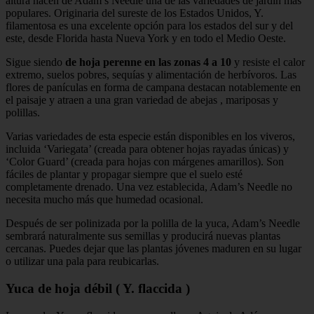
altura hacen de Adam’s Needle una de las variedades de jardín más
populares. Originaria del sureste de los Estados Unidos, Y.
filamentosa es una excelente opción para los estados del sur y del
este, desde Florida hasta Nueva York y en todo el Medio Oeste.
Sigue siendo
de hoja perenne en las zonas 4 a 10
y resiste el calor
extremo, suelos pobres, sequías y alimentación de herbívoros. Las
flores de panículas en forma de campana destacan notablemente en
el paisaje y atraen a una gran variedad de abejas , mariposas y
polillas.
Varias variedades de esta especie están disponibles en los viveros,
incluida ‘Variegata’ (creada para obtener hojas rayadas únicas) y
‘Color Guard’ (creada para hojas con márgenes amarillos). Son
fáciles de plantar y propagar siempre que el suelo esté
completamente drenado. Una vez establecida, Adam’s Needle no
necesita mucho más que humedad ocasional.
Después de ser polinizada por la polilla de la yuca, Adam’s Needle
sembrará naturalmente sus semillas y producirá nuevas plantas
cercanas. Puedes dejar que las plantas jóvenes maduren en su lugar
o utilizar una pala para reubicarlas.
Yuca de hoja débil ( Y. flaccida )