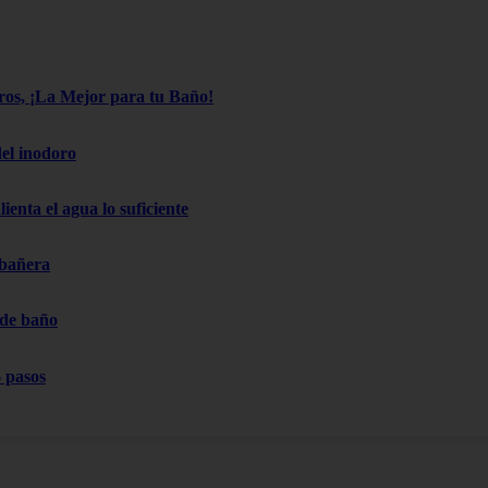
os, ¡La Mejor para tu Baño!
el inodoro
ienta el agua lo suficiente
 bañera
 de baño
 pasos