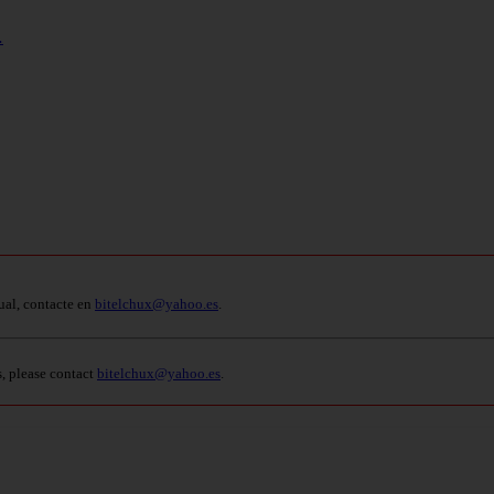
…
ual, contacte en
bitelchux@yahoo.es
.
s, please contact
bitelchux@yahoo.es
.