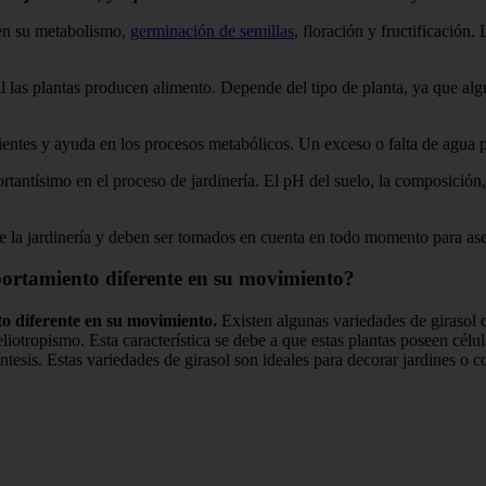
e en su metabolismo,
germinación de semillas
, floración y fructificación
al las plantas producen alimento. Depende del tipo de planta, ya que alg
rientes y ayuda en los procesos metabólicos. Un exceso o falta de agua p
ortantísimo en el proceso de jardinería. El pH del suelo, la composición,
e la jardinería y deben ser tomados en cuenta en todo momento para aseg
portamiento diferente en su movimiento?
to diferente en su movimiento.
Existen algunas variedades de girasol q
liotropismo. Esta característica se debe a que estas plantas poseen célula
síntesis. Estas variedades de girasol son ideales para decorar jardines 