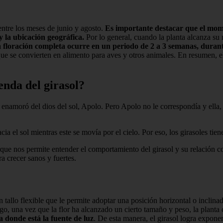
entre los meses de junio y agosto.
Es importante destacar que el mome
y la ubicación geográfica.
Por lo general, cuando la planta alcanza su 
 floración completa ocurre en un periodo de 2 a 3 semanas, durante 
que se convierten en alimento para aves y otros animales. En resumen, el
enda del girasol?
enamoró del dios del sol, Apolo. Pero Apolo no le correspondía y ella,
ia el sol mientras este se movía por el cielo. Por eso, los girasoles tien
que nos permite entender el comportamiento del girasol y su relación co
 crecer sanos y fuertes.
n tallo flexible que le permite adoptar una posición horizontal o inclinad
go, una vez que la flor ha alcanzado un cierto tamaño y peso, la planta 
a donde está la fuente de luz
. De esta manera, el girasol logra exponer 