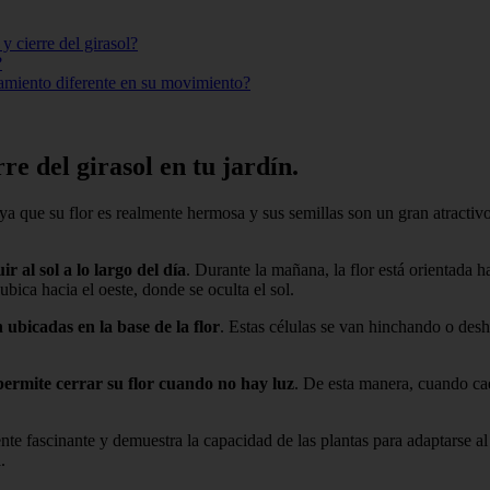
y cierre del girasol?
?
amiento diferente en su movimiento?
e del girasol en tu jardín.
 ya que su flor es realmente hermosa y sus semillas son un gran atractiv
r al sol a lo largo del día
. Durante la mañana, la flor está orientada h
ubica hacia el oeste, donde se oculta el sol.
 ubicadas en la base de la flor
. Estas células se van hinchando o des
permite cerrar su flor cuando no hay luz
. De esta manera, cuando ca
nte fascinante y demuestra la capacidad de las plantas para adaptarse al
.