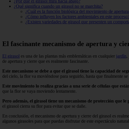
¿Por qué el girasol mira hacia abajo?
¿Qué significa cuando un girasol no se marchita?
¿Cuál es la función biológica del movimiento de apertura 
¿Cómo influyen los factores ambientales en este proceso
¿Existen variedades de girasol que presenten un comport
El fascinante mecanismo de apertura y cierr
El girasol
es una de las plantas más emblemáticas en cualquier
jardín
,
de apertura y cierre que es realmente fascinante.
Este mecanismo se debe a que el girasol tiene la capacidad de segui
del cielo, la flor va moviéndose para seguirlo, hasta que finalmente se 
Este movimiento lo realiza gracias a una serie de células que están
que la flor se vaya moviendo lentamente.
Pero además, el girasol tiene un mecanismo de protección que le 
el girasol cierra su flor para evitar que se dañe.
En conclusión, el mecanismo de apertura y cierre del girasol es realme
algunos girasoles para que puedas disfrutar de este espectáculo natural