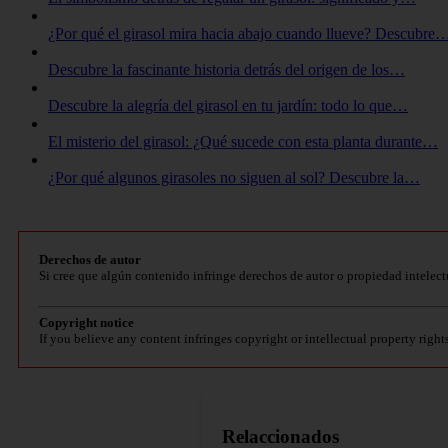
¿Por qué el girasol mira hacia abajo cuando llueve? Descubre
Descubre la fascinante historia detrás del origen de los…
Descubre la alegría del girasol en tu jardín: todo lo que…
El misterio del girasol: ¿Qué sucede con esta planta durante…
¿Por qué algunos girasoles no siguen al sol? Descubre la…
Derechos de autor
Si cree que algún contenido infringe derechos de autor o propiedad intelect
Copyright notice
If you believe any content infringes copyright or intellectual property right
Relaccionados