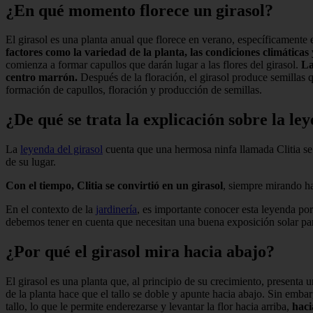
¿En qué momento florece un girasol?
El girasol es una planta anual que florece en verano, específicamente 
factores como la variedad de la planta, las condiciones climáticas 
comienza a formar capullos que darán lugar a las flores del girasol.
La
centro marrón.
Después de la floración, el girasol produce semillas 
formación de capullos, floración y producción de semillas.
¿De qué se trata la explicación sobre la ley
La
leyenda del girasol
cuenta que una hermosa ninfa llamada Clitia se 
de su lugar.
Con el tiempo, Clitia se convirtió en un girasol
, siempre mirando hac
En el contexto de la
jardinería
, es importante conocer esta leyenda por
debemos tener en cuenta que necesitan una buena exposición solar para
¿Por qué el girasol mira hacia abajo?
El girasol es una planta que, al principio de su crecimiento, presenta u
de la planta hace que el tallo se doble y apunte hacia abajo. Sin embar
tallo, lo que le permite enderezarse y levantar la flor hacia arriba,
haci