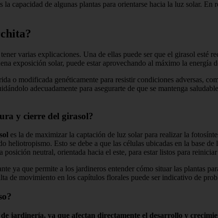
capacidad de algunas plantas para orientarse hacia la luz solar. En res
rchita?
ener varias explicaciones. Una de ellas puede ser que el girasol esté re
uena exposición solar, puede estar aprovechando al máximo la energía del
ida o modificada genéticamente para resistir condiciones adversas, como 
uidándolo adecuadamente para asegurarte de que se mantenga saludable y 
ra y cierre del girasol?
sol
es la de maximizar la captación de luz solar para realizar la fotosíntes
o heliotropismo. Esto se debe a que las células ubicadas en la base de lo
posición neutral, orientada hacia el este, para estar listos para reiniciar
ortante ya que permite a los jardineros entender cómo situar las plantas p
alta de movimiento en los capítulos florales puede ser indicativo de prob
so?
de jardinería, ya que afectan directamente el desarrollo y crecimie