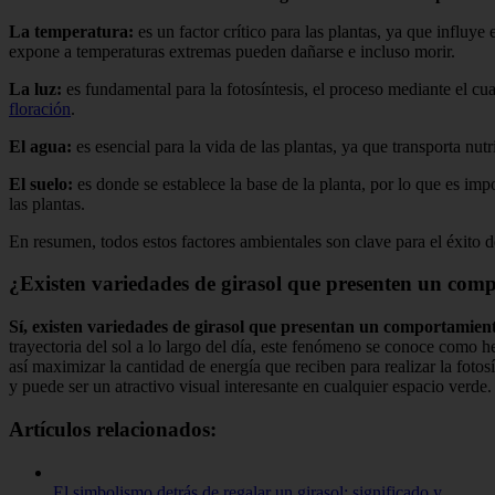
La temperatura:
es un factor crítico para las plantas, ya que influy
expone a temperaturas extremas pueden dañarse e incluso morir.
La luz:
es fundamental para la fotosíntesis, el proceso mediante el cu
floración
.
El agua:
es esencial para la vida de las plantas, ya que transporta nut
El suelo:
es donde se establece la base de la planta, por lo que es imp
las plantas.
En resumen, todos estos factores ambientales son clave para el éxito d
¿Existen variedades de girasol que presenten un com
Sí, existen variedades de girasol que presentan un comportamien
trayectoria del sol a lo largo del día, este fenómeno se conoce como he
así maximizar la cantidad de energía que reciben para realizar la foto
y puede ser un atractivo visual interesante en cualquier espacio verde.
Artículos relacionados:
El simbolismo detrás de regalar un girasol: significado y…