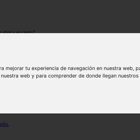
 abre y se cierra?
¿Por qué se abre y se cierra?
ra mejorar tu experiencia de navegación en nuestra web, p
s del girasol: su habilidad de abrir y cerrar sus pétalos a lo largo del 
y descubre la belleza detrás de su movimiento
.
n nuestra web y para comprender de donde llegan nuestros v
rdín.