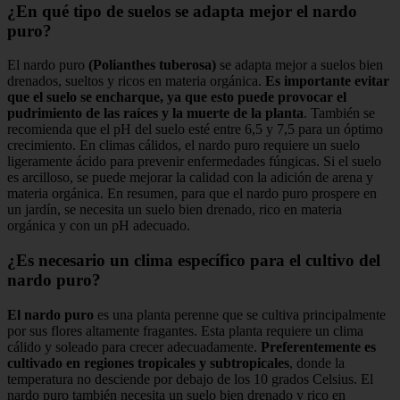
¿En qué tipo de suelos se adapta mejor el nardo
puro?
El nardo puro
(Polianthes tuberosa)
se adapta mejor a suelos bien
drenados, sueltos y ricos en materia orgánica.
Es importante evitar
que el suelo se encharque, ya que esto puede provocar el
pudrimiento de las raíces y la muerte de la planta
. También se
recomienda que el pH del suelo esté entre 6,5 y 7,5 para un óptimo
crecimiento. En climas cálidos, el nardo puro requiere un suelo
ligeramente ácido para prevenir enfermedades fúngicas. Si el suelo
es arcilloso, se puede mejorar la calidad con la adición de arena y
materia orgánica. En resumen, para que el nardo puro prospere en
un jardín, se necesita un suelo bien drenado, rico en materia
orgánica y con un pH adecuado.
¿Es necesario un clima específico para el cultivo del
nardo puro?
El nardo puro
es una planta perenne que se cultiva principalmente
por sus flores altamente fragantes. Esta planta requiere un clima
cálido y soleado para crecer adecuadamente.
Preferentemente es
cultivado en regiones tropicales y subtropicales
, donde la
temperatura no desciende por debajo de los 10 grados Celsius. El
nardo puro también necesita un suelo bien drenado y rico en