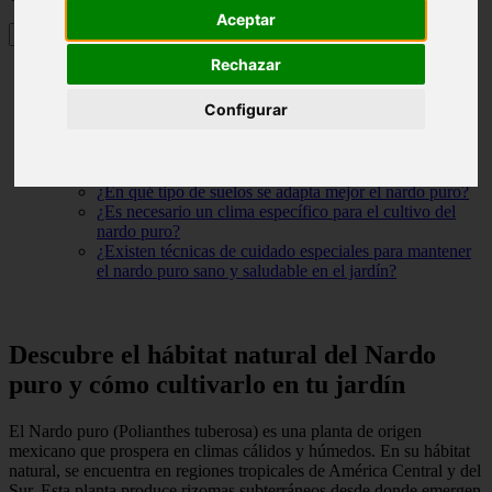
Aceptar
Rechazar
Descubre el hábitat natural del Nardo puro y cómo cultivarlo
en tu jardín
Configurar
¿En qué lugar se encuentra la planta de nardo puro?
¿Cuál es el significado del nardo puro en la Biblia?
¿Cuál es la fragancia del aceite esencial de nardo puro?
¿En qué época florecen los nardos en España?
¿En qué tipo de suelos se adapta mejor el nardo puro?
¿Es necesario un clima específico para el cultivo del
nardo puro?
¿Existen técnicas de cuidado especiales para mantener
el nardo puro sano y saludable en el jardín?
Descubre el hábitat natural del Nardo
puro y cómo cultivarlo en tu jardín
El Nardo puro (Polianthes tuberosa) es una planta de origen
mexicano que prospera en climas cálidos y húmedos. En su hábitat
natural, se encuentra en regiones tropicales de América Central y del
Sur. Esta planta produce rizomas subterráneos desde donde emergen