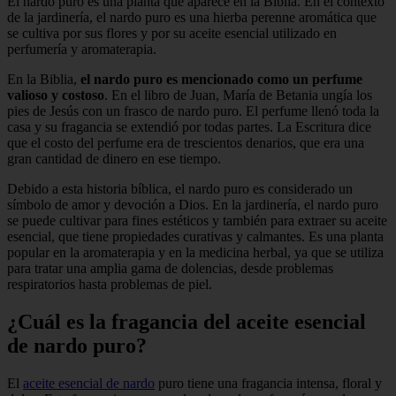
El nardo puro es una planta que aparece en la Biblia. En el contexto
de la jardinería, el nardo puro es una hierba perenne aromática que
se cultiva por sus flores y por su aceite esencial utilizado en
perfumería y aromaterapia.
En la Biblia,
el nardo puro es mencionado como un perfume
valioso y costoso
. En el libro de Juan, María de Betania ungía los
pies de Jesús con un frasco de nardo puro. El perfume llenó toda la
casa y su fragancia se extendió por todas partes. La Escritura dice
que el costo del perfume era de trescientos denarios, que era una
gran cantidad de dinero en ese tiempo.
Debido a esta historia bíblica, el nardo puro es considerado un
símbolo de amor y devoción a Dios. En la jardinería, el nardo puro
se puede cultivar para fines estéticos y también para extraer su aceite
esencial, que tiene propiedades curativas y calmantes. Es una planta
popular en la aromaterapia y en la medicina herbal, ya que se utiliza
para tratar una amplia gama de dolencias, desde problemas
respiratorios hasta problemas de piel.
¿Cuál es la fragancia del aceite esencial
de nardo puro?
El
aceite esencial de nardo
puro tiene una fragancia intensa, floral y