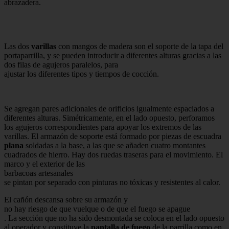
abrazadera.
Las dos
varillas
con mangos de madera son el soporte de la tapa del
portaparrilla, y se pueden introducir a diferentes alturas gracias a las
dos filas de agujeros paralelos, para
ajustar los diferentes tipos y tiempos de cocción.
Se agregan pares adicionales de orificios igualmente espaciados a
diferentes alturas.
Simétricamente, en el lado opuesto, perforamos
los agujeros correspondientes para apoyar los extremos de las
varillas.
El armazón de soporte está formado por piezas de escuadra
plana
soldadas a la base, a las que se añaden cuatro montantes
cuadrados de hierro.
Hay dos ruedas traseras para el movimiento.
El
marco y el exterior de las
barbacoas artesanales
se pintan por separado con pinturas no tóxicas y resistentes al calor.
El cañón descansa sobre su armazón y
no hay riesgo de que vuelque o de que el fuego se apague
.
La sección que no ha sido desmontada se coloca en el lado opuesto
al operador y constituye la
pantalla de fuego
de la parrilla como en