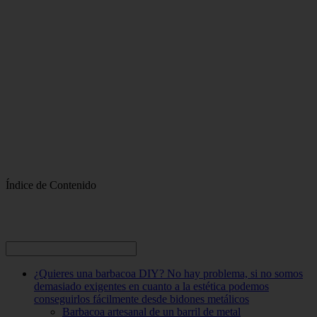
Índice de Contenido
¿Quieres una barbacoa DIY? No hay problema, si no somos
demasiado exigentes en cuanto a la estética podemos
conseguirlos fácilmente desde bidones metálicos
Barbacoa artesanal de un barril de metal