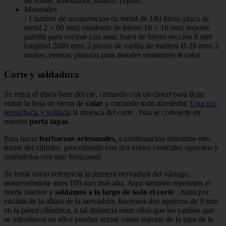
de soldar, amoladora, taladro, cepillo.
Materiales
: 1 tambor de recuperación de metal de 180 litros;
placa de
metal 2 × 80 mm;
cuadrado de hierro 10 × 10 mm;
soporte
parrilla para cocinar con asas;
barra de hierro sección 8 mm
longitud 2000 mm;
2 piezas de varilla de madera Ø 28 mm;
2
ruedas;
pernos;
pinturas para metales resistentes al calor.
Corte y soldadura
Se retira el disco base del eje, cortando con un cincel para dejar
entrar la hoja de sierra de
calar
y cortando todo alrededor.
Una vez
remachada y soldada
la muesca del corte
, ésta se convierte en
nuestro
porta tapas
.
Para hacer
barbacoas artesanales,
a continuación retiramos otro
tramo del cilindro, procediendo con dos cortes verticales opuestos y
uniéndolos con uno horizontal.
Se toma como referencia la primera nervadura del vástago,
manteniéndola unos 100 mm más alta.
Aquí también repetimos el
borde interior y
soldamos a lo largo de todo el corte
.
Justo por
encima de la altura de la nervadura, hacemos dos agujeros de 9 mm
en la pared cilíndrica, a tal distancia entre ellos que las varillas que
se introducen en ellos puedan actuar como soporte de la tapa de la