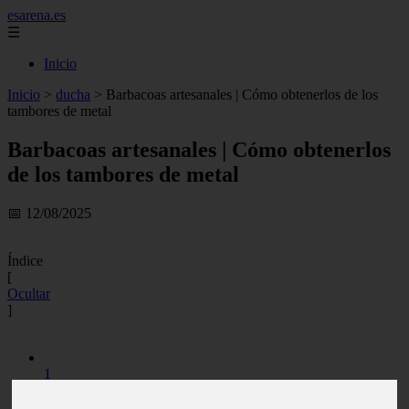
esarena.es
☰
Inicio
Inicio
>
ducha
>
Barbacoas artesanales | Cómo obtenerlos de los
tambores de metal
Barbacoas artesanales | Cómo obtenerlos
de los tambores de metal
📅 12/08/2025
Índice
[
Ocultar
]
1
Barbacoa artesanal de barril metálico