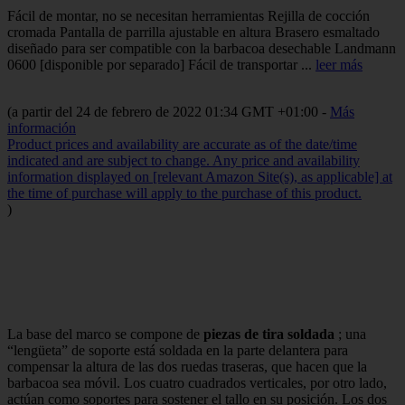
Fácil de montar, no se necesitan herramientas Rejilla de cocción
cromada Pantalla de parrilla ajustable en altura Brasero esmaltado
diseñado para ser compatible con la barbacoa desechable Landmann
0600 [disponible por separado] Fácil de transportar ...
leer más
(a partir del 24 de febrero de 2022 01:34 GMT +01:00 -
Más
información
Product prices and availability are accurate as of the date/time
indicated and are subject to change. Any price and availability
information displayed on [relevant Amazon Site(s), as applicable] at
the time of purchase will apply to the purchase of this product.
)
La base del marco se compone de
piezas de tira soldada
;
una
“lengüeta” de soporte está soldada en la parte delantera para
compensar la altura de las dos ruedas traseras, que hacen que la
barbacoa sea móvil.
Los cuatro cuadrados verticales, por otro lado,
actúan como soportes para sostener el tallo en su posición.
Los dos