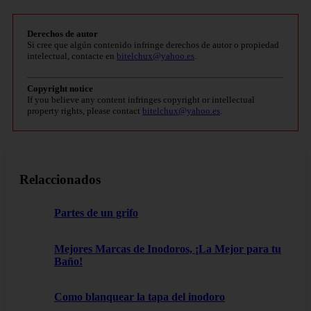
Derechos de autor
Si cree que algún contenido infringe derechos de autor o propiedad
intelectual, contacte en
bitelchux@yahoo.es
.
Copyright notice
If you believe any content infringes copyright or intellectual
property rights, please contact
bitelchux@yahoo.es
.
Relaccionados
Partes de un grifo
Mejores Marcas de Inodoros, ¡La Mejor para tu
Baño!
Como blanquear la tapa del inodoro