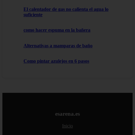
El calentador de gas no calienta el agua lo
suficiente
como hacer espuma en la bañera
Alternativas a mamparas de baño
Como pintar azulejos en 6 pasos
esarena.es
Inicio