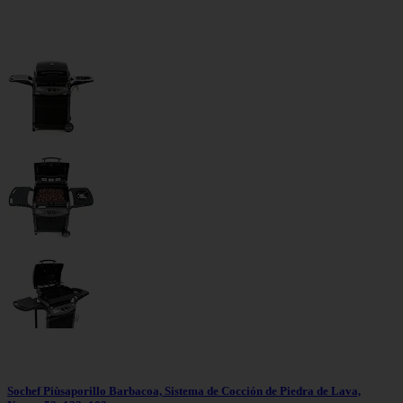
Sochef Piùsaporillo Barbacoa, Sistema de Cocción de Piedra de Lava,