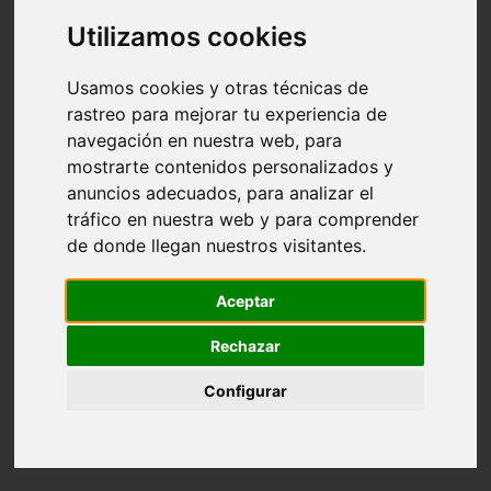
2
Utilizamos cookies
Lo que necesitas para construir barbacoas artesanales
3
Usamos cookies y otras técnicas de
Corte y soldadura
rastreo para mejorar tu experiencia de
navegación en nuestra web, para
mostrarte contenidos personalizados y
anuncios adecuados, para analizar el
tráfico en nuestra web y para comprender
de donde llegan nuestros visitantes.
Aceptar
Rechazar
Configurar
Califica esto (8 Votos)