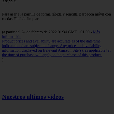
338,99 €
Para asar a la parrilla de forma rápida y sencilla Barbacoa móvil con
ruedas Fácil de limpiar
(a partir del 24 de febrero de 2022 01:34 GMT +01:00 -
Más
información
Product prices and availability are accurate as of the date/time
indicated and are subject to change. Any price and availability
information displayed on [relevant Amazon Site(s), as applicable] at
the time of purchase will apply to the purchase of this product.
)
Nuestros últimos videos