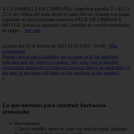
A LA PARRILLA EN COMPAÑÍA: Superficie parrilla: 2 x 41,5 x
27,5 cm |
Altura del suelo desde el suelo: 84 cm |
Estante con brasas
regulable en altura mediante manivela FÁCIL DE LIMPIAR Y
MOVER: Barbacoa equipada con 2 parrillas de cocción esmaltadas
en negro ...
leer más
(a partir del 24 de febrero de 2022 01:34 GMT +01:00 -
Más
información
Product prices and availability are accurate as of the date/time
indicated and are subject to change. Any price and availability
information displayed on [relevant Amazon Site(s), as applicable] at
the time of purchase will apply to the purchase of this product.
)
Lo que necesitas para construir barbacoas
artesanales
Herramientas
: Cincel, martillo, sierra de calar con hoja de metal, máquina