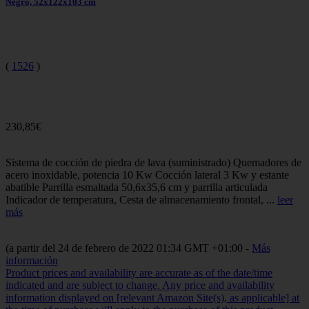
Negro, 52x122x103 cm
(
1526
)
230,85€
Sistema de cocción de piedra de lava (suministrado) Quemadores de
acero inoxidable, potencia 10 Kw Cocción lateral 3 Kw y estante
abatible Parrilla esmaltada 50,6x35,6 cm y parrilla articulada
Indicador de temperatura, Cesta de almacenamiento frontal, ...
leer
más
(a partir del 24 de febrero de 2022 01:34 GMT +01:00 -
Más
información
Product prices and availability are accurate as of the date/time
indicated and are subject to change. Any price and availability
information displayed on [relevant Amazon Site(s), as applicable] at