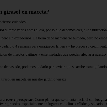
n girasol en maceta?
 ciertos cuidados:
 sol durante varias horas al día, por lo que debemos elegir una ubicació
r, pero sin excedernos. La tierra debe mantenerse húmeda, pero no emp
 cada 3 o 4 semanas para enriquecer la tierra y favorecer su crecimiento
ición de insectos dañinos y enfermedades que puedan afectar a nuestro 
ece demasiado, podemos podarlo para evitar que se acabe estrangulando
girasol en maceta en nuestro jardín o terraza.
ra crecer y prosperar
. Como planta que se orienta hacia el sol,
los gir
ltivar girasoles, especialmente en lugares con climas cálidos y soleados