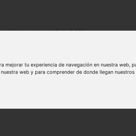
 completa para mantener tu planta saludable
? Una guía completa para mantener tu plan
ra mejorar tu experiencia de navegación en nuestra web, p
Esta planta es una de las más populares en todo el mundo debido a su b
n nuestra web y para comprender de donde llegan nuestros v
sita. ¡Aquí te lo explicamos detalladamente!