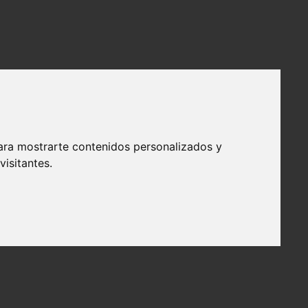
ta saludable
ara mostrarte contenidos personalizados y
elleza y fácil cuidado. Sin embargo, muchos aficionados a la
isitantes.