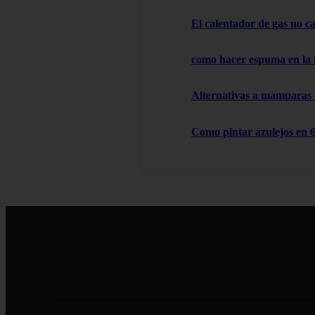
El calentador de gas no cal
como hacer espuma en la
Alternativas a mamparas
Como pintar azulejos en 6