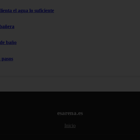
ienta el agua lo suficiente
 bañera
 de baño
 pasos
esarena.es
Inicio