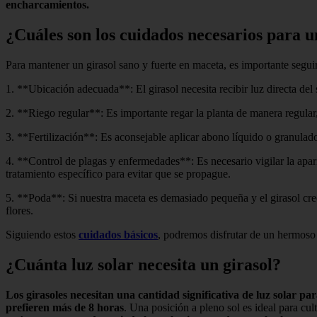
encharcamientos.
¿Cuáles son los cuidados necesarios para u
Para mantener un girasol sano y fuerte en maceta, es importante seguir
1. **Ubicación adecuada**: El girasol necesita recibir luz directa del
2. **Riego regular**: Es importante regar la planta de manera regula
3. **Fertilización**: Es aconsejable aplicar abono líquido o granulado
4. **Control de plagas y enfermedades**: Es necesario vigilar la apar
tratamiento específico para evitar que se propague.
5. **Poda**: Si nuestra maceta es demasiado pequeña y el girasol cr
flores.
Siguiendo estos
cuidados básicos
, podremos disfrutar de un hermoso 
¿Cuánta luz solar necesita un girasol?
Los girasoles necesitan una cantidad significativa de luz solar pa
prefieren más de 8 horas
. Una posición a pleno sol es ideal para cu