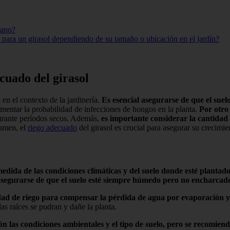
rano?
a para un girasol dependiendo de su tamaño o ubicación en el jardín?
cuado del girasol
en el contexto de la jardinería.
Es esencial asegurarse de que el su
umentar la probabilidad de infecciones de hongos en la planta.
Por otro
durante períodos secos. Además,
es importante considerar la cantidad 
sumen, el
riego adecuado
del girasol es crucial para asegurar su crecimi
dida de las condiciones climáticas y del suelo donde esté plantado
segurarse de que el suelo esté siempre húmedo pero no encharcad
dad de riego para compensar la pérdida de agua por evaporación y 
as raíces se pudran y dañe la planta.
gún las condiciones ambientales y el tipo de suelo, pero se recomi