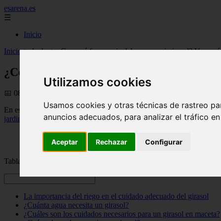
esarena.es
☰
Inicio
Inicio
>
ducha
>
¿Con qué frecuencia debo regar mi girasol? Una guía
¿Con qué frecuencia debo regar mi girasol
Utilizamos cookies
📅 08/08/2025
Usamos cookies y otras técnicas de rastreo pa
En este artículo te contaremos ¿cuántas veces debes regar un
girasol
? 
anuncios adecuados, para analizar el tráfico e
jardinería
pueden tener dudas acerca de la
frecuencia de riego
que nece
Aceptar
Rechazar
Configurar
Tabla de contenidos
La importancia del riego en el cuidado adecuado del girasol
¿Cuánta agua necesita un girasol?
¿Cuáles son los cuidados necesarios para un girasol en maceta?