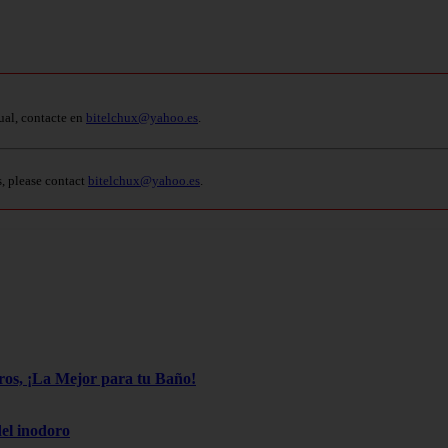
ual, contacte en
bitelchux@yahoo.es
.
s, please contact
bitelchux@yahoo.es
.
os, ¡La Mejor para tu Baño!
el inodoro