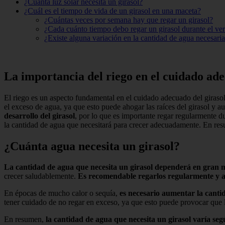
¿Cuánta luz solar necesita un girasol?
¿Cuál es el tiempo de vida de un girasol en una maceta?
¿Cuántas veces por semana hay que regar un girasol?
¿Cada cuánto tiempo debo regar un girasol durante el ve
¿Existe alguna variación en la cantidad de agua necesari
La importancia del riego en el cuidado ade
El riego es un aspecto fundamental en el cuidado adecuado del girasol 
el exceso de agua, ya que esto puede ahogar las raíces del girasol y a
desarrollo del girasol
, por lo que es importante regar regularmente 
la cantidad de agua que necesitará para crecer adecuadamente. En re
¿Cuánta agua necesita un girasol?
La cantidad de agua que necesita un girasol dependerá en gran me
crecer saludablemente.
Es recomendable regarlos regularmente y a
En épocas de mucho calor o sequía,
es necesario aumentar la canti
tener cuidado de no regar en exceso, ya que esto puede provocar que l
En resumen,
la cantidad de agua que necesita un girasol varía se