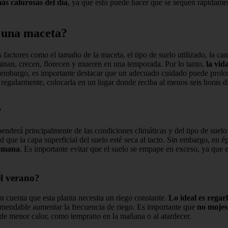
ás calurosas del día
, ya que esto puede hacer que se sequen rápidame
n una maceta?
factores como el tamaño de la maceta, el tipo de suelo utilizado, la can
minan, crecen, florecen y mueren en una temporada. Por lo tanto,
la vid
 embargo, es importante destacar que un adecuado cuidado puede prolong
 regularmente, colocarla en un lugar donde reciba al menos seis horas di
?
penderá principalmente de las condiciones climáticas y del tipo de suel
d que la capa superficial del suelo esté seca al tacto. Sin embargo, en 
semana
. Es importante evitar que el suelo se empape en exceso, ya que e
el verano?
n cuenta que esta planta necesita un riego constante.
Lo ideal es regar
omendable aumentar la frecuencia de riego. Es importante que
no mojes 
de menor calor, como temprano en la mañana o al atardecer.