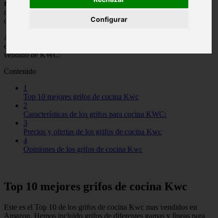
relación calidad precio del mercado
. KWC es una de las marcas
con mejores grifos, sus modelos de alta gama son ideales para las
Configurar
cocinas mas sofisticadas.
Antes de nada te presentamos el mejor grifo de cocina de Kwc que
encontrarás en el mercado. Este modelo de grifo es el modelo mas
vendido de KWC:
Contenido
1
Top 10 mejores grifos de cocina Kwc
2
Características de los grifos para cocina KWC:
3
Precios y ofertas de los grifos de cocina Kwc
4
Opiniones de los grifos de cocina Kwc
Top 10 mejores grifos de cocina Kwc
Este es el Top 10 de los grifos de cocina Kwc mas vendidos en
Amazon. Hemos incluido grifos de diferentes gamas y líneas para