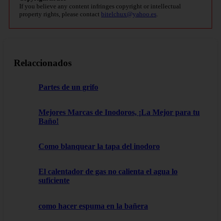
If you believe any content infringes copyright or intellectual
property rights, please contact
bitelchux@yahoo.es
.
Relaccionados
Partes de un grifo
Mejores Marcas de Inodoros, ¡La Mejor para tu
Baño!
Como blanquear la tapa del inodoro
El calentador de gas no calienta el agua lo
suficiente
como hacer espuma en la bañera