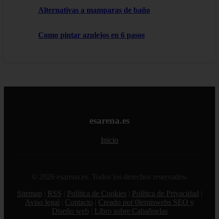
Alternativas a mamparas de baño
Como pintar azulejos en 6 pasos
esarena.es
Inicio
© 2026 esarena.es. Todos los derechos reservados.
Sitemap
|
RSS
|
Política de Cookies
|
Política de Privacidad
|
Aviso legal
|
Contacto
|
Creado por 0lemiswebs SEO y
Diseño web
|
Libro sobre Cabañuelas