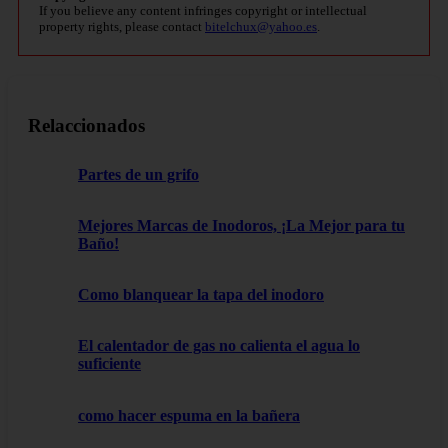
If you believe any content infringes copyright or intellectual
property rights, please contact
bitelchux@yahoo.es
.
Relaccionados
Partes de un grifo
Mejores Marcas de Inodoros, ¡La Mejor para tu
Baño!
Como blanquear la tapa del inodoro
El calentador de gas no calienta el agua lo
suficiente
como hacer espuma en la bañera