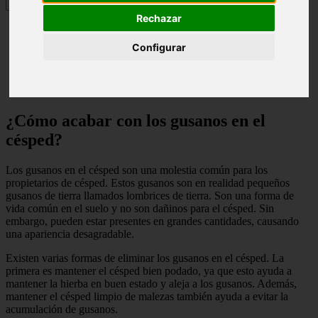
Rechazar
¿Cómo acabar con los gusanos en el césped?
¿Cómo acabar con la plaga de gusanos?
Configurar
¿Qué bichos hay en el césped?
¿Dónde se esconden los gusanos?
¿Cómo acabar con los gusanos en el
césped?
Los gusanos en el césped son una molestia común para los
propietarios de césped. Estos gusanos son en realidad pequeños
gusanos de tierra llamados lombrices de tierra. Son una forma de
vida común en el suelo y no son dañinos para el césped. Sin
embargo, pueden estar presentes en grandes cantidades, causando
una apariencia desagradable.
Existen varias formas de eliminar los gusanos en el césped. La
primera es mantener el césped bien podado, ya que esto ayuda a
mantener la hierba en buen estado y aleja a los gusanos. Además,
mantener el césped limpio de malezas también ayuda a evitar la
acumulación de gusanos.