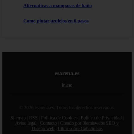
Alternativas a mamparas de baño
Como pintar azulejos en 6 pasos
esarena.es
Inicio
© 2026 esarena.es. Todos los derechos reservados.
Sitemap
|
RSS
|
Política de Cookies
|
Política de Privacidad
|
Aviso legal
|
Contacto
|
Creado por 0lemiswebs SEO y
Diseño web
|
Libro sobre Cabañuelas