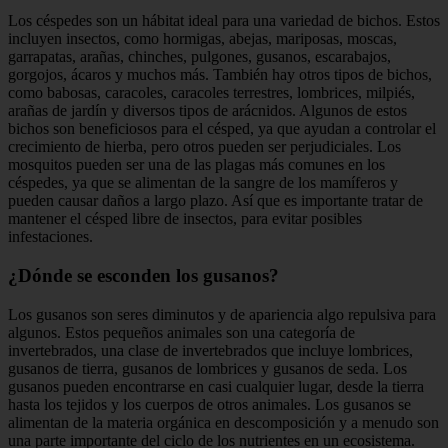
Los céspedes son un hábitat ideal para una variedad de bichos. Estos
incluyen insectos, como hormigas, abejas, mariposas, moscas,
garrapatas, arañas, chinches, pulgones, gusanos, escarabajos,
gorgojos, ácaros y muchos más. También hay otros tipos de bichos,
como babosas, caracoles, caracoles terrestres, lombrices, milpiés,
arañas de jardín y diversos tipos de arácnidos. Algunos de estos
bichos son beneficiosos para el césped, ya que ayudan a controlar el
crecimiento de hierba, pero otros pueden ser perjudiciales. Los
mosquitos pueden ser una de las plagas más comunes en los
céspedes, ya que se alimentan de la sangre de los mamíferos y
pueden causar daños a largo plazo. Así que es importante tratar de
mantener el césped libre de insectos, para evitar posibles
infestaciones.
¿Dónde se esconden los gusanos?
Los gusanos son seres diminutos y de apariencia algo repulsiva para
algunos. Estos pequeños animales son una categoría de
invertebrados, una clase de invertebrados que incluye lombrices,
gusanos de tierra, gusanos de lombrices y gusanos de seda. Los
gusanos pueden encontrarse en casi cualquier lugar, desde la tierra
hasta los tejidos y los cuerpos de otros animales. Los gusanos se
alimentan de la materia orgánica en descomposición y a menudo son
una parte importante del ciclo de los nutrientes en un ecosistema.