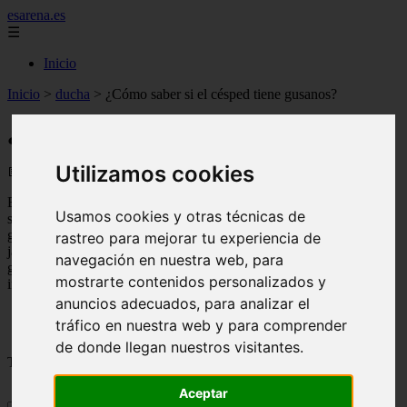
esarena.es
☰
Inicio
Inicio
>
ducha
>
¿Cómo saber si el césped tiene gusanos?
¿Cómo saber si el césped tiene gusanos?
Utilizamos cookies
📅 15/08/2025
El césped es una parte esencial de la casa de muchas personas, pero
Usamos cookies y otras técnicas de
si no se cuida adecuadamente, pueden aparecer gusanos. Estos
gusanos pueden causar daños a la hierba y a otros elementos de su
rastreo para mejorar tu experiencia de
jardín. En este artículo, explicaremos cómo saber si el césped tiene
navegación en nuestra web, para
gusanos y qué se puede hacer para prevenir y controlar la
mostrarte contenidos personalizados y
infestación.
anuncios adecuados, para analizar el
tráfico en nuestra web y para comprender
de donde llegan nuestros visitantes.
Tabla de contenidos
Aceptar