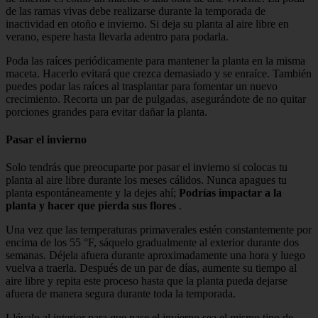
de las ramas vivas debe realizarse durante la temporada de
inactividad en otoño e invierno. Si deja su planta al aire libre en
verano, espere hasta llevarla adentro para podarla.
Poda las raíces periódicamente para mantener la planta en la misma
maceta. Hacerlo evitará que crezca demasiado y se enraíce. También
puedes podar las raíces al trasplantar para fomentar un nuevo
crecimiento. Recorta un par de pulgadas, asegurándote de no quitar
porciones grandes para evitar dañar la planta.
Pasar el invierno
Solo tendrás que preocuparte por pasar el invierno si colocas tu
planta al aire libre durante los meses cálidos. Nunca apagues tu
planta espontáneamente y la dejes ahí;
Podrías impactar a la
planta y hacer que pierda sus flores
.
Una vez que las temperaturas primaverales estén constantemente por
encima de los 55 °F, sáquelo gradualmente al exterior durante dos
semanas. Déjela afuera durante aproximadamente una hora y luego
vuelva a traerla. Después de un par de días, aumente su tiempo al
aire libre y repita este proceso hasta que la planta pueda dejarse
afuera de manera segura durante toda la temporada.
Llévalo al interior para que pase el invierno sea el mismo tipo de