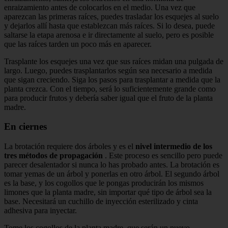
enraizamiento antes de colocarlos en el medio. Una vez que
aparezcan las primeras raíces, puedes trasladar los esquejes al suelo
y dejarlos allí hasta que establezcan más raíces. Si lo desea, puede
saltarse la etapa arenosa e ir directamente al suelo, pero es posible
que las raíces tarden un poco más en aparecer.
Trasplante los esquejes una vez que sus raíces midan una pulgada de
largo. Luego, puedes trasplantarlos según sea necesario a medida
que sigan creciendo. Siga los pasos para trasplantar a medida que la
planta crezca. Con el tiempo, será lo suficientemente grande como
para producir frutos y debería saber igual que el fruto de la planta
madre.
En ciernes
La brotación requiere dos árboles y es el
nivel intermedio de los
tres métodos de propagación
. Este proceso es sencillo pero puede
parecer desalentador si nunca lo has probado antes. La brotación es
tomar yemas de un árbol y ponerlas en otro árbol. El segundo árbol
es la base, y los cogollos que le pongas producirán los mismos
limones que la planta madre, sin importar qué tipo de árbol sea la
base. Necesitará un cuchillo de inyección esterilizado y cinta
adhesiva para inyectar.
Tome los cogollos de la planta madre, que serán un nuevo