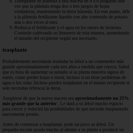
Transplante su plántula a una maceta de 4 a 6 pulgadas una
vez que la plántula tenga dos o tres juegos de hojas
verdaderas, manteniendo la tierra húmeda. En este punto, déle
a la plántula fertilizante líquido con alto contenido de potasio
una o dos veces al mes.
Reduzca el fertilizante y el agua en los meses de invierno.
Continúe cultivando su limonero de esta manera, aumentando
el tamaño del recipiente según sea necesario.
trasplante
Probablemente necesitarás trasladar tu árbol a un contenedor más
grande aproximadamente cada tres años a medida que crezca. Sabrá
que es hora de aumentar su tamaño si su planta muestra signos de
estrés, como perder hojas o morir, incluso si no tiene problemas de
agua o luz solar. Incluso puedes trasplantar en el mismo recipiente si
solo necesitas refrescar la tierra.
Asegúrese de que la nueva maceta sea
aproximadamente un 25%
más grande que la anterior
. Le dará a su árbol mucho espacio
para crecer y reducirá las posibilidades de que necesite trasplantarlo
nuevamente pronto.
Antes de comenzar a trasplantar, pode un poco su árbol. Un
pequeño recorte ayuda mucho al alentar a su planta a producir un