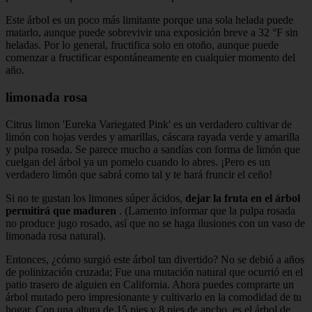
Este árbol es un poco más limitante porque una sola helada puede
matarlo, aunque puede sobrevivir una exposición breve a 32 °F sin
heladas. Por lo general, fructifica solo en otoño, aunque puede
comenzar a fructificar espontáneamente en cualquier momento del
año.
limonada rosa
Citrus limon 'Eureka Variegated Pink' es un verdadero cultivar de
limón con hojas verdes y amarillas, cáscara rayada verde y amarilla
y pulpa rosada. Se parece mucho a sandías con forma de limón que
cuelgan del árbol ya un pomelo cuando lo abres. ¡Pero es un
verdadero limón que sabrá como tal y te hará fruncir el ceño!
Si no te gustan los limones súper ácidos,
dejar la fruta en el árbol
permitirá que maduren
. (Lamento informar que la pulpa rosada
no produce jugo rosado, así que no se haga ilusiones con un vaso de
limonada rosa natural).
Entonces, ¿cómo surgió este árbol tan divertido? No se debió a años
de polinización cruzada; Fue una mutación natural que ocurrió en el
patio trasero de alguien en California. Ahora puedes comprarte un
árbol mutado pero impresionante y cultivarlo en la comodidad de tu
hogar. Con una altura de 15 pies y 8 pies de ancho, es el árbol de