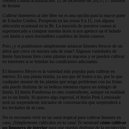
Nielsen Última actualización: 12 de diciembre de 2023 | 17 minutos
de lectura
Cultivar limoneros al aire libre no es una opción para la mayor parte
de Estados Unidos. Prosperan en las zonas 9 a 11, con alguna
ubicación ocasional en la 8b. La mayoría de nosotros vamos al
supermercado a comprar nuestra dosis si nos apetece un té helado
con limón o unos irresistibles cuadritos de limón caseros.
Pero ¿y si pudiéramos simplemente arrancar limones frescos de un
árbol que crece en nuestra sala de estar? Algunas variedades de
limón funcionan bien como plantas en macetas y se pueden cultivar
en interiores si se brindan las condiciones adecuadas.
El limonero Meyer es la variedad más popular para cultivar en
interior. Es una planta bonita, ya sea que dé frutos o no, por lo que
cualquier amante de las plantas que tenga problemas con las frutas
aún puede disfrutar de su belleza mientras espera un milagro de
limón. El limón Ponderosa es otro contendiente, aunque en realidad
no es un limón. Si quieres algo especial, el limón Pink Lemonade
será un sorprendente iniciador de conversación que sorprenderá a
los invitados de tu casa.
No es necesario vivir en un oasis tropical para cultivar limones en
casa; ¡Simplemente cultivalos en tu casa! Te mostraré
cómo cultivar
un limonero de interior
para que puedas disfrutar de la recolección