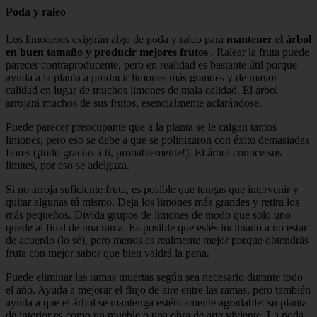
Poda y raleo
Los limoneros exigirán algo de poda y raleo para
mantener el árbol
en buen tamaño y producir mejores frutos
. Ralear la fruta puede
parecer contraproducente, pero en realidad es bastante útil porque
ayuda a la planta a producir limones más grandes y de mayor
calidad en lugar de muchos limones de mala calidad. El árbol
arrojará muchos de sus frutos, esencialmente aclarándose.
Puede parecer preocupante que a la planta se le caigan tantos
limones, pero eso se debe a que se polinizaron con éxito demasiadas
flores (¡todo gracias a ti, probablemente!). El árbol conoce sus
límites, por eso se adelgaza.
Si no arroja suficiente fruta, es posible que tengas que intervenir y
quitar algunas tú mismo. Deja los limones más grandes y retira los
más pequeños. Divida grupos de limones de modo que solo uno
quede al final de una rama. Es posible que estés inclinado a no estar
de acuerdo (lo sé), pero menos es realmente mejor porque obtendrás
fruta con mejor sabor que bien valdrá la pena.
Puede eliminar las ramas muertas según sea necesario durante todo
el año. Ayuda a mejorar el flujo de aire entre las ramas, pero también
ayuda a que el árbol se mantenga estéticamente agradable: su planta
de interior es como un mueble o una obra de arte viviente. La poda