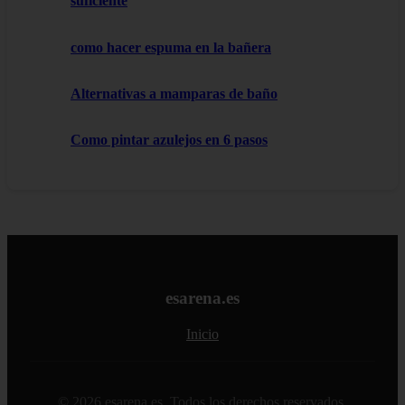
suficiente
como hacer espuma en la bañera
Alternativas a mamparas de baño
Como pintar azulejos en 6 pasos
esarena.es
Inicio
© 2026 esarena.es. Todos los derechos reservados.