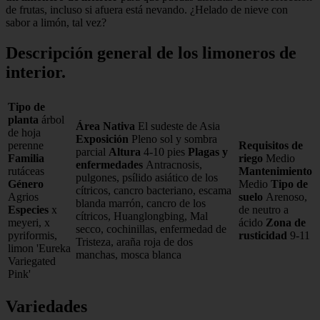
de frutas, incluso si afuera está nevando. ¿Helado de nieve con
sabor a limón, tal vez?
Descripción general de los limoneros de
interior.
Tipo de
planta
árbol
Área Nativa
El sudeste de Asia
de hoja
Exposición
Pleno sol y sombra
perenne
Requisitos de
parcial
Altura
4-10 pies
Plagas y
Familia
riego
Medio
enfermedades
Antracnosis,
rutáceas
Mantenimiento
pulgones, psílido asiático de los
Género
Medio
Tipo de
cítricos, cancro bacteriano, escama
Agrios
suelo
Arenoso,
blanda marrón, cancro de los
Especies
x
de neutro a
cítricos, Huanglongbing, Mal
meyeri, x
ácido
Zona de
secco, cochinillas, enfermedad de
pyriformis,
rusticidad
9-11
Tristeza, araña roja de dos
limon 'Eureka
manchas, mosca blanca
Variegated
Pink'
Variedades