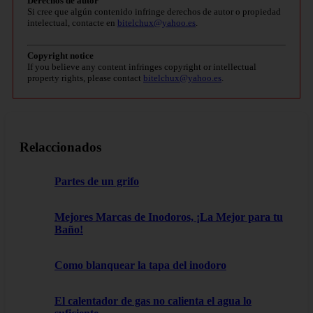
Derechos de autor
Si cree que algún contenido infringe derechos de autor o propiedad
intelectual, contacte en
bitelchux@yahoo.es
.
Copyright notice
If you believe any content infringes copyright or intellectual
property rights, please contact
bitelchux@yahoo.es
.
Relaccionados
Partes de un grifo
Mejores Marcas de Inodoros, ¡La Mejor para tu
Baño!
Como blanquear la tapa del inodoro
El calentador de gas no calienta el agua lo