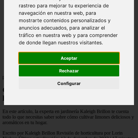
rastreo para mejorar tu experiencia de
Cómo crecer
luz
navegación en nuestra web, para
agua
mostrarte contenidos personalizados y
suelo
anuncios adecuados, para analizar el
fertilizar
Mantenimiento
tráfico en nuestra web y para comprender
propagación
de donde llegan nuestros visitantes.
Esquejes
En ciernes
inyectar
Aceptar
Cosecha y almacenamiento
Tal vez te interese:
Rechazar
plantas de interior
Configurar
Cómo plantar, cultivar y cuidar
limoneros de interior
En este artículo, la experta en jardinería Kaleigh Brillon te cuenta
todo lo que necesitas saber sobre cómo cultivar limones deliciosos y
aromáticos en tu hogar.
Escrito por Kaleigh Brillon Revisión de horticultura por Lorin