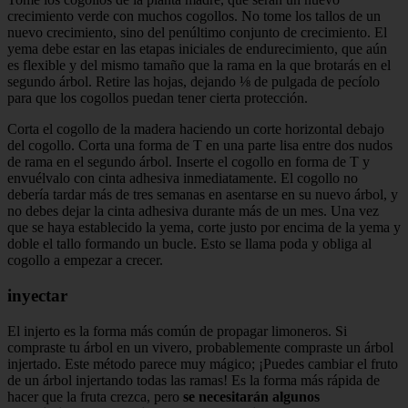
crecimiento verde con muchos cogollos. No tome los tallos de un
nuevo crecimiento, sino del penúltimo conjunto de crecimiento. El
yema debe estar en las etapas iniciales de endurecimiento, que aún
es flexible y del mismo tamaño que la rama en la que brotarás en el
segundo árbol. Retire las hojas, dejando ⅛ de pulgada de pecíolo
para que los cogollos puedan tener cierta protección.
Corta el cogollo de la madera haciendo un corte horizontal debajo
del cogollo. Corta una forma de T en una parte lisa entre dos nudos
de rama en el segundo árbol. Inserte el cogollo en forma de T y
envuélvalo con cinta adhesiva inmediatamente. El cogollo no
debería tardar más de tres semanas en asentarse en su nuevo árbol, y
no debes dejar la cinta adhesiva durante más de un mes. Una vez
que se haya establecido la yema, corte justo por encima de la yema y
doble el tallo formando un bucle. Esto se llama poda y obliga al
cogollo a empezar a crecer.
inyectar
El injerto es la forma más común de propagar limoneros. Si
compraste tu árbol en un vivero, probablemente compraste un árbol
injertado. Este método parece muy mágico; ¡Puedes cambiar el fruto
de un árbol injertando todas las ramas! Es la forma más rápida de
hacer que la fruta crezca, pero
se necesitarán algunos