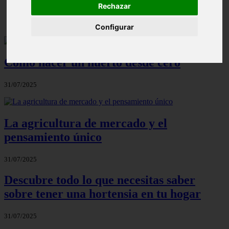
Rechazar
Configurar
Cómo hacer un huerto desde cero
31/07/2025
La agricultura de mercado y el
pensamiento único
31/07/2025
Descubre todo lo que necesitas saber
sobre tener una hortensia en tu hogar
31/07/2025