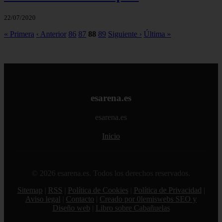
22/07/2020
« Primera
‹ Anterior
86
87
88
89
Siguiente ›
Última »
esarena.es
esarena.es
Inicio
© 2026 esarena.es. Todos los derechos reservados.
Sitemap
|
RSS
|
Política de Cookies
|
Política de Privacidad
|
Aviso legal
|
Contacto
|
Creado por 0lemiswebs SEO y
Diseño web
|
Libro sobre Cabañuelas