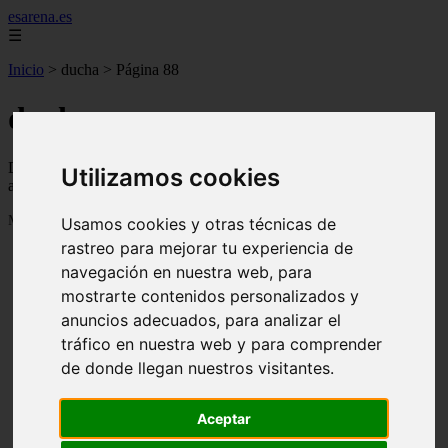
esarena.es
☰
Inicio
>
ducha
>
Página 88
ducha
Descubre todas las noticias de la categoría ducha. Artículos
Utilizamos cookies
actualizados y contenido de calidad en esarena.es.
Mostrando 2089 - 2112 de 2121 artículos
Usamos cookies y otras técnicas de
rastreo para mejorar tu experiencia de
navegación en nuestra web, para
mostrarte contenidos personalizados y
anuncios adecuados, para analizar el
tráfico en nuestra web y para comprender
21 árboles perfectos para cultivar en macetas y
de donde llegan nuestros visitantes.
❮
❯
contenedores de exterior
Aceptar