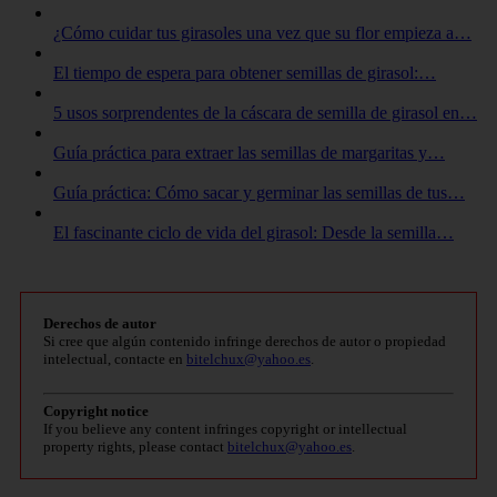
¿Cómo cuidar tus girasoles una vez que su flor empieza a…
El tiempo de espera para obtener semillas de girasol:…
5 usos sorprendentes de la cáscara de semilla de girasol en…
Guía práctica para extraer las semillas de margaritas y…
Guía práctica: Cómo sacar y germinar las semillas de tus…
El fascinante ciclo de vida del girasol: Desde la semilla…
Derechos de autor
Si cree que algún contenido infringe derechos de autor o propiedad
intelectual, contacte en
bitelchux@yahoo.es
.
Copyright notice
If you believe any content infringes copyright or intellectual
property rights, please contact
bitelchux@yahoo.es
.