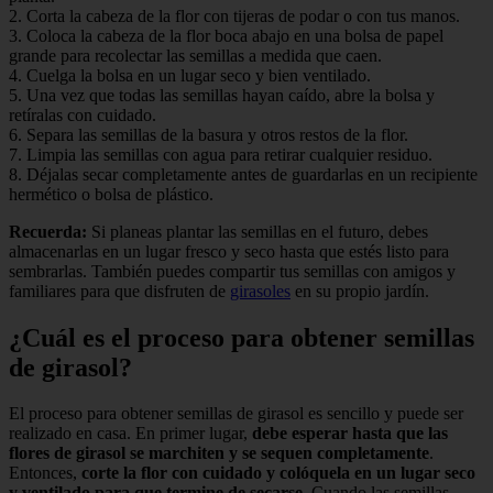
2. Corta la cabeza de la flor con tijeras de podar o con tus manos.
3. Coloca la cabeza de la flor boca abajo en una bolsa de papel
grande para recolectar las semillas a medida que caen.
4. Cuelga la bolsa en un lugar seco y bien ventilado.
5. Una vez que todas las semillas hayan caído, abre la bolsa y
retíralas con cuidado.
6. Separa las semillas de la basura y otros restos de la flor.
7. Limpia las semillas con agua para retirar cualquier residuo.
8. Déjalas secar completamente antes de guardarlas en un recipiente
hermético o bolsa de plástico.
Recuerda:
Si planeas plantar las semillas en el futuro, debes
almacenarlas en un lugar fresco y seco hasta que estés listo para
sembrarlas. También puedes compartir tus semillas con amigos y
familiares para que disfruten de
girasoles
en su propio jardín.
¿Cuál es el proceso para obtener semillas
de girasol?
El proceso para obtener semillas de girasol es sencillo y puede ser
realizado en casa. En primer lugar,
debe esperar hasta que las
flores de girasol se marchiten y se sequen completamente
.
Entonces,
corte la flor con cuidado y colóquela en un lugar seco
y ventilado para que termine de secarse
. Cuando las semillas