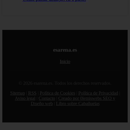
esarena.es
Inicio
© 2026 esarena.es. Todos los derechos reservados.
Sitemap
|
RSS
|
Política de Cookies
|
Política de Privacidad
|
Aviso legal
|
Contacto
|
Creado por 0lemiswebs SEO y
Diseño web
|
Libro sobre Cabañuelas