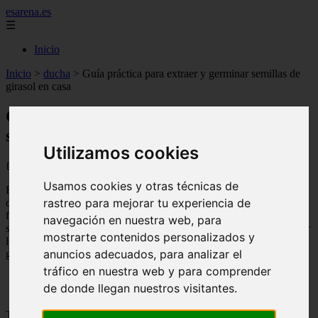
esarena.es
☰
Inicio
Inicio
>
ducha
>
Guía práctica para extraer y germinar semillas de
girasol en casa
Guía práctica para extraer y germinar
semillas de girasol en casa
Utilizamos cookies
📅 04/09/2025
Usamos cookies y otras técnicas de
En este artículo te enseñaremos
cómo sacar las
semillas de girasol
rastreo para mejorar tu experiencia de
de manera fácil y rápida. Las semillas de
girasol
son una excelente
fuente de nutrientes y pueden ser utilizadas para cocinar o
navegación en nuestra web, para
simplemente como un snack saludable. Sigue leyendo para aprender
mostrarte contenidos personalizados y
los pasos necesarios para extraer las semillas de tu propia planta de
anuncios adecuados, para analizar el
girasol.
tráfico en nuestra web y para comprender
de donde llegan nuestros visitantes.
Tabla de contenidos