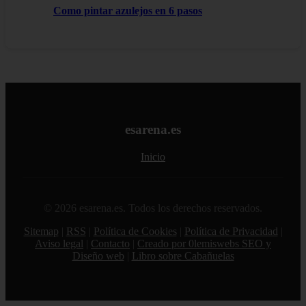
Como pintar azulejos en 6 pasos
esarena.es
Inicio
© 2026 esarena.es. Todos los derechos reservados.
Sitemap
|
RSS
|
Política de Cookies
|
Política de Privacidad
|
Aviso legal
|
Contacto
|
Creado por 0lemiswebs SEO y
Diseño web
|
Libro sobre Cabañuelas