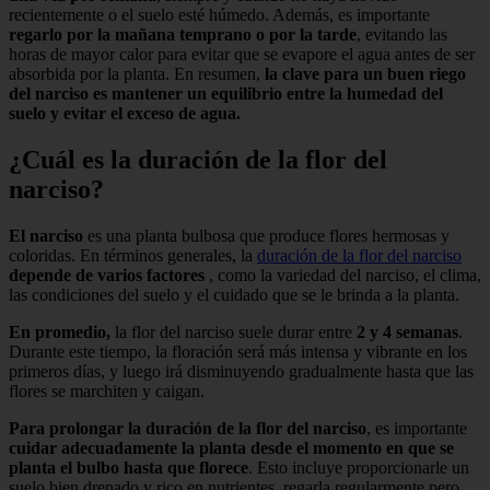
recientemente o el suelo esté húmedo. Además, es importante
regarlo por la mañana temprano o por la tarde
, evitando las
horas de mayor calor para evitar que se evapore el agua antes de ser
absorbida por la planta. En resumen,
la clave para un buen riego
del narciso es mantener un equilibrio entre la humedad del
suelo y evitar el exceso de agua.
¿Cuál es la duración de la flor del
narciso?
El narciso
es una planta bulbosa que produce flores hermosas y
coloridas. En términos generales, la
duración de la flor del narciso
depende de varios factores
, como la variedad del narciso, el clima,
las condiciones del suelo y el cuidado que se le brinda a la planta.
En promedio,
la flor del narciso suele durar entre
2 y 4 semanas
.
Durante este tiempo, la floración será más intensa y vibrante en los
primeros días, y luego irá disminuyendo gradualmente hasta que las
flores se marchiten y caigan.
Para prolongar la duración de la flor del narciso
, es importante
cuidar adecuadamente la planta desde el momento en que se
planta el bulbo hasta que florece
. Esto incluye proporcionarle un
suelo bien drenado y rico en nutrientes, regarla regularmente pero