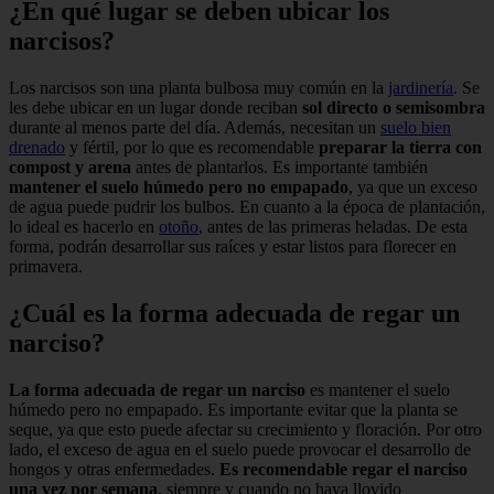
¿En qué lugar se deben ubicar los
narcisos?
Los narcisos son una planta bulbosa muy común en la
jardinería
. Se
les debe ubicar en un lugar donde reciban
sol directo o semisombra
durante al menos parte del día. Además, necesitan un
suelo bien
drenado
y fértil, por lo que es recomendable
preparar la tierra con
compost y arena
antes de plantarlos. Es importante también
mantener el suelo húmedo pero no empapado
, ya que un exceso
de agua puede pudrir los bulbos. En cuanto a la época de plantación,
lo ideal es hacerlo en
otoño
, antes de las primeras heladas. De esta
forma, podrán desarrollar sus raíces y estar listos para florecer en
primavera.
¿Cuál es la forma adecuada de regar un
narciso?
La forma adecuada de regar un narciso
es mantener el suelo
húmedo pero no empapado. Es importante evitar que la planta se
seque, ya que esto puede afectar su crecimiento y floración. Por otro
lado, el exceso de agua en el suelo puede provocar el desarrollo de
hongos y otras enfermedades.
Es recomendable regar el narciso
una vez por semana
, siempre y cuando no haya llovido