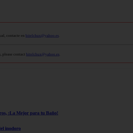
ual, contacte en
bitelchux@yahoo.es
.
s, please contact
bitelchux@yahoo.es
.
os, ¡La Mejor para tu Baño!
el inodoro