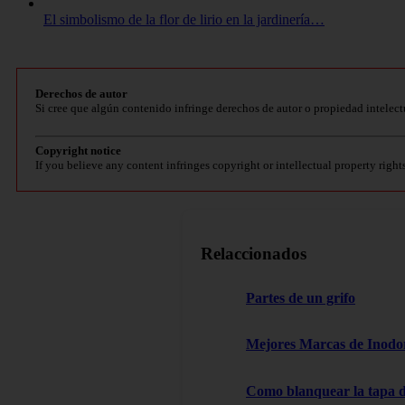
El simbolismo de la flor de lirio en la jardinería…
Derechos de autor
Si cree que algún contenido infringe derechos de autor o propiedad intelect
Copyright notice
If you believe any content infringes copyright or intellectual property right
Relaccionados
Partes de un grifo
Mejores Marcas de Inodor
Como blanquear la tapa d