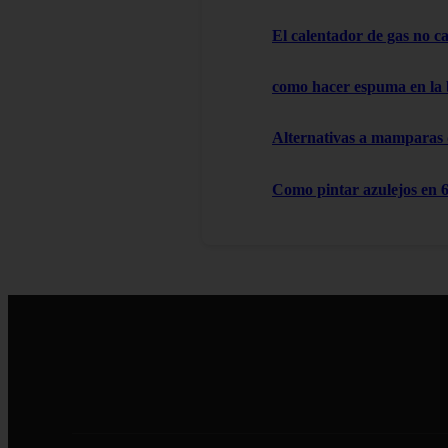
El calentador de gas no cal
como hacer espuma en la
Alternativas a mamparas
Como pintar azulejos en 6