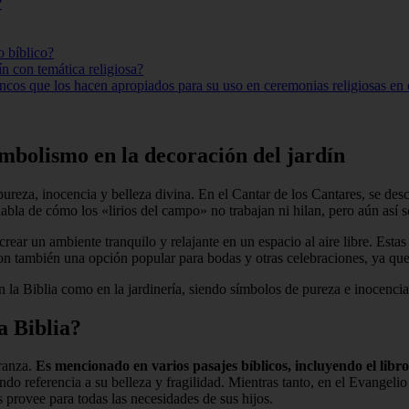
?
o bíblico?
n con temática religiosa?
blancos que los hacen apropiados para su uso en ceremonias religiosas en 
simbolismo en la decoración del jardín
reza, inocencia y belleza divina. En el Cantar de los Cantares, se descr
abla de cómo los «lirios del campo» no trabajan ni hilan, pero aún así
 crear un ambiente tranquilo y relajante en un espacio al aire libre. Esta
on también una opción popular para bodas y otras celebraciones, ya que 
n la Biblia como en la jardinería, siendo símbolos de pureza e inocencia
a Biblia?
eranza.
Es mencionado en varios pasajes bíblicos, incluyendo el libr
endo referencia a su belleza y fragilidad. Mientras tanto, en el Evangeli
s provee para todas las necesidades de sus hijos.