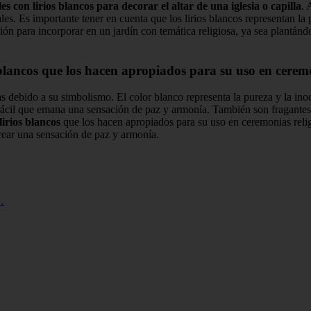
les con lirios blancos para decorar el altar de una iglesia o capilla
. 
. Es importante tener en cuenta que los lirios blancos representan la p
ón para incorporar en un jardín con temática religiosa, ya sea plantándo
os blancos que los hacen apropiados para su uso en ceremo
 debido a su simbolismo. El color blanco representa la pureza y la inoc
grácil que emana una sensación de paz y armonía. También son fragantes
 lirios blancos
que los hacen apropiados para su uso en ceremonias relig
crear una sensación de paz y armonía.
…