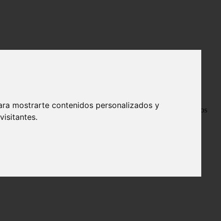
ara mostrarte contenidos personalizados y
ad y prosperidad. En este artículo, exploraremos el
significado
de los
isitantes.
mosas flores.