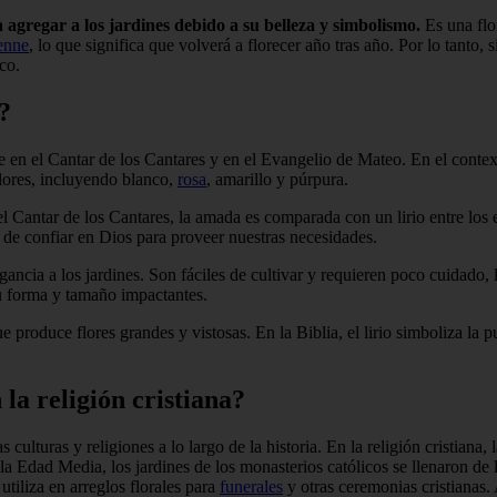
a agregar a los jardines debido a su belleza y simbolismo.
Es una flo
renne
, lo que significa que volverá a florecer año tras año. Por lo tanto, 
co.
a?
e en el Cantar de los Cantares y en el Evangelio de Mateo. En el contexto
olores, incluyendo blanco,
rosa
, amarillo y púrpura.
 En el Cantar de los Cantares, la amada es comparada con un lirio entre 
a de confiar en Dios para proveer nuestras necesidades.
ragancia a los jardines. Son fáciles de cultivar y requieren poco cuidado, 
 su forma y tamaño impactantes.
e produce flores grandes y vistosas. En la Biblia, el lirio simboliza la 
 la religión cristiana?
culturas y religiones a lo largo de la historia. En la religión cristiana, 
la Edad Media, los jardines de los monasterios católicos se llenaron de
utiliza en arreglos florales para
funerales
y otras ceremonias cristianas. 