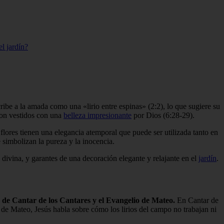
el jardín?
ibe a la amada como una «lirio entre espinas» (2:2), lo que sugiere su
 son vestidos con una
belleza impresionante
por Dios (6:28-29).
s flores tienen una elegancia atemporal que puede ser utilizada tanto en
simbolizan la pureza y la inocencia.
 divina, y garantes de una decoración elegante y relajante en el
jardín
.
o de Cantar de los Cantares y el Evangelio de Mateo.
En Cantar de
o de Mateo, Jesús habla sobre cómo los lirios del campo no trabajan ni