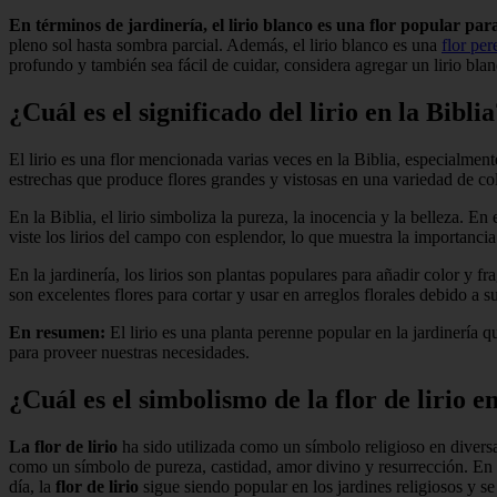
En términos de jardinería, el lirio blanco es una flor popular par
pleno sol hasta sombra parcial. Además, el lirio blanco es una
flor pe
profundo y también sea fácil de cuidar, considera agregar un lirio blan
¿Cuál es el significado del lirio en la Bibli
El lirio es una flor mencionada varias veces en la Biblia, especialment
estrechas que produce flores grandes y vistosas en una variedad de c
En la Biblia, el lirio simboliza la pureza, la inocencia y la belleza.
viste los lirios del campo con esplendor, lo que muestra la importanci
En la jardinería, los lirios son plantas populares para añadir color y f
son excelentes flores para cortar y usar en arreglos florales debido a
En resumen:
El lirio es una planta perenne popular en la jardinería qu
para proveer nuestras necesidades.
¿Cuál es el simbolismo de la flor de lirio en
La flor de lirio
ha sido utilizada como un símbolo religioso en diversas 
como un símbolo de pureza, castidad, amor divino y resurrección. En 
día, la
flor de lirio
sigue siendo popular en los jardines religiosos y se 