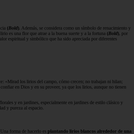
ncia
(
Bold
)
. Además, se considera como un símbolo de renacimiento y
irio es una flor que atrae a la buena suerte y a la fortuna
(
Bold
)
, por
lor espiritual y simbólico que ha sido apreciada por diferentes
e: «Mirad los lirios del campo, cómo crecen; no trabajan ni hilan;
confiar en Dios y en su proveer, ya que los lirios, aunque no tienen
orales y en jardines, especialmente en jardines de estilo clásico y
dad y pureza al espacio.
a. Una forma de hacerlo es
plantando lirios blancos alrededor de una