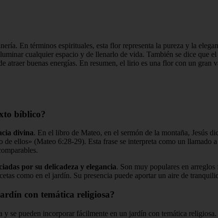
inería. En términos espirituales, esta flor representa la pureza y la elega
luminar cualquier espacio y de llenarlo de vida. También se dice que el l
atraer buenas energías. En resumen, el lirio es una flor con un gran va
xto bíblico?
acia divina
. En el libro de Mateo, en el sermón de la montaña, Jesús dic
 de ellos» (Mateo 6:28-29). Esta frase se interpreta como un llamado a 
comparables.
iadas por su delicadeza y elegancia
. Son muy populares en arreglos fl
etas como en el jardín. Su presencia puede aportar un aire de tranquili
ardín con temática religiosa?
osa y se pueden incorporar fácilmente en un jardín con temática religios