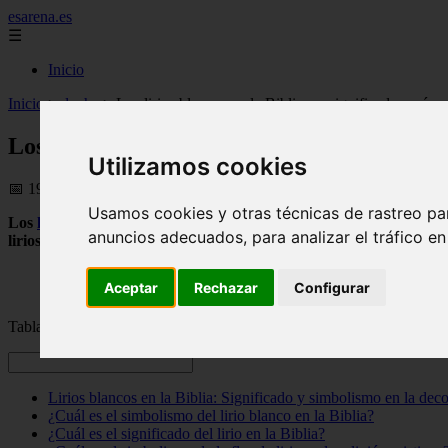
esarena.es
☰
Inicio
Inicio
>
ducha
>
Los lirios blancos en la Biblia: su significado y cómo
Los lirios blancos en la Biblia: su signific
Utilizamos cookies
📅 19/08/2025
Usamos cookies y otras técnicas de rastreo pa
Los
lirios
blancos
son flores que se han utilizado en varios contextos 
anuncios adecuados, para analizar el tráfico e
lirios blancos en la Biblia
y cómo podemos aplicar ese simbolismo en n
Aceptar
Rechazar
Configurar
Tabla de contenidos
Lirios blancos en la Biblia: Significado y simbolismo en la deco
¿Cuál es el simbolismo del lirio blanco en la Biblia?
¿Cuál es el significado del lirio en la Biblia?