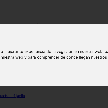
 incorporarlos en tu jardín
ado y cómo incorporarlos en tu jardín
ra mejorar tu experiencia de navegación en nuestra web, p
a lo largo de la historia. En la biblia, estos representan pureza, humild
n nuestra web y para comprender de donde llegan nuestros v
uestros jardines. Descubre la belleza y el mensaje detrás de estas her
ración del jardín