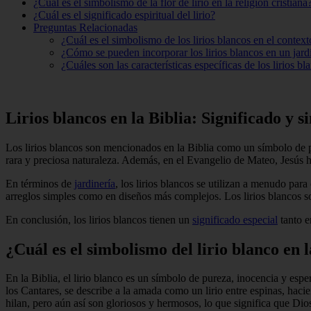
¿Cuál es el simbolismo de la flor de lirio en la religión cristiana
¿Cuál es el significado espiritual del lirio?
Preguntas Relacionadas
¿Cuál es el simbolismo de los lirios blancos en el context
¿Cómo se pueden incorporar los lirios blancos en un jardí
¿Cuáles son las características específicas de los lirios 
Lirios blancos en la Biblia: Significado y 
Los lirios blancos son mencionados en la Biblia como un símbolo de pu
rara y preciosa naturaleza. Además, en el Evangelio de Mateo, Jesús h
En términos de
jardinería
, los lirios blancos se utilizan a menudo para
arreglos simples como en diseños más complejos. Los lirios blancos s
En conclusión, los lirios blancos tienen un
significado especial
tanto e
¿Cuál es el simbolismo del lirio blanco en l
En la Biblia, el lirio blanco es un símbolo de pureza, inocencia y esp
los Cantares, se describe a la amada como un lirio entre espinas, haci
hilan, pero aún así son gloriosos y hermosos, lo que significa que Dio