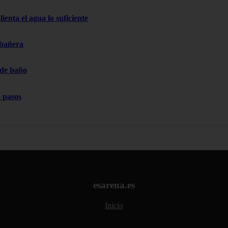
ienta el agua lo suficiente
 bañera
 de baño
 pasos
esarena.es
Inicio