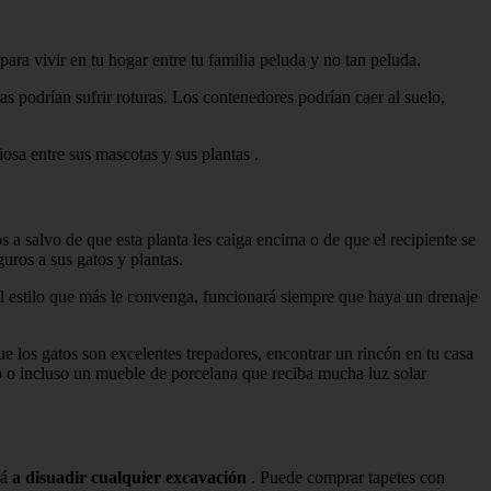
ara vivir en tu hogar entre tu familia peluda y no tan peluda.
as podrían sufrir roturas. Los contenedores podrían caer al suelo,
sa entre sus mascotas y sus plantas .
 a salvo de que esta planta les caiga encima o de que el recipiente se
uros a sus gatos y plantas.
el estilo que más le convenga, funcionará siempre que haya un drenaje
que los gatos son excelentes trepadores, encontrar un rincón en tu casa
baño o incluso un mueble de porcelana que reciba mucha luz solar
rá
a disuadir cualquier excavación
. Puede comprar tapetes con