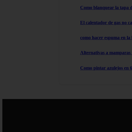
Como blanquear la tapa d
El calentador de gas no cal
como hacer espuma en la
Alternativas a mamparas
Como pintar azulejos en 6