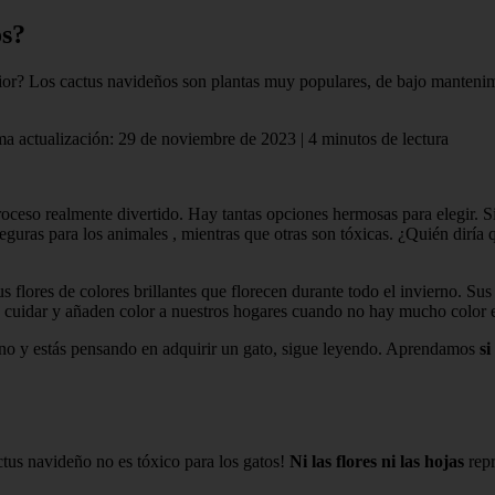
os?
r? Los cactus navideños son plantas muy populares, de bajo mantenimiento
ima actualización: 29 de noviembre de 2023 | 4 minutos de lectura
proceso realmente divertido. Hay tantas opciones hermosas para elegir. S
guras para los animales , mientras que otras son tóxicas. ¿Quién diría 
flores de colores brillantes que florecen durante todo el invierno. Sus
e cuidar y añaden color a nuestros hogares cuando no hay mucho color en
uno y estás pensando en adquirir un gato, sigue leyendo. Aprendamos
si
ctus navideño no es tóxico para los gatos!
Ni las flores ni las hojas
repr