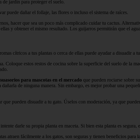
 de jardín para proteger el suelo.
var puede dañar el follaje, las flores o incluso el sistema de raíces.
menos, hacer que sea un poco más complicado cuidar tu cactus. Alterna
on ellas y obtener el mismo resultado. Los guijarros permitirán que el ag
aromas cítricos a tus plantas o cerca de ellas puede ayudar a disuadir a t
. Coloque estos restos de cocina sobre la superficie del suelo de la ma
tado.
isuasorios para mascotas en el mercado
que pueden rociarse sobre sus
a dañarla de ninguna manera. Sin embargo, es mejor probar una pequeña p
gar que pueden disuadir a tu gato. Úselos con moderación, ya que pueden 
 intente darle su propia planta en maceta. Si bien esta planta es segura,
ntas atraen fácilmente a los gatos, son seguras y tienen beneficios para