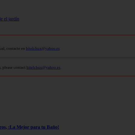
e el jardín
ual, contacte en
bitelchux@yahoo.es
.
s, please contact
bitelchux@yahoo.es
.
os, ¡La Mejor para tu Baño!