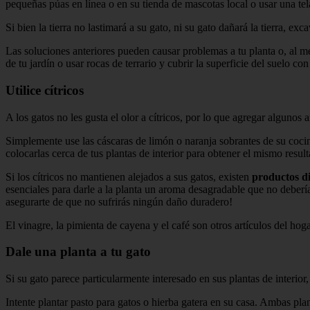
pequeñas púas en línea o en su tienda de mascotas local o usar una tela
Si bien la tierra no lastimará a su gato, ni su gato dañará la tierra, exca
Las soluciones anteriores pueden causar problemas a tu planta o, al 
de tu jardín o usar rocas de terrario y cubrir la superficie del suelo c
Utilice cítricos
A los gatos no les gusta el olor a cítricos, por lo que agregar algunos 
Simplemente use las cáscaras de limón o naranja sobrantes de su cocina
colocarlas cerca de tus plantas de interior para obtener el mismo resul
Si los cítricos no mantienen alejados a sus gatos, existen
productos d
esenciales para darle a la planta un aroma desagradable que no deberí
asegurarte de que no sufrirás ningún daño duradero!
El vinagre, la pimienta de cayena y el café son otros artículos del ho
Dale una planta a tu gato
Si su gato parece particularmente interesado en sus plantas de interior,
Intente plantar pasto para gatos o hierba gatera en su casa. Ambas pla