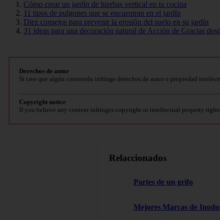
Cómo crear un jardín de hierbas vertical en tu cocina
11 tipos de pulgones que se encuentran en el jardín
Diez consejos para prevenir la erosión del suelo en su jardín
31 ideas para una decoración natural de Acción de Gracias desd
Derechos de autor
Si cree que algún contenido infringe derechos de autor o propiedad intelect
Copyright notice
If you believe any content infringes copyright or intellectual property right
Relaccionados
Partes de un grifo
Mejores Marcas de Inodor