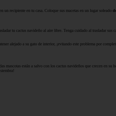
e en un recipiente en tu casa. Coloque sus macetas en un lugar soleado
d
dar tu cactus navideño al aire libre. Tenga cuidado al trasladar sus ca
ener alejado a su gato de interior, ¡evitando este problema por complet
as mascotas están a salvo con los cactus navideños que crecen en su ho
 siembra!