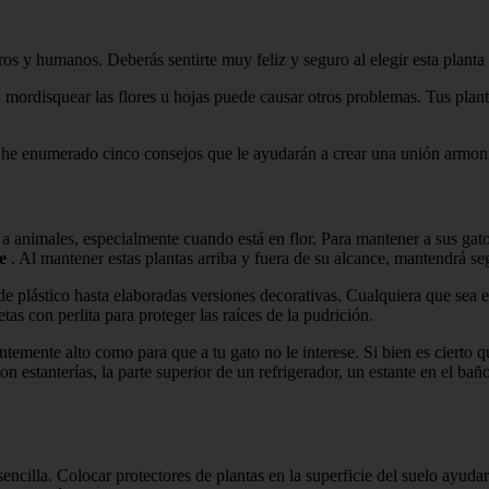
s y humanos. Deberás sentirte muy feliz y seguro al elegir esta planta p
, mordisquear las flores u hojas puede causar otros problemas. Tus plant
, he enumerado cinco consejos que le ayudarán a crear una unión armonio
a animales, especialmente cuando está en flor. Para mantener a sus gatos
e
. Al mantener estas plantas arriba y fuera de su alcance, mantendrá seg
e plástico hasta elaboradas versiones decorativas. Cualquiera que sea 
tas con perlita para proteger las raíces de la pudrición.
entemente alto como para que a tu gato no le interese. Si bien es cierto 
 con estanterías, la parte superior de un refrigerador, un estante en el 
n sencilla. Colocar protectores de plantas en la superficie del suelo ayuda