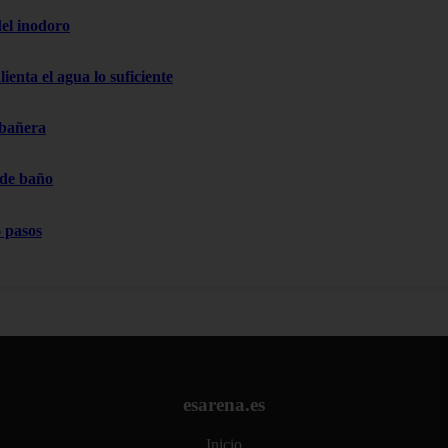
el inodoro
ienta el agua lo suficiente
 bañera
 de baño
 pasos
esarena.es
Inicio