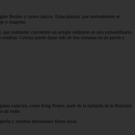
glos florales y ramos únicos. Estas plantas, que normalmente se
ojo y magenta.
l, que realmente convierten un arreglo ordinario en uno extraordinario.
n a sembrar. Celosia puede durar más de dos semanas en un jarrón y
gunas especies, como King Protea, parte de la fanfarria de la floración
 en un ramo.
rrón y resultan interesantes flores secas.