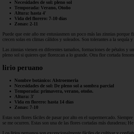
Necesidades de sol: pleno sol
Temporada: Verano, Otoño
Altura: hasta 4′
Vida del florero: 7-10 días
Zonas: 2-11
Puede que este año me entusiasmen un poco más las zinnias porque final
crecen solas en climas cálidos y soleados. Son tolerantes a la sequía y
Las zinnias vienen en diferentes tamaños, formaciones de pétalos y u
pleno sol si quieres que florezcan a lo grande. Otra flor cortada feno
lirio peruano
Nombre botánico: Alstroemeria
Necesidades de sol: De pleno sol a sombra parcial
Temporada: primavera, verano, otoño.
Altura: 3′
Vida en florero: hasta 14 días
Zonas: 7-10
Estas son flores fáciles de pasar por alto en el supermercado. Siempr
se me ocurren. Estas son una de las flores cortadas más duraderas; He
Los lirios peruanos son excepcionalmente fáciles de cultivar y confiab