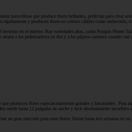
ta maravillosa que produce flores brillantes, perfectas para crear arre
en rápidamente y producen flores en colores cálidos como melocotón, r
 el invierno en el interior. Hay variedades altas, como Pampas Plume Tai
e atraen a los polinizadores en flor y a los pájaros cantores cuando va
ne que producen flores espectacularmente grandes y fascinantes . Para al
ueden medir hasta 12 pulgadas de ancho y lucir absolutamente increíbles
iste un gran mercado para estas flores. Duran hasta tres semanas en un ja