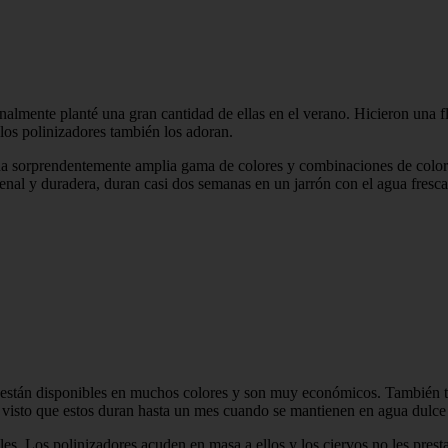
mente planté una gran cantidad de ellas en el verano. Hicieron una flor
 los polinizadores también los adoran.
na sorprendentemente amplia gama de colores y combinaciones de colores
menal y duradera, duran casi dos semanas en un jarrón con el agua fresca
e están disponibles en muchos colores y son muy económicos. También ti
 visto que estos duran hasta un mes cuando se mantienen en agua dulce y
les. Los polinizadores acuden en masa a ellos y los ciervos no les prest