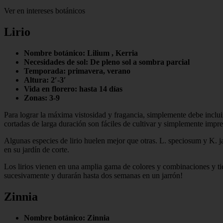
Ver en intereses botánicos
Lirio
Nombre botánico: Lilium , Kerria
Necesidades de sol: De pleno sol a sombra parcial
Temporada: primavera, verano
Altura: 2′-3′
Vida en florero: hasta 14 días
Zonas: 3-9
Para lograr la máxima vistosidad y fragancia, simplemente debe incluir l
cortadas de larga duración son fáciles de cultivar y simplemente impre
Algunas especies de lirio huelen mejor que otras. L. speciosum y K. 
en su jardín de corte.
Los lirios vienen en una amplia gama de colores y combinaciones y tien
sucesivamente y durarán hasta dos semanas en un jarrón!
Zinnia
Nombre botánico: Zinnia