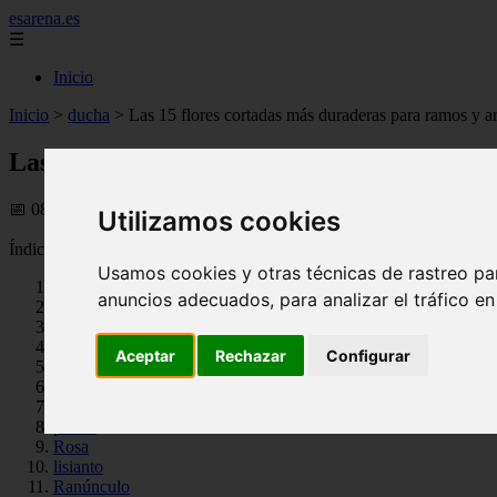
esarena.es
☰
Inicio
Inicio
>
ducha
>
Las 15 flores cortadas más duraderas para ramos y a
Las 15 flores cortadas más duraderas para
📅 08/08/2025
Utilizamos cookies
Índice
Usamos cookies y otras técnicas de rastreo pa
Las 15 flores cortadas más duraderas para ramos y arreglos
anuncios adecuados, para analizar el tráfico e
Nuestros favoritos
Lirio
Zinnia
Aceptar
Rechazar
Configurar
lirio peruano
Crisantemo
Celosía
protea
Rosa
lisianto
Ranúnculo