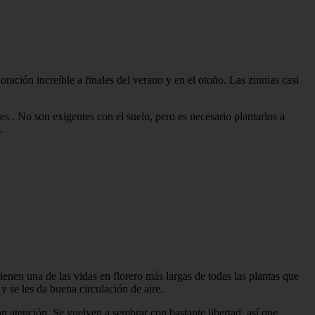
ación increíble a finales del verano y en el otoño. Las zinnias casi
 . No son exigentes con el suelo, pero es necesario plantarlos a
.
enen una de las vidas en florero más largas de todas las plantas que
 se les da buena circulación de aire.
an atención. Se vuelven a sembrar con bastante libertad, así que