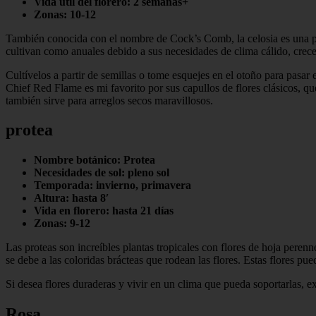
Vida útil del florero: 2 semanas+
Zonas: 10-12
También conocida con el nombre de Cock’s Comb, la celosia es una plan
cultivan como anuales debido a sus necesidades de clima cálido, crec
Cultívelos a partir de semillas o tome esquejes en el otoño para pasar
Chief Red Flame es mi favorito por sus capullos de flores clásicos, qu
también sirve para arreglos secos maravillosos.
protea
Nombre botánico: Protea
Necesidades de sol: pleno sol
Temporada: invierno, primavera
Altura: hasta 8′
Vida en florero: hasta 21 días
Zonas: 9-12
Las proteas son increíbles plantas tropicales con flores de hoja peren
se debe a las coloridas brácteas que rodean las flores. Estas flores p
Si desea flores duraderas y vivir en un clima que pueda soportarlas, ex
Rosa