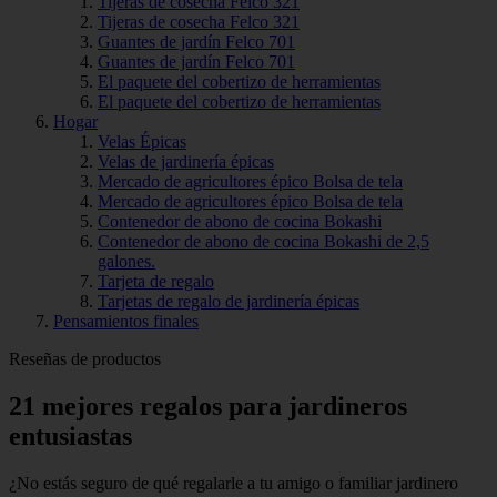
Tijeras de cosecha Felco 321
Tijeras de cosecha Felco 321
Guantes de jardín Felco 701
Guantes de jardín Felco 701
El paquete del cobertizo de herramientas
El paquete del cobertizo de herramientas
Hogar
Velas Épicas
Velas de jardinería épicas
Mercado de agricultores épico Bolsa de tela
Mercado de agricultores épico Bolsa de tela
Contenedor de abono de cocina Bokashi
Contenedor de abono de cocina Bokashi de 2,5
galones.
Tarjeta de regalo
Tarjetas de regalo de jardinería épicas
Pensamientos finales
Reseñas de productos
21 mejores regalos para jardineros
entusiastas
¿No estás seguro de qué regalarle a tu amigo o familiar jardinero