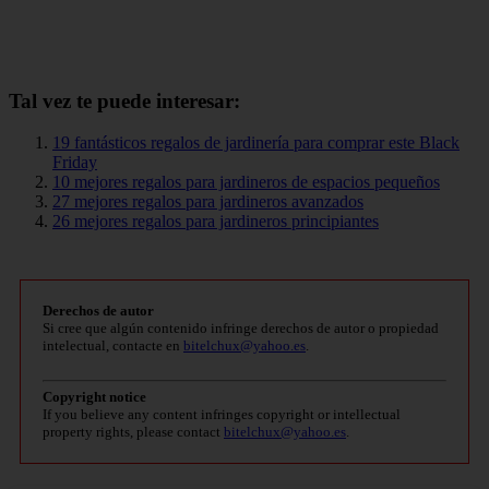
Tal vez te puede interesar:
19 fantásticos regalos de jardinería para comprar este Black
Friday
10 mejores regalos para jardineros de espacios pequeños
27 mejores regalos para jardineros avanzados
26 mejores regalos para jardineros principiantes
Derechos de autor
Si cree que algún contenido infringe derechos de autor o propiedad
intelectual, contacte en
bitelchux@yahoo.es
.
Copyright notice
If you believe any content infringes copyright or intellectual
property rights, please contact
bitelchux@yahoo.es
.