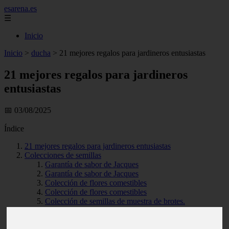
esarena.es
☰
Inicio
Inicio
>
ducha
>
21 mejores regalos para jardineros entusiastas
21 mejores regalos para jardineros
entusiastas
📅 03/08/2025
Índice
21 mejores regalos para jardineros entusiastas
Colecciones de semillas
Garantía de sabor de Jacques
Garantía de sabor de Jacques
Colección de flores comestibles
Colección de flores comestibles
Colección de semillas de muestra de brotes.
Colección de semillas de muestra de brotes.
Colección de té de hierbas
Colección de té de hierbas