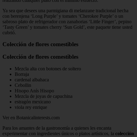
realzando cualquier plato con el mínimo esfuerzo.
Ya sea que desees una parmigiana di melanzane tradicional hecha
con berenjena ‘Long Purple’ y tomates ‘Cherokee Purple’ o un
sabroso plato de refrigerador con zanahorias ‘Little Finger’, pepino
‘Tasty Green’ y tomates cherry ‘Sun Gold’, este paquete tiene usted
cubrió.
Colección de flores comestibles
Colección de flores comestibles
Mezcla alta con botones de soltero
Borraja
cardenal albahaca
Cebollin
Hisopo Anís Hisopo
Mezcla de joyas de capuchina
estragón mexicano
viola rey enrique
Ver en Botanicalinterests.com
Para los amantes de la gastronomía a quienes les encanta
experimentar con ingredientes únicos o platos artísticos, la
colección