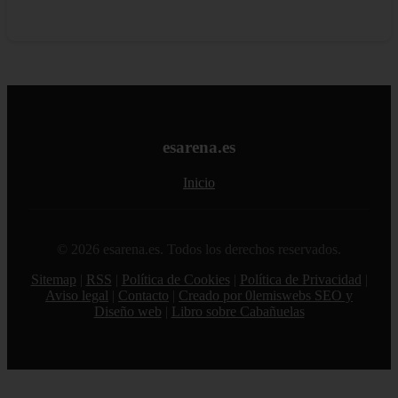
esarena.es
Inicio
© 2026 esarena.es. Todos los derechos reservados.
Sitemap
|
RSS
|
Política de Cookies
|
Política de Privacidad
|
Aviso legal
|
Contacto
|
Creado por 0lemiswebs SEO y
Diseño web
|
Libro sobre Cabañuelas