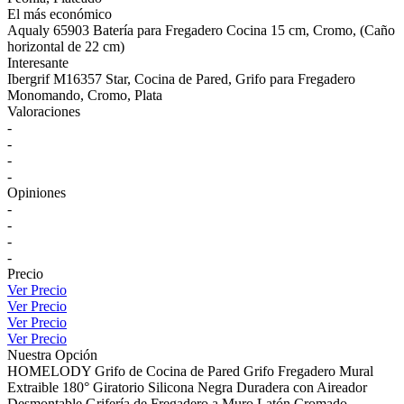
El más económico
Aqualy 65903 Batería para Fregadero Cocina 15 cm, Cromo, (Caño
horizontal de 22 cm)
Interesante
Ibergrif M16357 Star, Cocina de Pared, Grifo para Fregadero
Monomando, Cromo, Plata
Valoraciones
-
-
-
-
Opiniones
-
-
-
-
Precio
Ver Precio
Ver Precio
Ver Precio
Ver Precio
Nuestra Opción
HOMELODY Grifo de Cocina de Pared Grifo Fregadero Mural
Extraible 180° Giratorio Silicona Negra Duradera con Aireador
Desmontable Grifería de Fregadero a Muro Latón Cromado