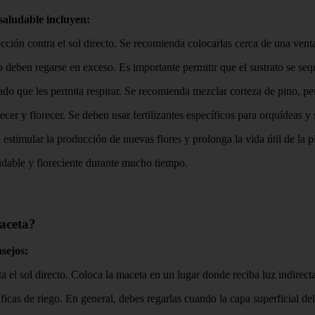
aludable incluyen:
cción contra el sol directo. Se recomienda colocarlas cerca de una ventan
o deben regarse en exceso. Es importante permitir que el sustrato se seq
ado que les permita respirar. Se recomienda mezclar corteza de pino, p
cer y florecer. Se deben usar fertilizantes específicos para orquídeas y 
 estimular la producción de nuevas flores y prolonga la vida útil de la p
udable y floreciente durante mucho tiempo.
aceta?
sejos:
a el sol directo. Coloca la maceta en un lugar donde reciba luz indirecta
cas de riego. En general, debes regarlas cuando la capa superficial del 