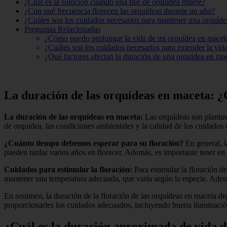
¿Cuál es la solución cuando una flor de orquídea muere?
¿Con qué frecuencia florecen las orquídeas durante un año?
¿Cuáles son los cuidados necesarios para mantener una orquíde
Preguntas Relacionadas
¿Cómo puedo prolongar la vida de mi orquídea en macet
¿Cuáles son los cuidados necesarios para extender la vi
¿Qué factores afectan la duración de una orquídea en mac
La duración de las orquídeas en maceta: 
La duración de las orquídeas en maceta:
Las orquídeas son plantas
de orquídea, las condiciones ambientales y la calidad de los cuidados 
¿Cuánto tiempo debemos esperar para su floración?
En general, l
pueden tardar varios años en florecer. Además, es importante tener en 
Cuidados para estimular la floración:
Para estimular la floración d
mantener una temperatura adecuada, que varía según la especie. Además,
En resumen, la duración de la floración de las orquídeas en maceta de
proporcionarles los cuidados adecuados, incluyendo buena iluminación
¿Cuál es la duración aproximada de vida d