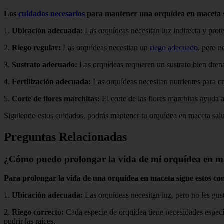
Los
cuidados necesarios
para mantener una orquídea en maceta s
1.
Ubicación adecuada:
Las orquídeas necesitan luz indirecta y prote
2.
Riego regular:
Las orquídeas necesitan un
riego adecuado
, pero n
3.
Sustrato adecuado:
Las orquídeas requieren un sustrato bien dren
4.
Fertilización adecuada:
Las orquídeas necesitan nutrientes para cre
5.
Corte de flores marchitas:
El corte de las flores marchitas ayuda a
Siguiendo estos cuidados, podrás mantener tu orquídea en maceta sal
Preguntas Relacionadas
¿Cómo puedo prolongar la vida de mi orquídea en m
Para prolongar la vida de una orquídea en maceta sigue estos con
1.
Ubicación adecuada:
Las orquídeas necesitan luz, pero no les gust
2.
Riego correcto:
Cada especie de orquídea tiene necesidades específi
pudrir las raíces.