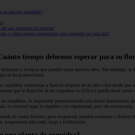
a en maceta saludable?
a?
da de una orquídea en maceta?
eta y cómo puedo controlarlos para extender su vida útil?
¿Cuánto tiempo debemos esperar para su flo
 hermosas y exóticas que pueden durar muchos años. Sin embargo, la du
que se les proporcionen.
as orquídeas comienzan a florecer después de un año o dos desde que s
cuenta que la floración de las orquídeas es cíclica y puede durar varia
e las orquídeas, es importante proporcionarles una buena iluminación, pe
 es esencial regar la orquídea con regularidad, pero sin encharcarla, y
pende de varios factores, pero en general, pueden comenzar a florecer d
, temperatura adecuada, riego y fertilización.
e una planta de orquídea?