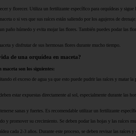
cer y florecer. Utiliza un fertilizante específico para orquídeas y sigue l
eta o si ves que sus raíces están saliendo por los agujeros de drenaje,
un paño húmedo y evita mojar las flores. También puedes podar las flo
maceta y disfrutar de sus hermosas flores durante mucho tiempo.
 vida de una orquídea en maceta?
 maceta son los siguientes:
ando el exceso de agua ya que esto puede pudrir las raíces y matar la 
deben estar expuestas directamente al sol, especialmente durante las ho
enerse sanas y fuertes. Es recomendable utilizar un fertilizante específ
o y promover su crecimiento. Se deben podar las hojas y las raíces mue
ea cada 2-3 años. Durante este proceso, se deben revisar las raíces y c