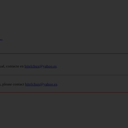
n…
ual, contacte en
bitelchux@yahoo.es
.
s, please contact
bitelchux@yahoo.es
.