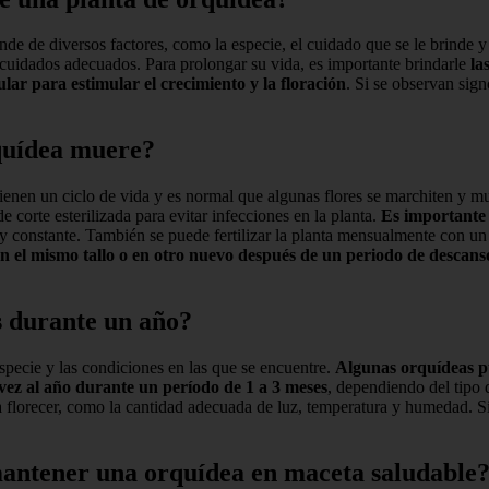
de de diversos factores, como la especie, el cuidado que se le brinde y
os cuidados adecuados. Para prolongar su vida, es importante brindarle
la
lar para estimular el crecimiento y la floración
. Si se observan sig
rquídea muere?
 tienen un ciclo de vida y es normal que algunas flores se marchiten y 
e corte esterilizada para evitar infecciones en la planta.
Es importante 
 constante. También se puede fertilizar la planta mensualmente con un fe
en el mismo tallo o en otro nuevo después de un periodo de descans
s durante un año?
specie y las condiciones en las que se encuentre.
Algunas orquídeas pu
 vez al año durante un período de 1 a 3 meses
, dependiendo del tipo 
ara florecer, como la cantidad adecuada de luz, temperatura y humedad.
mantener una orquídea en maceta saludable