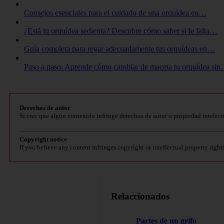
Consejos esenciales para el cuidado de una orquídea en…
¿Está tu orquídea sedienta? Descubre cómo saber si le falta…
Guía completa para regar adecuadamente tus orquídeas en…
Paso a paso: Aprende cómo cambiar de maceta tu orquídea si
Derechos de autor
Si cree que algún contenido infringe derechos de autor o propiedad intelect
Copyright notice
If you believe any content infringes copyright or intellectual property right
Relaccionados
Partes de un grifo