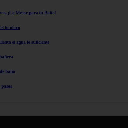
os, ¡La Mejor para tu Baño!
el inodoro
ienta el agua lo suficiente
 bañera
 de baño
 pasos