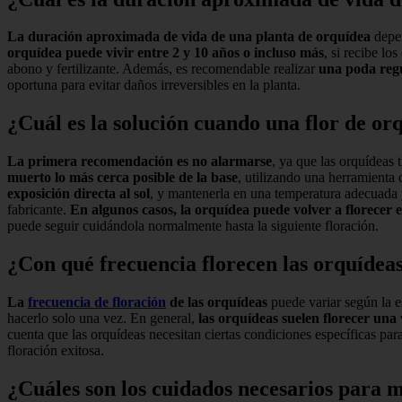
La duración aproximada de vida de una planta de orquídea
depen
orquídea puede vivir entre 2 y 10 años o incluso más
, si recibe l
abono y fertilizante. Además, es recomendable realizar
una poda regu
oportuna para evitar daños irreversibles en la planta.
¿Cuál es la solución cuando una flor de o
La primera recomendación es no alarmarse
, ya que las orquídeas
muerto lo más cerca posible de la base
, utilizando una herramienta d
exposición directa al sol
, y mantenerla en una temperatura adecuada y
fabricante.
En algunos casos, la orquídea puede volver a florecer 
puede seguir cuidándola normalmente hasta la siguiente floración.
¿Con qué frecuencia florecen las orquídea
La
frecuencia de floración
de las orquídeas
puede variar según la e
hacerlo solo una vez. En general,
las orquídeas suelen florecer una
cuenta que las orquídeas necesitan ciertas condiciones específicas p
floración exitosa.
¿Cuáles son los cuidados necesarios para 