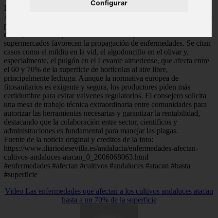
Configurar
Las nuevas lluvias agravarán los problemas de sanidad vegetal en
Andalucía, enfrentando los agricultores a situaciones complejas para
proteger sus cosechas. El cambio climático, el comercio a gran
escala, la falta de aplicación de sustancias y las restricciones de los
supermercados favorecen la propagación de enfermedades. Se citan
casos como el mildiu en la vid, el algodoncillo en el olivar y,
especialmente, el pulgón en el Levante almeriense, que afecta entre
el 60 y 70% de la superficie de hortícolas al aire libre,
principalmente lechuga. Aunque la normativa europea de
fitosanitarios es exigente y segura, los productores piden más
certidumbre para evitar vaivenes regulatorios. El consejero solicita
una mesa de trabajo técnica extraordinaria entre comunidades para
autorizar las herramientas necesarias y garantizar la rentabilidad,
destacando que la colaboración entre sector, científicos y
administraciones es fundamental para manejar las plagas.
Fuente de la noticia original y creditos de la foto:
https://www.diariodesevilla.es/andalucia/enfermedades-afectan-
cultivos-andaluces-atacan_0_2006068063.html
#enfermedades #afectan #cultivos #andaluces #atacan #hasta
#superficie
Video Las enfermedades que afectan a los cultivos andaluces atacan
hasta a un 70% de la superficie