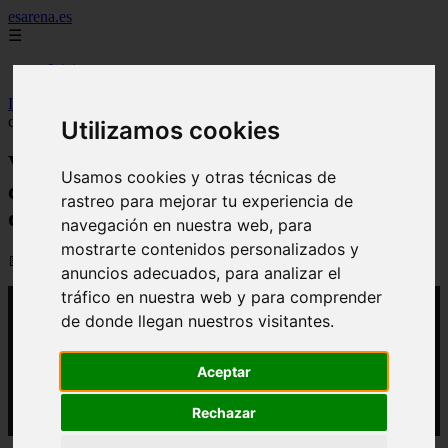
esarena.es
☰
Inicio
Inicio
>
yt-plantas
>
Video Las enfermedades que afectan a los
cultivos andaluces atacan hasta a un 70% de la superficie
Utilizamos cookies
Video Las enfermedades que afectan a los
Usamos cookies y otras técnicas de
cultivos andaluces atacan hasta a un 70%
rastreo para mejorar tu experiencia de
de la superficie
navegación en nuestra web, para
mostrarte contenidos personalizados y
📅 06/03/2026
anuncios adecuados, para analizar el
tráfico en nuestra web y para comprender
de donde llegan nuestros visitantes.
Aceptar
Rechazar