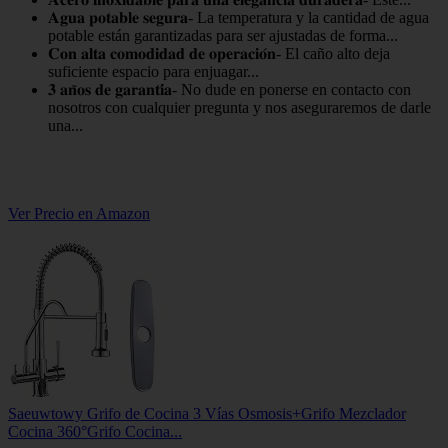
𝐀𝐠𝐮𝐚 𝐩𝐨𝐭𝐚𝐛𝐥𝐞 𝐬𝐞𝐠𝐮𝐫𝐚- La temperatura y la cantidad de agua
potable están garantizadas para ser ajustadas de forma...
𝐂𝐨𝐧 𝐚𝐥𝐭𝐚 𝐜𝐨𝐦𝐨𝐝𝐢𝐝𝐚𝐝 𝐝𝐞 𝐨𝐩𝐞𝐫𝐚𝐜𝐢𝐨́𝐧- El caño alto deja
suficiente espacio para enjuagar...
𝟑 𝐚𝐧̃𝐨𝐬 𝐝𝐞 𝐠𝐚𝐫𝐚𝐧𝐭𝐢́𝐚- No dude en ponerse en contacto con
nosotros con cualquier pregunta y nos aseguraremos de darle
una...
Ver Precio en Amazon
Saeuwtowy Grifo de Cocina 3 Vías Osmosis+Grifo Mezclador
Cocina 360°Grifo Cocina...