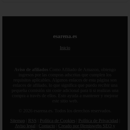
esarena.es
Inicio
Aviso de afiliados
Como Afiliado de Amazon, obtengo
ingresos por las compras adscritas que cumplen los
requisitos aplicables. Algunos enlaces de esta página son
enlaces de afiliado, lo que significa que puedo recibir una
pequeña comisión sin coste adicional para ti si realizas una
compra a través de ellos. Esto ayuda a mantener y mejorar
este sitio web.
© 2026 esarena.es. Todos los derechos reservados.
Sitemap
|
RSS
|
Política de Cookies
|
Política de Privacidad
|
Aviso legal
|
Contacto
|
Creado por 0lemiswebs SEO y