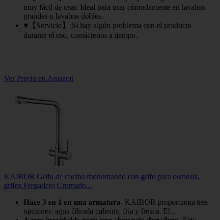
muy fácil de usar. Ideal para usar cómodamente en lavabos
grandes o lavabos dobles.
♥【Servicio】:Si hay algún problema con el producto
durante el uso, contáctenos a tiempo.
Ver Precio en Amazon
KAIBOR Grifo de cocina monomando con grifo para osmosis,
grifos Fregadero Cromado...
𝐇𝐚𝐜𝐞 𝟑 𝐞𝐧 𝟏 𝐞𝐧 𝐮𝐧𝐚 𝐚𝐫𝐦𝐚𝐭𝐮𝐫𝐚- KAIBOR proporciona tres
opciones: agua filtrada caliente, fría y fresca. El...
𝐀𝐜𝐞𝐫𝐨 𝐢𝐧𝐨𝐱𝐢𝐝𝐚𝐛𝐥𝐞 𝐩𝐚𝐫𝐚 𝐮𝐧𝐚 𝐞𝐥𝐞𝐠𝐚𝐧𝐜𝐢𝐚 𝐝𝐮𝐫𝐚𝐝𝐞𝐫𝐚- Este...