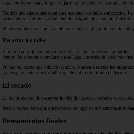
agua con frecuencia y limpiar el jarrón para detener la acumulación de
Tendrás que añadir más agua para mantener los tallos sumergidos. Pero
restos que se acumulan, manteniendo el agua impecable por mucho m
Si ha reemplazado el agua, también es mejor agregar nuevo alimento pa
Recortar los tallos
El último consejo va junto con cambiar el agua y volver a cortar los 
tiempo, los extremos comienzan a sellarse, absorbiendo cada vez men
Por suerte, existe una solución sencilla.
Vuelva a cortar los tallos c
grados para evitar que los tallos queden al ras del fondo del jarrón.
El secado
La mejor manera de preservar la vida de tus rosas cortadas es secarlas.
Pero el secado hará que duren meses en lugar de una semana si se man
Pensamientos finales
Estos pasos
requieren un poco más de atención a los detalles
despué