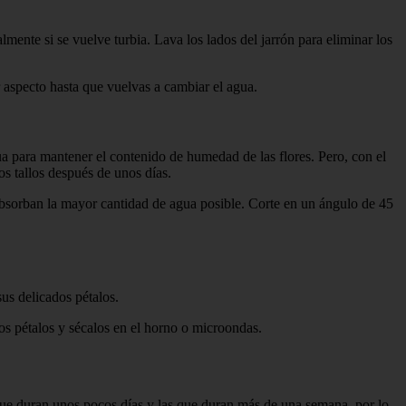
ente si se vuelve turbia. Lava los lados del jarrón para eliminar los
 aspecto hasta que vuelvas a cambiar el agua.
ua para mantener el contenido de humedad de las flores. Pero, con el
 tallos después de unos días.
absorban la mayor cantidad de agua posible. Corte en un ángulo de 45
sus delicados pétalos.
os pétalos y sécalos en el horno o microondas.
que duran unos pocos días y las que duran más de una semana, por lo