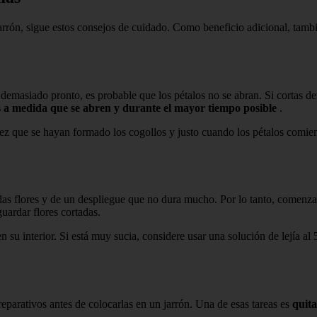
arrón, sigue estos consejos de cuidado. Como beneficio adicional, tambié
demasiado pronto, es probable que los pétalos no se abran. Si cortas dem
res a medida que se abren y durante el mayor tiempo posible
.
na vez que se hayan formado los cogollos y justo cuando los pétalos comie
 las flores y de un despliegue que no dura mucho. Por lo tanto, comenza
guardar flores cortadas.
n su interior. Si está muy sucia, considere usar una solución de lejía a
reparativos antes de colocarlas en un jarrón. Una de esas tareas es
quita