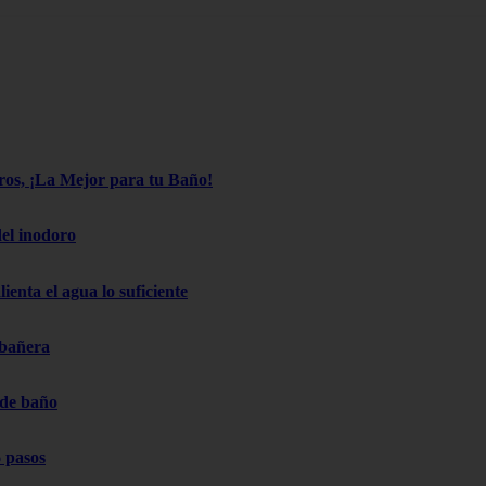
os, ¡La Mejor para tu Baño!
el inodoro
ienta el agua lo suficiente
 bañera
 de baño
 pasos