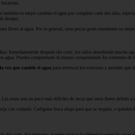
 bacterias.
 también es mejor cambiar el agua por completo cada dos días, especialm
ás tiempo.
ra flores al agua. Por lo general, unas pocas gotas mantienen su mejor
tallos. Inmediatamente después del corte, los tallos absorberán mucha ag
os agua. Puedes comprobarlo tú mismo comprobando los extremos de los
ada vez que cambie el agua
para refrescar los extremos y permitir que 
 Las rosas son un poco más difíciles de secar que otras flores debido a 
eja con cuidado. Cuélgalos boca abajo para que se sequen, o quítales l
s del corte. Sin embargo, pueden marcar la diferencia entre las rosas 