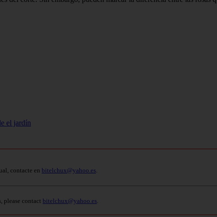
e el jardín
ual, contacte en
bitelchux@yahoo.es
.
s, please contact
bitelchux@yahoo.es
.