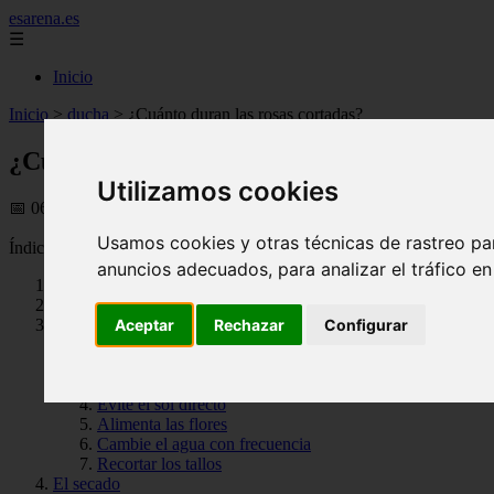
esarena.es
☰
Inicio
Inicio
>
ducha
>
¿Cuánto duran las rosas cortadas?
¿Cuánto duran las rosas cortadas?
Utilizamos cookies
📅 06/08/2025
Usamos cookies y otras técnicas de rastreo pa
Índice
anuncios adecuados, para analizar el tráfico e
¿Cuánto duran las rosas cortadas?
¿Cuánto duran las rosas cortadas?
Cómo hacer que las rosas cortadas duren más
Aceptar
Rechazar
Configurar
Cortar en el momento adecuado
Utilice un jarrón limpio
quitar las hojas
Evite el sol directo
Alimenta las flores
Cambie el agua con frecuencia
Recortar los tallos
El secado