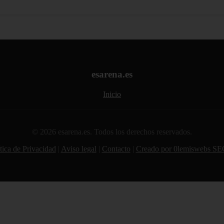
esarena.es
Inicio
© 2026 esarena.es. Todos los derechos reservados.
tica de Privacidad
|
Aviso legal
|
Contacto
|
Creado por 0lemiswebs SE