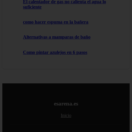
El calentador de gas no calienta el agua lo
suficiente
como hacer espuma en la bañera
Alternativas a mamparas de baño
Como pintar azulejos en 6 pasos
esarena.es
Inicio