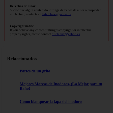
Derechos de autor
Si cree que algún contenido infringe derechos de autor o propiedad
intelectual, contacte en
bitelchux@yahoo.es
.
Copyright notice
If you believe any content infringes copyright or intellectual
property rights, please contact
bitelchux@yahoo.es
.
Relaccionados
Partes de un grifo
Mejores Marcas de Inodoros, ¡La Mejor para tu
Baño!
Como blanquear la tapa del inodoro