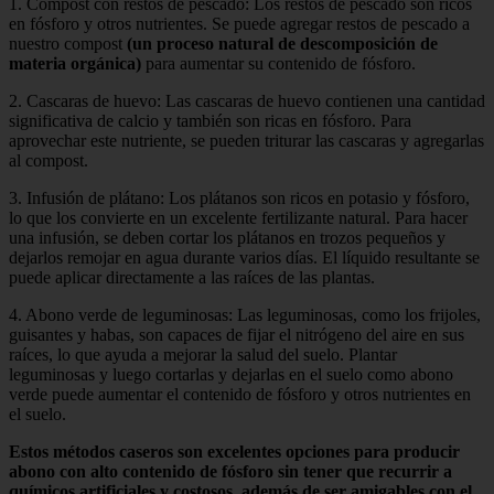
1. Compost con restos de pescado: Los restos de pescado son ricos
en fósforo y otros nutrientes. Se puede agregar restos de pescado a
nuestro compost
(un proceso natural de descomposición de
materia orgánica)
para aumentar su contenido de fósforo.
2. Cascaras de huevo: Las cascaras de huevo contienen una cantidad
significativa de calcio y también son ricas en fósforo. Para
aprovechar este nutriente, se pueden triturar las cascaras y agregarlas
al compost.
3. Infusión de plátano: Los plátanos son ricos en potasio y fósforo,
lo que los convierte en un excelente fertilizante natural. Para hacer
una infusión, se deben cortar los plátanos en trozos pequeños y
dejarlos remojar en agua durante varios días. El líquido resultante se
puede aplicar directamente a las raíces de las plantas.
4. Abono verde de leguminosas: Las leguminosas, como los frijoles,
guisantes y habas, son capaces de fijar el nitrógeno del aire en sus
raíces, lo que ayuda a mejorar la salud del suelo. Plantar
leguminosas y luego cortarlas y dejarlas en el suelo como abono
verde puede aumentar el contenido de fósforo y otros nutrientes en
el suelo.
Estos métodos caseros son excelentes opciones para producir
abono con alto contenido de fósforo sin tener que recurrir a
químicos artificiales y costosos, además de ser amigables con el