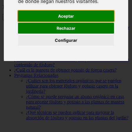
de donde llegan nuestros visitantes.
Tabla de contenidos
Aceptar
Abono casero: la solución económica y ecológica para aportar
Rechazar
fósforo y potasio a tus plantas
¿Cuál es la manera de crear fósforo y potasio en casa para
Configurar
utilizarlo en jardinería?
¿Cuáles son las fuentes de nitrógeno, fósforo y potasio para
nutrir las plantas?
¿Cuáles son los métodos caseros para producir abono con alto
contenido de fósforo?
¿Cuál es la manera de obtener potasio de forma casera?
Preguntas Relacionadas
¿Cuáles son los materiales orgánicos que se pueden
utilizar para obtener fósforo y potasio casero en la
jardinería?
¿Cómo se puede preparar un abono orgánico en casa
para aportar fósforo y potasio a las plantas de manera
natural?
¿Qué técnicas se pueden aplicar para mejorar la
absorción de fósforo y potasio en las plantas del jardín?