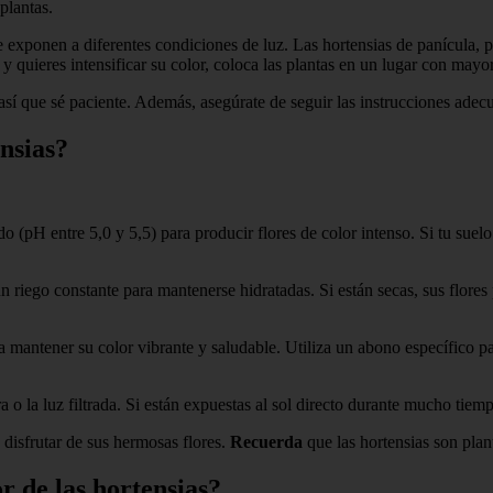
plantas.
e exponen a diferentes condiciones de luz. Las hortensias de panícula,
 y quieres intensificar su color, coloca las plantas en un lugar con mayo
sí que sé paciente. Además, asegúrate de seguir las instrucciones adecu
nsias?
o (pH entre 5,0 y 5,5) para producir flores de color intenso. Si tu suelo
n riego constante para mantenerse hidratadas. Si están secas, sus flore
ara mantener su color vibrante y saludable. Utiliza un abono específico 
ra o la luz filtrada. Si están expuestas al sol directo durante mucho tiem
 disfrutar de sus hermosas flores.
Recuerda
que las hortensias son plan
r de las hortensias?