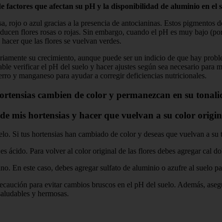
de factores que afectan su pH y la disponibilidad de aluminio en el s
a, rojo o azul gracias a la presencia de antocianinas. Estos pigmentos d
oducen flores rosas o rojas. Sin embargo, cuando el pH es muy bajo (por 
 hacer que las flores se vuelvan verdes.
sariamente su crecimiento, aunque puede ser un indicio de que hay probl
able verificar el pH del suelo y hacer ajustes según sea necesario para
erro y manganeso para ayudar a corregir deficiencias nutricionales.
hortensias cambien de color y permanezcan en su tonali
 de mis hortensias y hacer que vuelvan a su color origi
o. Si tus hortensias han cambiado de color y deseas que vuelvan a su ton
o es ácido. Para volver al color original de las flores debes agregar cal 
lino. En este caso, debes agregar sulfato de aluminio o azufre al suelo pa
ecaución para evitar cambios bruscos en el pH del suelo. Además, aseg
 saludables y hermosas.