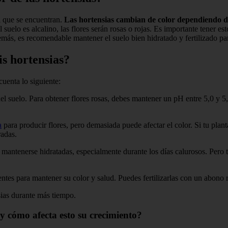
el que se encuentran.
Las hortensias cambian de color dependiendo de
l suelo es alcalino, las flores serán rosas o rojas. Es importante tener es
emás, es recomendable mantener el suelo bien hidratado y fertilizado pa
s hortensias?
cuenta lo siguiente:
l suelo. Para obtener flores rosas, debes mantener un pH entre 5,0 y 5,
a
para producir flores, pero demasiada puede afectar el color. Si tu plan
radas.
 mantenerse hidratadas, especialmente durante los días calurosos. Pero 
ntes para mantener su color y salud. Puedes fertilizarlas con un abono r
sias durante más tiempo.
 y cómo afecta esto su crecimiento?