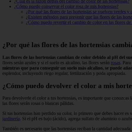
¿Cuál es la razón detrás del cambio de color de las hortensias?
¿Cómo puedo conservar el color rosa de mis hortensias?
¿Por qué las flores de las hortensias se vuelven verdes y
¿Existen métodos para prevenir que las flores de las hor
¿Cómo puedo revertir el cambio de color en las flores de 
¿Por qué las flores de las hortensias camb
Las flores de las hortensias cambian de color debido al pH del su
flores serán azules y si el suelo es alcalino, las flores serán
rosas
. Para
mientras que para conseguir un suelo más alcalino, se puede añad
esplendor, incluyendo riego regular, fertilización y poda apropiada.
¿Cómo puedo devolver el color a mis horte
Para devolverle el color a tus hortensias, es importante que conozcas la
las flores serán rosas o blancas pálidas.
Si tus hortensias han perdido su color, lo primero que debes hacer es 
jardinería
. Si el pH es bajo (ácido), agrega sulfato de aluminio o azufr
También es necesario que las hortensias reciban la cantidad adecuada d