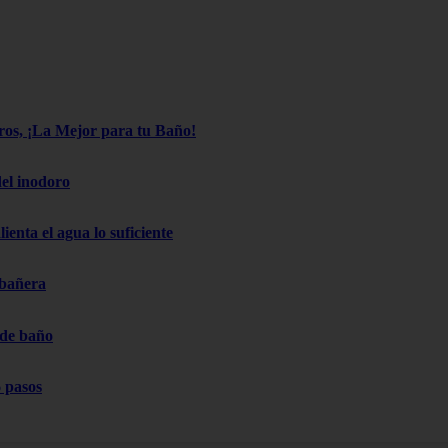
os, ¡La Mejor para tu Baño!
el inodoro
ienta el agua lo suficiente
 bañera
 de baño
 pasos