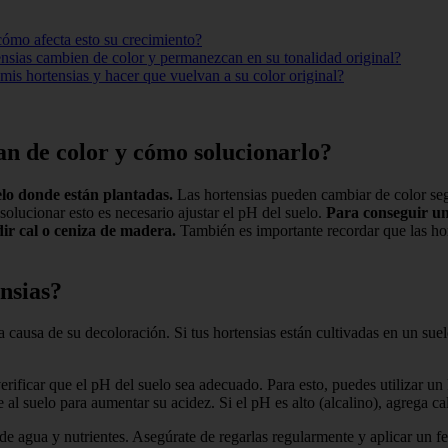
 cómo afecta esto su crecimiento?
tensias cambien de color y permanezcan en su tonalidad original?
mis hortensias y hacer que vuelvan a su color original?
ian de color y cómo solucionarlo?
elo donde están plantadas.
Las hortensias pueden cambiar de color según
 solucionar esto es necesario ajustar el pH del suelo.
Para conseguir un
ir cal o ceniza de madera.
También es importante recordar que las hor
nsias?
 causa de su decoloración. Si tus hortensias están cultivadas en un suelo 
verificar que el pH del suelo sea adecuado. Para esto, puedes utilizar u
e al suelo para aumentar su acidez. Si el pH es alto (alcalino), agrega c
e agua y nutrientes. Asegúrate de regarlas regularmente y aplicar un fer