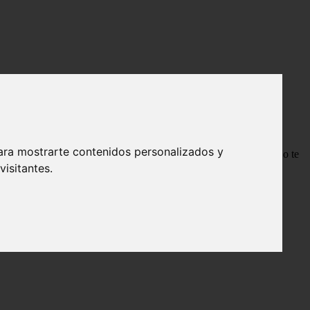
ara mostrarte contenidos personalizados y
do en lugar de ver flores de un hermoso color, las ves verdes? ¡No te
ara recuperar la belleza de tus plantas.
isitantes.