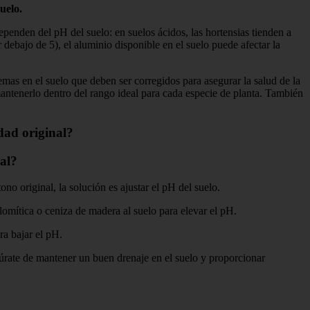
uelo.
ependen del pH del suelo: en suelos ácidos, las hortensias tienden a
debajo de 5), el aluminio disponible en el suelo puede afectar la
emas en el suelo que deben ser corregidos para asegurar la salud de la
 mantenerlo dentro del rango ideal para cada especie de planta. También
dad original?
nal?
o original, la solución es ajustar el pH del suelo.
dolomítica o ceniza de madera al suelo para elevar el pH.
ra bajar el pH.
úrate de mantener un buen drenaje en el suelo y proporcionar