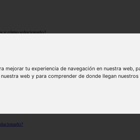
des y cómo solucionarlo?
elven verdes y cómo solucionarlo?
ra mejorar tu experiencia de navegación en nuestra web, p
de que sus flores cambian de color con el tiempo. ¿Pero qué sucede cuan
camos
qué hacer cuando las flores de las hortensias se ponen verdes
p
n nuestra web y para comprender de donde llegan nuestros v
olucionarlo?