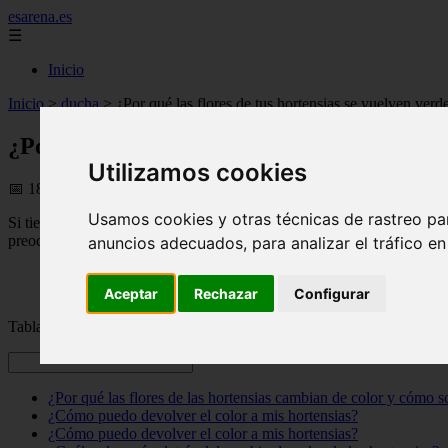
esarena.es
☰
Inicio
Inicio
>
ducha
>
¿Por qué las flores de tus hortensias se vuelven ver
¿Por qué las flores de tus hortensias se vu
Utilizamos cookies
📅 18/11/2025
Usamos cookies y otras técnicas de rastreo pa
Si tienes
hortensias
en tu
jardín
, es posible que te hayas dado cuenta 
preocupes! Este fenómeno es común y tiene solución. Aquí te expli
anuncios adecuados, para analizar el tráfico e
Aceptar
Rechazar
Configurar
Tabla de contenidos
¿Por qué las flores de las hortensias cambian de color y cómo s
¿Cómo puedo devolver el color a mis hortensias?
¿Cómo puedo devolver el color a mis hortensias?