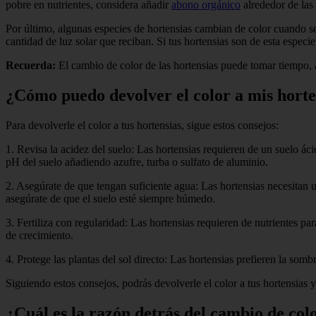
pobre en nutrientes, considera añadir
abono orgánico
alrededor de las 
Por último, algunas especies de hortensias cambian de color cuando s
cantidad de luz solar que reciban. Si tus hortensias son de esta especie
Recuerda:
El cambio de color de las hortensias puede tomar tiempo, a
¿Cómo puedo devolver el color a mis horte
Para devolverle el color a tus hortensias, sigue estos consejos:
1. Revisa la acidez del suelo: Las hortensias requieren de un suelo ácid
pH del suelo añadiendo azufre, turba o sulfato de aluminio.
2. Asegúrate de que tengan suficiente agua: Las hortensias necesitan u
asegúrate de que el suelo esté siempre húmedo.
3. Fertiliza con regularidad: Las hortensias requieren de nutrientes p
de crecimiento.
4. Protege las plantas del sol directo: Las hortensias prefieren la somb
Siguiendo estos consejos, podrás devolverle el color a tus hortensias y
¿Cuál es la razón detrás del cambio de colo