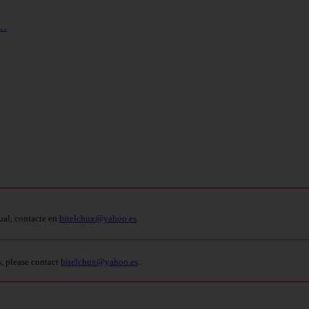
s…
ual, contacte en
bitelchux@yahoo.es
.
s, please contact
bitelchux@yahoo.es
.