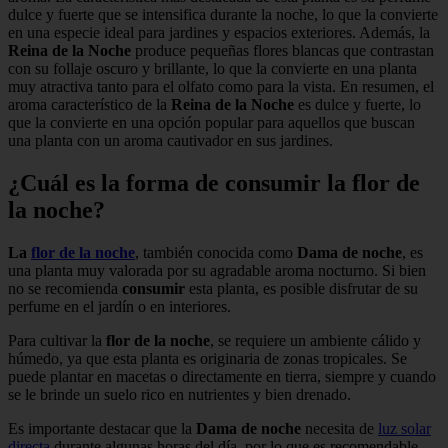
dulce y fuerte que se intensifica durante la noche, lo que la convierte
en una especie ideal para jardines y espacios exteriores. Además, la
Reina de la Noche
produce pequeñas flores blancas que contrastan
con su follaje oscuro y brillante, lo que la convierte en una planta
muy atractiva tanto para el olfato como para la vista. En resumen, el
aroma característico de la
Reina de la Noche
es dulce y fuerte, lo
que la convierte en una opción popular para aquellos que buscan
una planta con un aroma cautivador en sus jardines.
¿Cuál es la forma de consumir la flor de
la noche?
La
flor de la noche
, también conocida como
Dama de noche
, es
una planta muy valorada por su agradable aroma nocturno. Si bien
no se recomienda
consumir
esta planta, es posible disfrutar de su
perfume en el jardín o en interiores.
Para cultivar la
flor de la noche
, se requiere un ambiente cálido y
húmedo, ya que esta planta es originaria de zonas tropicales. Se
puede plantar en macetas o directamente en tierra, siempre y cuando
se le brinde un suelo rico en nutrientes y bien drenado.
Es importante destacar que la
Dama de noche
necesita de
luz solar
directa
durante algunas horas del día, por lo que es recomendable