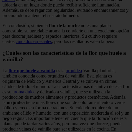
ubicarla en un lugar donde pueda recibir suficiente iluminación.
Además, se debe regar con regularidad, evitando encharcamientos y
procurando mantener el sustrato húmedo.
En conclusión, si bien la
flor de la noche
no es una planta
comestible, su agradable aroma la convierte en una excelente opción
para decorar jardines y espacios interiores. Su cultivo requiere
ciertos
cuidados especiales
, pero los resultados valen la pena.
¿Cuáles son las características de la flor que huele a
vainilla?
La
flor que huele a vainilla
es la
orquídea
Vanilla planifolia,
también conocida como orquídea de vainilla. Esta planta es
originaria de México y América Central y se cultiva en climas
cálidos de todo el mundo. La característica más distintiva de esta flor
es su
aroma dulce
y delicado a vainilla, que se utiliza en la
producción de muchos alimentos y productos cosméticos. Además,
la
orquídea
tiene unas flores que son de color amarillento o verde
pálido y crece en forma de racimos. Su cuidado requiere de un
ambiente cálido y húmedo, con una exposición moderada al sol y un
riego regular. Es importante tener en cuenta que la floración de esta
planta puede tardar varios años, pero una vez que florece, puede
producir vainas de vainilla para ser utilizadas en la cocina. En