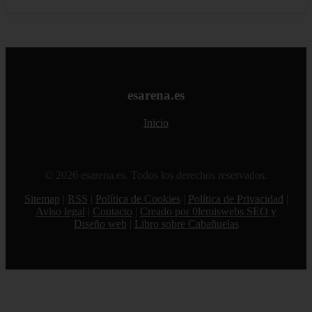
esarena.es
Inicio
© 2026 esarena.es. Todos los derechos reservados.
Sitemap
|
RSS
|
Política de Cookies
|
Política de Privacidad
|
Aviso legal
|
Contacto
|
Creado por 0lemiswebs SEO y
Diseño web
|
Libro sobre Cabañuelas