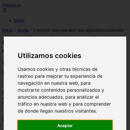
esarena.es
☰
Inicio
Inicio
>
ducha
>
Consejos para practicar una agricultura sostenible
Consejos para practicar una agricultura
sostenible
Utilizamos cookies
📅 31/07/2025
Usamos cookies y otras técnicas de
rastreo para mejorar tu experiencia de
navegación en nuestra web, para
mostrarte contenidos personalizados y
Home
anuncios adecuados, para analizar el
»
Consejos para practicar una agricultura sostenible
tráfico en nuestra web y para comprender
de donde llegan nuestros visitantes.
Aceptar