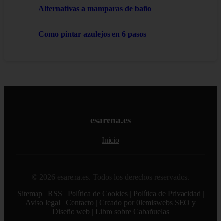
Alternativas a mamparas de baño
Como pintar azulejos en 6 pasos
esarena.es
Inicio
© 2026 esarena.es. Todos los derechos reservados.
Sitemap
|
RSS
|
Política de Cookies
|
Política de Privacidad
|
Aviso legal
|
Contacto
|
Creado por 0lemiswebs SEO y
Diseño web
|
Libro sobre Cabañuelas