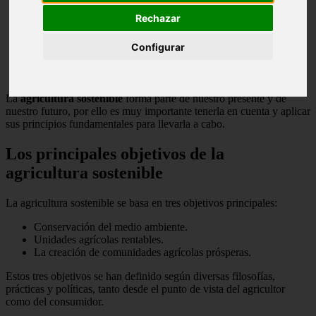
Rechazar
Configurar
La
agricultura sostenible
forma parte de nuestro presente y de
nuestro futuro, por ello es muy importante tenerla en cuenta y aplicar
sus principios fundamentales para llevarla a cabo.
Los principales objetivos de la
agricultura sostenible
La agricultura sostenible se basa en tres objetivos principales:
Conservación del medio ambiente.
Unidades agrícolas rentables.
La creación de comunidades agrícolas prósperas.
Estos tres objetivos se han definido según diversas filosofías,
prácticas y políticas, tanto desde el punto de vista del agricultor
como del consumidor.