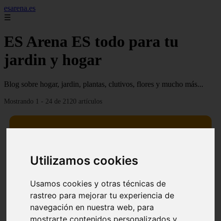
esarena.es
☰
ES Arena ES todo para tu
jardin y hogar
Blog sobre hogar, jardin, plantas, clutivos, flores y mucho más...
Mostrando 1 - 24 de 2120 artículos
Utilizamos cookies
13 mejores árboles resistentes al fuego para un paisaje
❮
❯
defendible
Usamos cookies y otras técnicas de
rastreo para mejorar tu experiencia de
navegación en nuestra web, para
mostrarte contenidos personalizados y