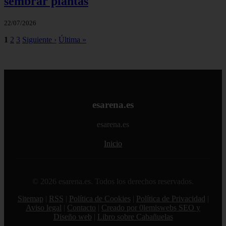
sembrar plantas
22/07/2026
1
2
3
Siguiente ›
Última »
esarena.es
esarena.es
Inicio
© 2026 esarena.es. Todos los derechos reservados.
Sitemap
|
RSS
|
Política de Cookies
|
Política de Privacidad
|
Aviso legal
|
Contacto
|
Creado por 0lemiswebs SEO y
Diseño web
|
Libro sobre Cabañuelas