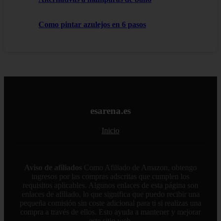
Como pintar azulejos en 6 pasos
esarena.es
Inicio
Aviso de afiliados
Como Afiliado de Amazon, obtengo
ingresos por las compras adscritas que cumplen los
requisitos aplicables. Algunos enlaces de esta página son
enlaces de afiliado, lo que significa que puedo recibir una
pequeña comisión sin coste adicional para ti si realizas una
compra a través de ellos. Esto ayuda a mantener y mejorar
este sitio web.