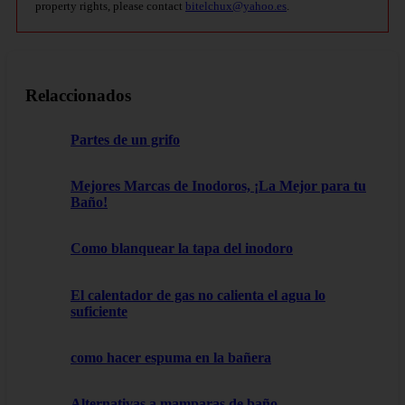
property rights, please contact
bitelchux@yahoo.es
.
Relaccionados
Partes de un grifo
Mejores Marcas de Inodoros, ¡La Mejor para tu
Baño!
Como blanquear la tapa del inodoro
El calentador de gas no calienta el agua lo
suficiente
como hacer espuma en la bañera
Alternativas a mamparas de baño