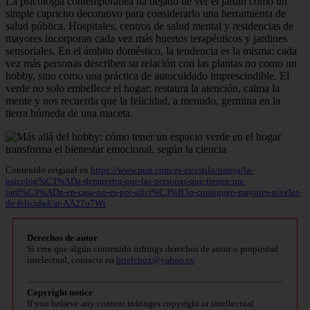
La psicología contemporánea ha dejado de ver el jardín como un
simple capricho decorativo para considerarlo una herramienta de
salud pública. Hospitales, centros de salud mental y residencias de
mayores incorporan cada vez más huertos terapéuticos y jardines
sensoriales. En el ámbito doméstico, la tendencia es la misma: cada
vez más personas describen su relación con las plantas no como un
hobby, sino como una práctica de autocuidado imprescindible. El
verde no solo embellece el hogar; restaura la atención, calma la
mente y nos recuerda que la felicidad, a menudo, germina en la
tierra húmeda de una maceta.
Contenido original en
https://www.msn.com/es-es/estilo/pareja/la-
psicolog%C3%ADa-demuestra-que-las-personas-que-tienen-un-
jard%C3%ADn-en-casa-no-es-por-afici%C3%B3n-consiguen-mayores-niveles-
de-felicidad/ar-AA27o7Wt
Derechos de autor
Si cree que algún contenido infringe derechos de autor o propiedad
intelectual, contacte en
bitelchux@yahoo.es
.
Copyright notice
If you believe any content infringes copyright or intellectual