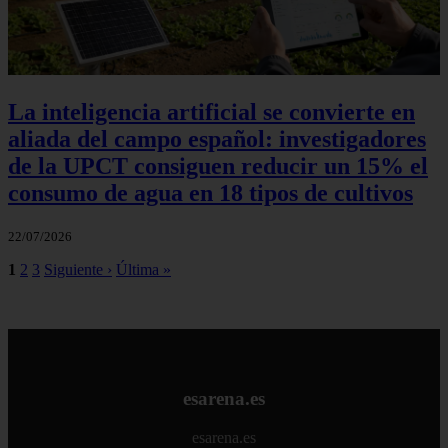
La inteligencia artificial se convierte en
aliada del campo español: investigadores
de la UPCT consiguen reducir un 15% el
consumo de agua en 18 tipos de cultivos
22/07/2026
1
2
3
Siguiente ›
Última »
esarena.es
esarena.es