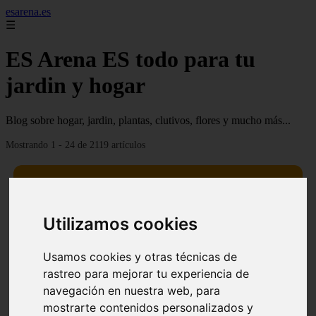
esarena.es
☰
ES Arena ES todo para tu
jardin y hogar
Blog sobre hogar, jardin, plantas, clutivos, flores y mucho más...
Mostrando 1 - 24 de 2119 artículos
Utilizamos cookies
13 mejores árboles resistentes al fuego para un paisaje
❮
❯
Usamos cookies y otras técnicas de
defendible
rastreo para mejorar tu experiencia de
navegación en nuestra web, para
mostrarte contenidos personalizados y