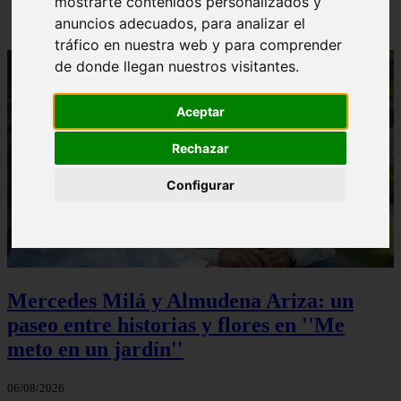
mostrarte contenidos personalizados y
anuncios adecuados, para analizar el
tráfico en nuestra web y para comprender
de donde llegan nuestros visitantes.
Aceptar
Rechazar
Configurar
Mercedes Milá y Almudena Ariza: un
paseo entre historias y flores en ''Me
meto en un jardín''
06/08/2026