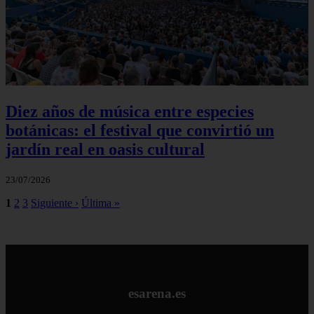
Diez años de música entre especies
botánicas: el festival que convirtió un
jardín real en oasis cultural
23/07/2026
1
2
3
Siguiente ›
Última »
esarena.es