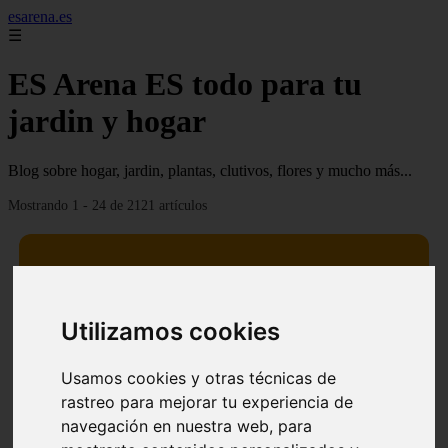
esarena.es
☰
ES Arena ES todo para tu
jardin y hogar
Blog sobre hogar, jardin, plantas, clutivos, flores y mucho más...
Mostrando 1 - 24 de 2121 artículos
Utilizamos cookies
13 mejores árboles resistentes al fuego para un paisaje
❮
❯
defendible
Usamos cookies y otras técnicas de
rastreo para mejorar tu experiencia de
navegación en nuestra web, para