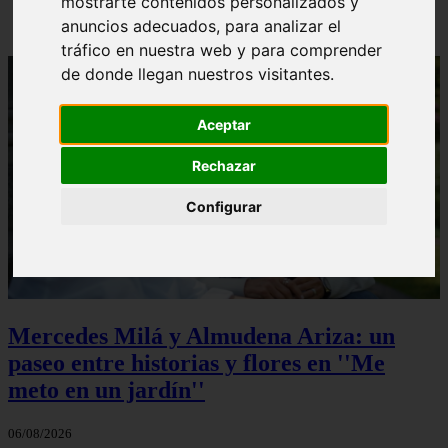
mostrarte contenidos personalizados y
anuncios adecuados, para analizar el
tráfico en nuestra web y para comprender
de donde llegan nuestros visitantes.
Aceptar
Rechazar
Configurar
Mercedes Milá y Almudena Ariza: un
paseo entre historias y flores en ''Me
meto en un jardín''
06/08/2026