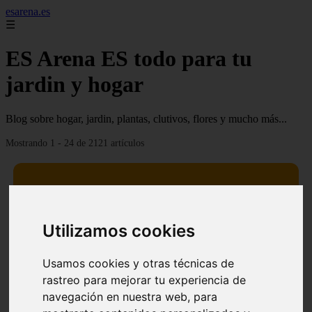
esarena.es
☰
ES Arena ES todo para tu
jardin y hogar
Blog sobre hogar, jardin, plantas, clutivos, flores y mucho más...
Mostrando 1 - 24 de 2121 artículos
Utilizamos cookies
13 mejores árboles resistentes al fuego para un paisaje
❮
❯
defendible
Usamos cookies y otras técnicas de
rastreo para mejorar tu experiencia de
navegación en nuestra web, para