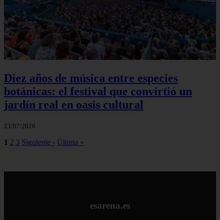
Diez años de música entre especies
botánicas: el festival que convirtió un
jardín real en oasis cultural
23/07/2026
1
2
3
Siguiente ›
Última »
esarena.es