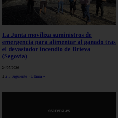
La Junta moviliza suministros de
emergencia para alimentar al ganado tras
el devastador incendio de Brieva
(Segovia)
24/07/2026
1
2
3
Siguiente ›
Última »
esarena.es