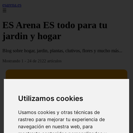
esarena.es
☰
ES Arena ES todo para tu
jardin y hogar
Blog sobre hogar, jardin, plantas, clutivos, flores y mucho más...
Mostrando 1 - 24 de 2122 artículos
Utilizamos cookies
13 mejores árboles resistentes al fuego para un paisaje
❮
❯
defendible
Usamos cookies y otras técnicas de
rastreo para mejorar tu experiencia de
navegación en nuestra web, para