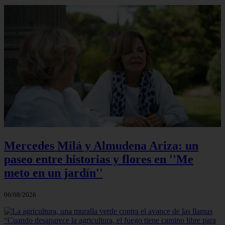
Mercedes Milá y Almudena Ariza: un
paseo entre historias y flores en ''Me
meto en un jardín''
06/08/2026