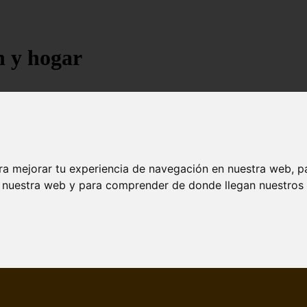
n y hogar
ra mejorar tu experiencia de navegación en nuestra web, p
n nuestra web y para comprender de donde llegan nuestros v
jores árboles resistentes al fuego para un paisaje d