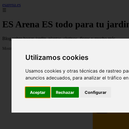
esarena.es
☰
ES Arena ES todo para tu jardi
Blog sobre hogar, jardin, plantas, clutivos, flores y mucho más...
Mostrando 1 - 24 de 2120 artículos
Utilizamos cookies
Usamos cookies y otras técnicas de rastreo pa
anuncios adecuados, para analizar el tráfico e
Aceptar
Rechazar
Configurar
❮
13 me