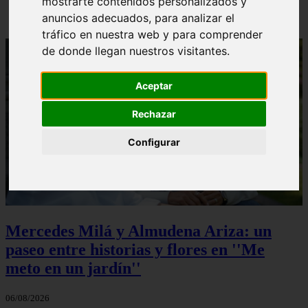
mostrarte contenidos personalizados y
anuncios adecuados, para analizar el
tráfico en nuestra web y para comprender
de donde llegan nuestros visitantes.
Aceptar
Rechazar
Configurar
Mercedes Milá y Almudena Ariza: un
paseo entre historias y flores en ''Me
meto en un jardín''
06/08/2026