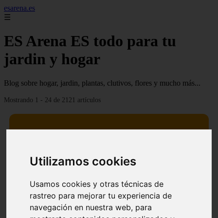
esarena.es
☰
ES Arena ES todo para tu
jardin y hogar
Blog sobre hogar, jardin, plantas, clutivos, flores y mucho más...
Mostrando 1 - 24 de 2121 artículos
Utilizamos cookies
13 mejores árboles resistentes al fuego para un paisaje
❮
❯
defendible
Usamos cookies y otras técnicas de
rastreo para mejorar tu experiencia de
navegación en nuestra web, para