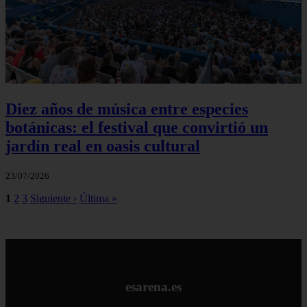
Diez años de música entre especies
botánicas: el festival que convirtió un
jardín real en oasis cultural
23/07/2026
1
2
3
Siguiente ›
Última »
esarena.es