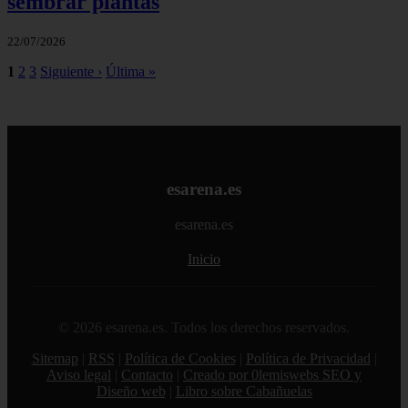
sembrar plantas
22/07/2026
1
2
3
Siguiente ›
Última »
esarena.es
esarena.es
Inicio
© 2026 esarena.es. Todos los derechos reservados.
Sitemap
|
RSS
|
Política de Cookies
|
Política de Privacidad
|
Aviso legal
|
Contacto
|
Creado por 0lemiswebs SEO y
Diseño web
|
Libro sobre Cabañuelas