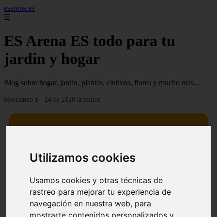
esarena.es
☰
ES Arena ES todo para tu
jardin y hogar
Blog sobre hogar, jardin, plantas, clutivos, flores y mucho más...
Mostrando 1 - 24 de 2120 artículos
Utilizamos cookies
13 mejores árboles resistentes al fuego para un paisaje
❮
❯
defendible
Usamos cookies y otras técnicas de
rastreo para mejorar tu experiencia de
navegación en nuestra web, para
mostrarte contenidos personalizados y