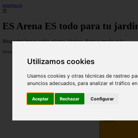
esarena.es
☰
ES Arena ES todo para tu jardi
Blog sobre hogar, jardin, plantas, clutivos, flores y mucho más...
Mostrando 1 - 24 de 2121 artículos
Utilizamos cookies
Usamos cookies y otras técnicas de rastreo pa
anuncios adecuados, para analizar el tráfico e
Aceptar
Rechazar
Configurar
❮
13 me