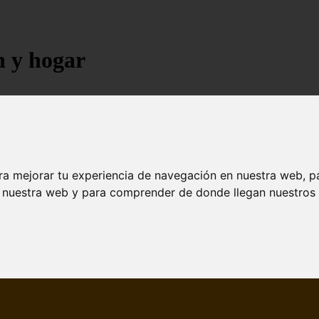
n y hogar
ra mejorar tu experiencia de navegación en nuestra web, p
n nuestra web y para comprender de donde llegan nuestros v
jores árboles resistentes al fuego para un paisaje d