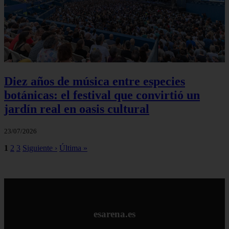
Diez años de música entre especies
botánicas: el festival que convirtió un
jardín real en oasis cultural
23/07/2026
1
2
3
Siguiente ›
Última »
esarena.es