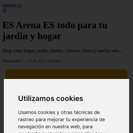
esarena.es
☰
ES Arena ES todo para tu
jardin y hogar
Blog sobre hogar, jardin, plantas, clutivos, flores y mucho más...
Mostrando 1 - 24 de 2121 artículos
Utilizamos cookies
13 mejores árboles resistentes al fuego para un paisaje
❮
❯
defendible
Usamos cookies y otras técnicas de
rastreo para mejorar tu experiencia de
navegación en nuestra web, para