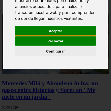
mostrarte contenidos personalizados y
anuncios adecuados, para analizar el
tráfico en nuestra web y para comprender
de donde llegan nuestros visitantes.
Aceptar
Rechazar
Configurar
Mercedes Milá y Almudena Ariza: un
paseo entre historias y flores en ''Me
meto en un jardín''
06/08/2026