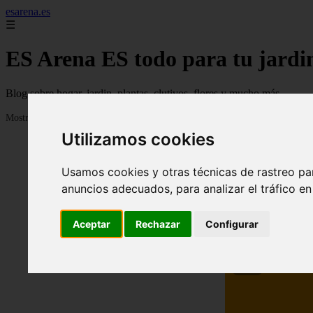
esarena.es
☰
ES Arena ES todo para tu jardi
Blog sobre hogar, jardin, plantas, clutivos, flores y mucho más...
Mostrando 1 - 24 de 2121 artículos
Utilizamos cookies
Usamos cookies y otras técnicas de rastreo pa
anuncios adecuados, para analizar el tráfico e
Aceptar
Rechazar
Configurar
❮
13 me