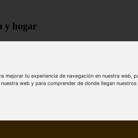
n y hogar
ra mejorar tu experiencia de navegación en nuestra web, p
n nuestra web y para comprender de donde llegan nuestros v
jores árboles resistentes al fuego para un paisaje d